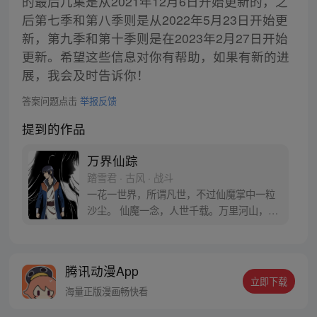
的最后几集是从2021年12月6日开始更新的，之
后第七季和第八季则是从2022年5月23日开始更
新，第九季和第十季则是在2023年2月27日开始
更新。希望这些信息对你有帮助，如果有新的进
展，我会及时告诉你！
答案问题点击
举报反馈
提到的作品
万界仙踪
踏雪君 · 古风 · 战斗
一花一世界，所谓凡世，不过仙魔掌中一粒
沙尘。 仙魔一念，人世千载。万里河山，不
过镜花水月，人死之后，魂归万界星空。 每
周二、四、六 三更。
腾讯动漫App
立即下载
海量正版漫画畅快看