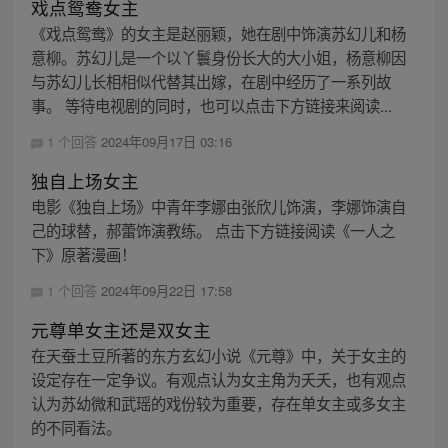
戏点鸳鸯女主
《戏点鸳鸯》的女主是赵丽颖，她在剧中饰演苏幻儿和杨
意柳。苏幻儿是一个以丫鬟身份长大的大小姐，杨意柳因
与苏幻儿长相相似代替其出嫁，在剧中经历了一系列故
事。 等待电视剧的同时，也可以点击下方链接来阅读...
1 个回答
2024年09月17日 03:16
独自上场女主
电影《独自上场》中青年李娜由张欣儿饰演，李娜饰演自
己的球替，郝蕾饰演教练。 点击下方链接阅读《一人之
下》原著漫画！
1 个回答
2024年09月22日 17:58
元尊单女主还是双女主
在天蚕土豆所著的东方玄幻小说《元尊》中，关于女主的
设定存在一定争议。有观点认为女主角为夭夭，也有观点
认为苏幼微和武瑶的戏份较为重要，存在单女主或多女主
的不同看法。