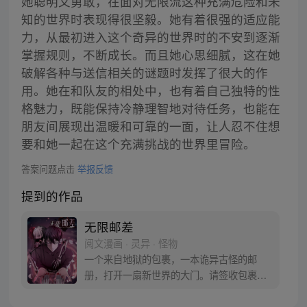
她聪明又勇敢，在面对无限流这种充满危险和未
知的世界时表现得很坚毅。她有着很强的适应能
力，从最初进入这个奇异的世界时的不安到逐渐
掌握规则，不断成长。而且她心思细腻，这在她
破解各种与送信相关的谜题时发挥了很大的作
用。她在和队友的相处中，也有着自己独特的性
格魅力，既能保持冷静理智地对待任务，也能在
朋友间展现出温暖和可靠的一面，让人忍不住想
要和她一起在这个充满挑战的世界里冒险。
答案问题点击
举报反馈
提到的作品
无限邮差
阅文漫画 · 灵异 · 怪物
一个来自地狱的包裹，一本诡异古怪的邮
册，打开一扇新世界的大门。请签收包裹，
来体验惊险的旅途。邮差终有末路，唯有邮
票长存。