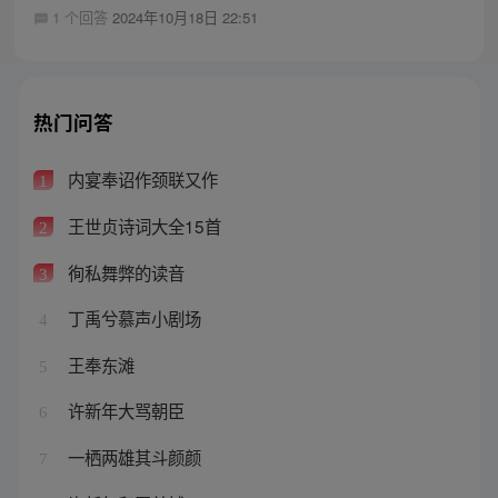
1 个回答
2024年10月18日 22:51
热门问答
内宴奉诏作颈联又作
1
王世贞诗词大全15首
2
徇私舞弊的读音
3
丁禹兮慕声小剧场
4
王奉东滩
5
许新年大骂朝臣
6
一栖两雄其斗颜颜
7