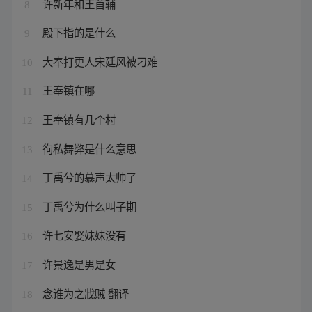
许新年和王首辅
8
殿下指的是什么
9
大奉打更人宋廷风被刁难
10
王奉镇在哪
11
王奉镇有几个村
12
徇私舞弊是什么意思
13
丁禹兮的慕声太帅了
14
丁禹兮为什么叫子期
15
许七安娶妹妹没有
16
许景逸是男是女
17
念谁为之戕贼 翻译
18