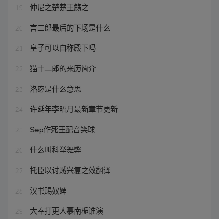
仲尼之楚楚王觞之
19
言二郎最后的下场是什么
20
皇子可以自称殿下吗
21
猫十二郎的来历简介
22
洛宓是什么意思
23
许延年李昭月最新章节更新
24
Sep作死王配音笑球
25
什么叫科举舞弊
26
托臣以讨贼兴复之效翻译
27
汉书赐奴婢
28
大奉打更人慕南栀谁演
29