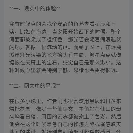
**一、现实中的体验**
我有时候真的会找个安静的角落去看星辰和日
落。比如在海边，当夕阳开始西下的时候，整个
海面都被染成了橙红色，那光芒会随着海浪起伏
闪烁，就像一幅流动的画。而到了晚上，在远离
城市灯光污染的地方抬头看星辰，繁星点点就像
镶嵌在天幕上的宝石，感觉自己是那么渺小。这
种时候心里就会特别宁静，思绪也会飘得很远。
**二、网文中的呈现**
在很多小说里，作者们也很喜欢用星辰和日落来
烘托氛围。像是一些仙侠文，主角站在仙山的最
高峰看日落，周围的云雾都被染上了色彩，然后
他会在这个时候思考自己的修炼之路或者感叹天
地间的浩渺，就特别有那种超凡脱俗的感觉。还