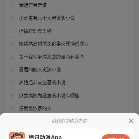
宠魅作者是谁
21
小虎崽有六个大佬爹爹小说
22
指挥官动漫人物
23
她毅然离婚前夫追妻火葬场傅寒江
24
关于我转身成恶龙的漫画有哪些
25
暴君的鲛人崽崽小说
26
离婚后前夫追妻的小说
27
庶女高嫁为继室的小说有哪些
28
清朝最败家的人
29
宠魅男主有几个女人身份的小说
继续浏览精彩内容
30
腾讯动漫App