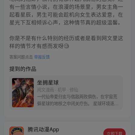
有一些言情小说，在浪漫的场景里，男女主角一
起看星辰，男生可能会趁机向女生表达爱意，在
星光下互相倾诉心声，这种情节真的超级温馨。
你是不是有什么特别的经历或者是看到网文里这
样的情节才有感而发呀🧐
答案问题点击
举报反馈
提到的作品
坐拥星球
阅文漫画 · 机甲 · 修仙
一代仙帝夏归玄与宿敌两败俱伤，在宇宙荒
僻星球的地核之中闭关疗伤。 星球环境逐步
被他身上溢散的仙灵之气改造，成了灵气充
沛的宜居星球。 原生物开始化人修炼，发展
出自己的文明。 若干年后，来自银河系的人
腾讯动漫App
类探险飞船来到此地。 各级位面，不知名的
立即下载