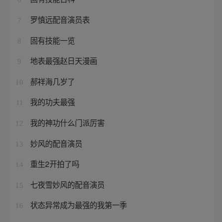
罗慎远配音演员表
7
固有技能一览
8
地表最强赵日天漫画
9
郝祥海几岁了
10
我的功夫最强
11
我的神功什么门派厉害
12
妙风的配音演员
13
重生2开拍了吗
14
七夜雪妙风的配音演员
15
状态异常成为最强的我第一季
16