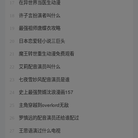
在异世界当医生动漫
17
许子言扮演者叫什么
18
最强祖师唐蝶衣攻略
19
日本恋爱轻小说三巨头
20
魔王转世重生动漫免费观看
21
艾莉配音演员叫什么
22
七夜雪妙风配音演员是谁
23
史上最强赘婿沈浪漫画157
24
主角穿越到overlord无敌
25
罗慎远的配音演员还给谁配过
26
王思语演过什么电视
27