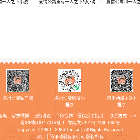
越一人之下小说
爱情公寓里有一人之下的小说
爱情公寓和一人
腾讯动漫客户端
腾讯动漫微信小
腾讯动漫手Q小
程序
程序
帮助
官方微博
服务协议
商务合作
侵权反馈指引
联系方式：
ac_
粤ICP备16117015号-1
粤网文 (2019) 2460-563号
Copyright
1998 - 2026 Tencent. All Rights Reserved
©
深圳市腾讯动漫有限公司 版权所有