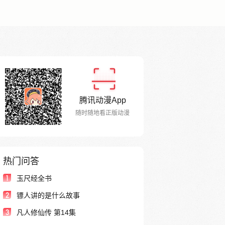
腾讯动漫App
随时随地看正版动漫
热门问答
1
玉尺经全书
2
镖人讲的是什么故事
3
凡人修仙传 第14集