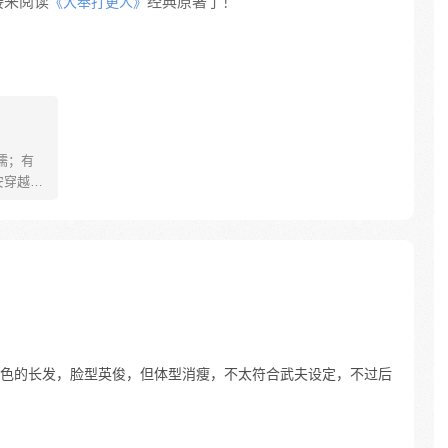
接来阅读
经典原著了！
《大奉打更人》
儒；有
安穿越醒
就要流
自保，顺
日，结
报小郎君
色的长发，脸型英俊，但体型消瘦，不太符合武夫设定，不过后