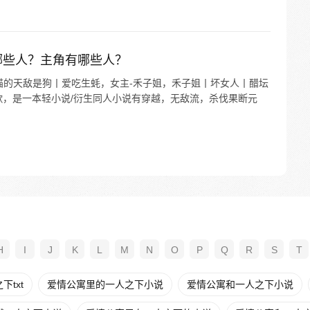
哪些人？主角有哪些人？
猫的天敌是狗丨爱吃生蚝，女主-禾子姐，禾子姐丨坏女人丨醋坛
歌，是一本轻小说/衍生同人小说有穿越，无敌流，杀伐果断元
H
I
J
K
L
M
N
O
P
Q
R
S
T
txt
爱情公寓里的一人之下小说
爱情公寓和一人之下小说