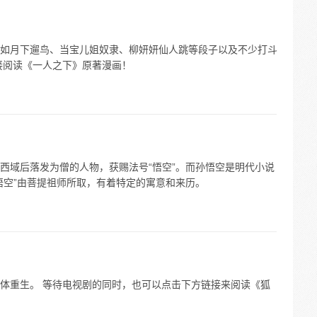
如月下遛鸟、当宝儿姐奴隶、柳妍妍仙人跳等段子以及不少打斗
接阅读《一人之下》原著漫画！
西域后落发为僧的人物，获赐法号“悟空”。而孙悟空是明代小说
悟空”由菩提祖师所取，有着特定的寓意和来历。
体重生。 等待电视剧的同时，也可以点击下方链接来阅读《狐