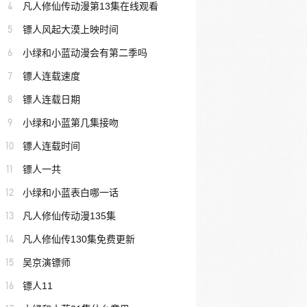
4
凡人修仙传动漫第13集在线观看
5
镖人风起大漠上映时间
6
小绿和小蓝动漫会有第二季吗
7
镖人连载速度
8
镖人连载日期
9
小绿和小蓝第几集接吻
10
镖人连载时间
11
镖人一共
12
小绿和小蓝表白哪一话
13
凡人修仙传动漫135集
14
凡人修仙传130集免费更新
15
吴京演镖师
16
镖人11