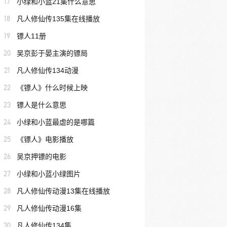
17
小绿和小蓝21集什么意思
18
凡人修仙传135集在线播放
19
镖人11册
20
吴京彭于晏主演的镖局
21
凡人修仙传134动漫
22
《镖人》什么时候上映
23
镖人是什么意思
24
小绿和小蓝最虐的是哪篇
25
《镖人》电影播放
26
吴京押镖的电影
27
小绿和小蓝小绿图片
28
凡人修仙传动漫13集在线播放
29
凡人修仙传动漫16集
30
凡人修仙传134集