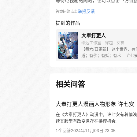
等待电视剧的同时，也可以点击下方链
举报反馈
答案问题点击
提到的作品
大奉打更人
绘远工作室 · 穿越 · 女神
【每六/日更新】 这个世界，有
道；有佛；有妖；有术！ 许七
来，发现自己身处囹圄，三日后
放边陲？！ 他起初的梦想只是
便在这个世界里当个富翁悠闲度
果…… 改编自阅文集团作者卖
相关问答
同名小说 QQ群号：799493374
大奉打更人漫画人物形象 许七安
在《大奉打更人》动漫中，许七安有着偏浅
续其脸型有改变且存在换模机会。
1个回答
2024年11月03日 23:05