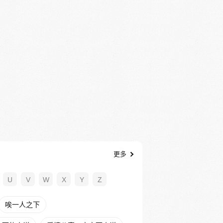
更多
U
V
W
X
Y
Z
唉一人之下