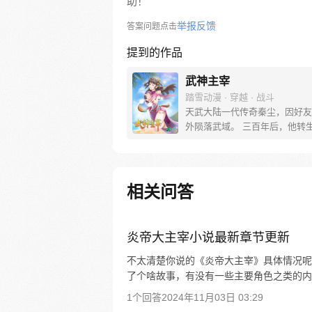
助！
举报反馈
答案问题点击
提到的作品
武神主宰
踏雪动漫 · 穿越 · 战斗
天武大陆一代传奇秦尘，因好友
外陨落武域。 三百年后，他转
受尽欺凌的王府私生子身上，利
造诣，凝神功、炼神丹，逆天而
势崛起，从此踏上一段震惊大陆
之旅…
相关问答
炎帝大主宰小说最新章节更新
不太清楚你说的《炎帝大主宰》具体情况呢
了个啥故事，有没有一些主要角色之类的内
1个回答
2024年11月03日 03:29