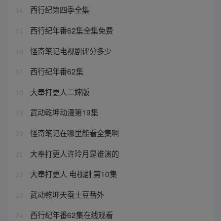
西行纪第四季全集
14
西行纪年番62集全集免费
15
怪奇笔记电视剧评分多少
16
西行纪年番62集
17
大奉打更人二婶版
18
武动乾坤动漫第19集
19
怪奇笔记在哪里能看全集啊
20
大奉打更人许玲月是谁演的
21
大奉打更人 电视剧 第10集
22
武动乾坤天蚕土豆番外
23
西行纪年番62集在线观看
24