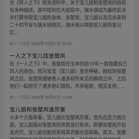
在《异人之下》相关资料中，关于宝儿姐和张楚岚的结局
有多种描述。其中提到在大结局中，端木瑛成为最终反派
并打算夺取宝儿姐的身体，张楚岚、宝儿姐以及吕良来到
二十四节谷与端木瑛相见，端木瑛以帮助宝儿姐恢复记
忆...
1 个回答
2024年10月21日 20:51
一人之下宝儿找张楚岚
在《一人之下》中，张楚岚在生命的前19年一直隐藏自己
异人的身份。而冯宝宝（宝儿姐）身世神秘，她找到张楚
岚之后，张楚岚便被卷入诸多前所未见的麻烦之中，之后
他们一起经历了诸多奇幻冒险，共享秘密、相互支持，...
1 个回答
2024年10月21日 13:09
宝儿姐和张楚岚谁厉害
从多个方面来看，宝儿姐比张楚岚厉害。首先在武力值方
面，宝儿姐面对张楚岚的攻势游刃有余，即便张楚岚开启
金光咒，宝儿姐也能轻易将其衣服全部剥离。其次，张楚