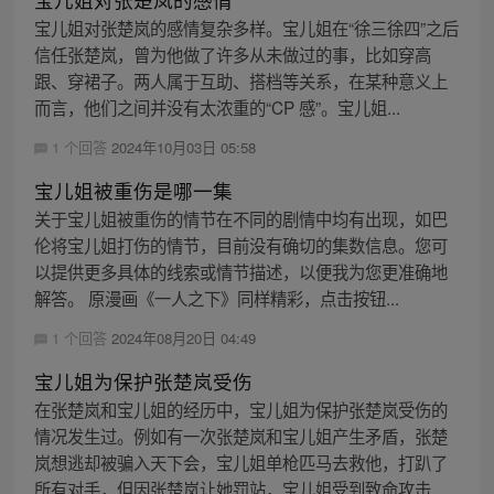
宝儿姐对张楚岚的感情复杂多样。宝儿姐在“徐三徐四”之后
信任张楚岚，曾为他做了许多从未做过的事，比如穿高
跟、穿裙子。两人属于互助、搭档等关系，在某种意义上
而言，他们之间并没有太浓重的“CP 感”。宝儿姐...
1 个回答
2024年10月03日 05:58
宝儿姐被重伤是哪一集
关于宝儿姐被重伤的情节在不同的剧情中均有出现，如巴
伦将宝儿姐打伤的情节，目前没有确切的集数信息。您可
以提供更多具体的线索或情节描述，以便我为您更准确地
解答。 原漫画《一人之下》同样精彩，点击按钮...
1 个回答
2024年08月20日 04:49
宝儿姐为保护张楚岚受伤
在张楚岚和宝儿姐的经历中，宝儿姐为保护张楚岚受伤的
情况发生过。例如有一次张楚岚和宝儿姐产生矛盾，张楚
岚想逃却被骗入天下会，宝儿姐单枪匹马去救他，打趴了
所有对手，但因张楚岚让她罚站，宝儿姐受到致命攻击