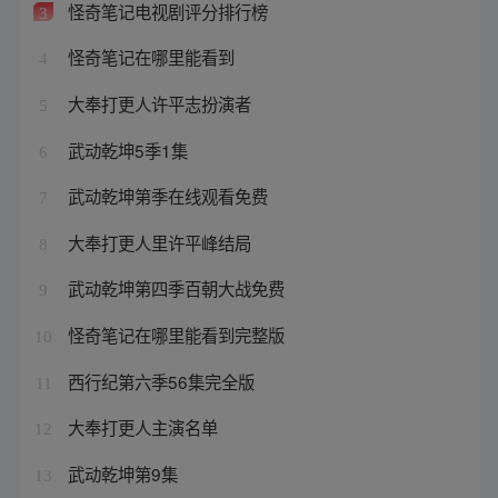
怪奇笔记电视剧评分排行榜
3
怪奇笔记在哪里能看到
4
大奉打更人许平志扮演者
5
武动乾坤5季1集
6
武动乾坤第季在线观看免费
7
大奉打更人里许平峰结局
8
武动乾坤第四季百朝大战免费
9
怪奇笔记在哪里能看到完整版
10
西行纪第六季56集完全版
11
大奉打更人主演名单
12
武动乾坤第9集
13