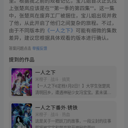
里。根据我之前的观看记忆，宝儿姐首次正式找
上张楚岚应该是在**第一季的第四集**。这一集
中，张楚岚在废弃工厂被捆住，宝儿姐出现并救
了他，从此开启了他们之间复杂的旅程。不过，
由于不同版本的
《一人之下》
可能有细微的集数
差异，建议您根据具体观看的版本进行确认。
答案问题点击
举报反馈
提到的作品
一人之下
米橙子 · 战斗 · 搞笑
【一人之下6定档1月2日！】大学生张楚岚
清明回乡，遭遇神秘少女冯宝宝。素未谋面
的冯宝宝却对张楚岚异常熟悉，并将其带去
自己打工的快递公司。为了帮冯宝宝寻找她
一人之下番外·锈铁
的身世，也为了查清自己与爷爷身上的秘
米橙子 · 战斗 · 热血
密，张楚岚的生活被彻底颠覆，与冯宝宝一
这是关于一把妖刀的故事，一段尘封的往事
同踏上“异人”之旅。
即将被宝宝和楚岚掀开神秘的面纱。