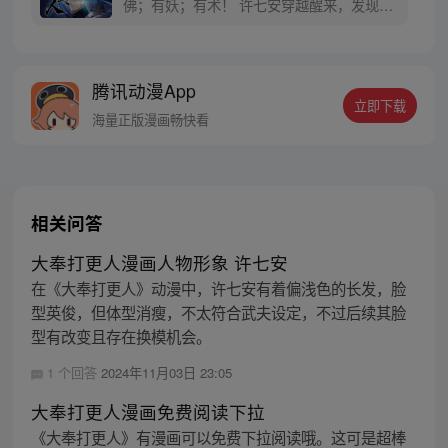
佛；有妖；有术！ 许七安穿越醒来，发现自
己身处囹圄，三日后就要流放边陲？！ 他起
初的梦想只是自保，顺便在这个世界里当个
富翁悠闲度日，结果…… 改编自阅文集团作
腾讯动漫App
者卖报小郎君同名小说 QQ群号：
立即下载
799493374
海量正版漫画畅快看
相关问答
大奉打更人漫画人物形象 许七安
在《大奉打更人》动漫中，许七安有着偏浅色的长发，脸
型英俊，但体型消瘦，不太符合武夫设定，不过后续其脸
型有改变且存在换模机会。
1 个回答
2024年11月03日 23:05
大奉打更人漫画免费阅读下拉
《大奉打更人》有漫画可以免费下拉阅读哦。这可是超棒