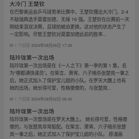
大冷门 王楚钦
在巴黎奥运会乒乓球男单比赛中，王楚钦爆出大冷门，2-4
不敌瑞典选手莫雷加德，无缘 16 强。王楚钦在比赛前一天
刚结束混双决赛，且球拍被迫更换，这对他的状态产生了
一定影响。尽管王楚钦对莫雷加德此前的胜率...
1 个回答
2024年08月06日 17:36
陆玲珑第一次出场
陆玲珑第一次出场是在《一人之下》第一季的第 1 集，名
为“哪都通快递员”。在柴言、萧宵、六子暗杀张楚岚一事之
后，她正式加入了保护宝儿姐的小队。在罗天大醮上也有
她的出场，她长得可爱，性格傻傻的，与张楚岚...
1 个回答
2024年08月02日 08:40
陆玲珑第一次出场
陆玲珑第一次登场是在罗天大醮上。 她长得可爱，性格傻
傻的，与张楚岚非常般配。在柴言、萧宵、六子暗杀张楚
岚一事之后，她正式加入了保护宝儿姐的小队。 原漫画