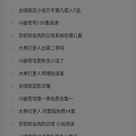
全球高武小说方平第几章入7品
8
斗破苍穹130集高清
9
苏软软汆肉的日常系统在哪儿看
10
大奉打更人出第二季吗
11
斗破苍穹更新多少话了
12
大奉打更人师傅扮演者
13
全球高武陈文曦
14
斗破苍穹第一季免费全集一
15
大奉打更人 完整版免费16集
16
苏软软汆肉的日常 小说阅读
17