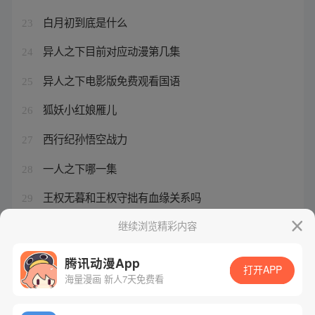
白月初到底是什么
23
异人之下目前对应动漫第几集
24
异人之下电影版免费观看国语
25
狐妖小红娘雁儿
26
西行纪孙悟空战力
27
一人之下哪一集
28
王权无暮和王权守拙有血缘关系吗
29
天下会是什么组织
继续浏览精彩内容
30
腾讯动漫App
打开APP
海量漫画 新人7天免费看
腾讯漫画
起点读书
QQ阅读