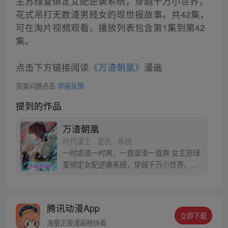
主苏绿夏绑定女配逆袭系统，穿越千万小世界，
花式吊打无数渣男贱女的现世报故事。共42集，
可在淘片视频观看，播放列表包含第1集到第42
集。
点击下方链接阅读
《万渣朝凰》
漫画
答案问题点击
举报反馈
提到的作品
万渣朝凰
时代漫王 · 复仇 · 系统
一时虐渣一时爽，一直虐渣一直爽 女主苏绿
夏绑定女配逆袭系统，穿越千万小世界，花
式吊打无数渣男贱女的现世报故事！【每周
三、周六更新】 【万渣朝凰】竹鼠3群：
665442588 苏绿夏：“能慰藉我的，只有渣
腾讯动漫App
男悔恨的泪水，和贱女求而不得的痛苦呻
立即下载
吟。”
海量正版漫画畅快看