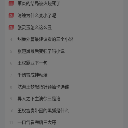
萧炎的结局被火烧死了
1
清瞳为什么变小了呢
2
张灵玉怎么这么丑
3
甜番外篇最建议看的三个小说
4
张楚岚最后变强了吗小说
5
王权霸业下一句
6
千仞雪成神动漫
7
航海王梦想指针预抽卡选谁
8
异人之下主演徐三是谁
9
王权富贵带回的黑狐是什么
10
一口气看完唐三大哥
11