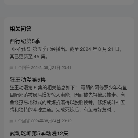
相关问答
西行纪第5季
《西行纪》第五季已经播出。截至 2024 年 8 月 21 日，
其已更新至 45 集。
1 个回答
2024年08月21日 23:41
狂王动漫第5集
狂王动漫第 5 集的相关信息如下： 羸弱的阿修罗少年有鱼
目睹部落被屠后爆发惊人潜能，因而被先祖獠忌掳走。有
鱼经獠忌地狱式的死炼折磨得以脱胎换骨，修炼成斗神五
感和独特的斗魂之道。完成死炼后，有鱼与好友时...
1 个回答
2024年08月24日 23:12
武动乾坤第5季动漫12集