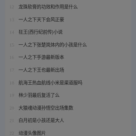
龙珠软膏的功效和作用是什么
12
一人之下天下会风正豪
13
狂王(西行纪前传)小说
14
一人之下张楚岚体内的小孩是什么
15
一人之下手游最新版本
16
一人之下王也最新出场
17
航海王热血航线小米是渠道服吗
18
林少羽最后复活了么
19
大猿魂动漫孙悟空出场集数
20
白月初是小孩还是大人
21
动漫头像图片
22