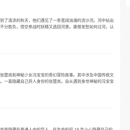
到了清凉的秋天，他们遇见了一条宽阔汹涌的流沙河。河中钻出
不分胜负，悟空参战时妖精又逃回河里。唐僧发愁如何过河，认
张楚岚和神秘少女冯宝宝的奇幻冒险故事。其中涉及中国传统文
。一直隐藏自己异人身份的张楚岚，自从遇到身世神秘的冯宝宝
岚是隐藏在普通人中的异人，在生命的前 19 年小心隐藏自己的