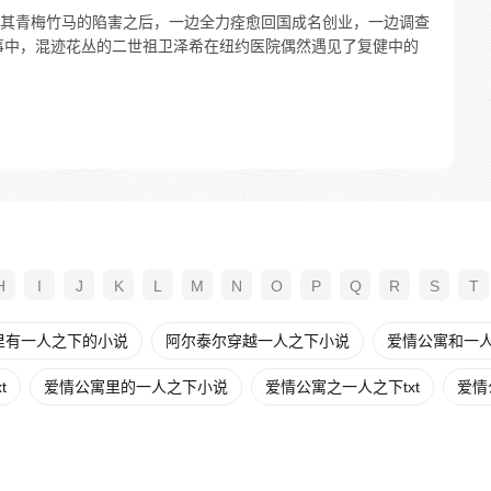
其青梅竹马的陷害之后，一边全力痊愈回国成名创业，一边调查
事中，混迹花丛的二世祖卫泽希在纽约医院偶然遇见了复健中的
H
I
J
K
L
M
N
O
P
Q
R
S
T
里有一人之下的小说
阿尔泰尔穿越一人之下小说
爱情公寓和一
t
爱情公寓里的一人之下小说
爱情公寓之一人之下txt
爱情