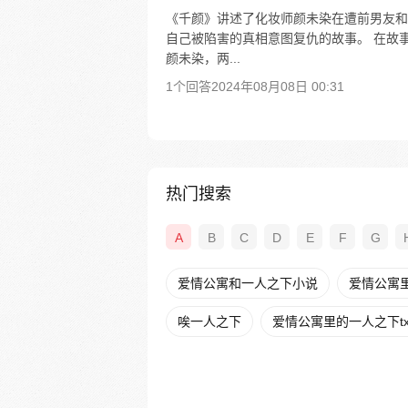
《千颜》讲述了化妆师颜未染在遭前男友和
自己被陷害的真相意图复仇的故事。 在故
颜未染，两...
1个回答
2024年08月08日 00:31
热门搜索
A
B
C
D
E
F
G
爱情公寓和一人之下小说
爱情公寓
唉一人之下
爱情公寓里的一人之下tx