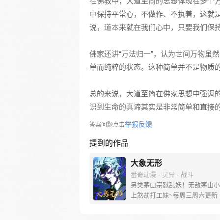
在佛教中，大道至简的思想体现在多个方
中保持平常心，不做作、不执着，这就是
说，道本来就在我们心中，只要我们保
佛家还讲“万法归一”，认为世间万物虽
单而纯粹的状态。这种简单并不是物质
总的来说，大道至简在佛家思想中强调
识到生命的真谛其实是非常简单和直接
举报反馈
答案问题点击
提到的作品
大象无形
番奇动漫 · 灵异 · 战斗
另类茅山宗怼乱妖！无敌茅山小
上煞劫打工妹~每周三周六更新