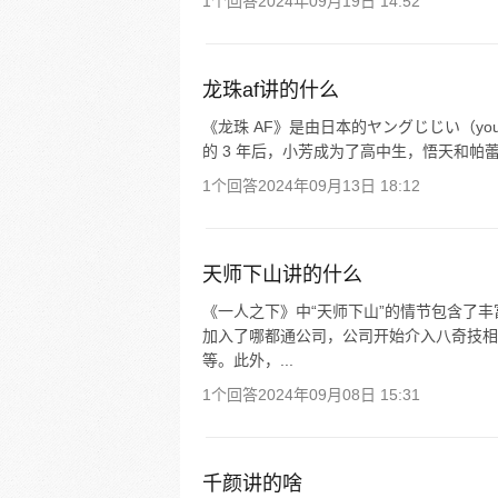
1个回答
2024年09月19日 14:52
龙珠af讲的什么
《龙珠 AF》是由日本的ヤングじじい（youn
的 3 年后，小芳成为了高中生，悟天和帕
1个回答
2024年09月13日 18:12
天师下山讲的什么
《一人之下》中“天师下山”的情节包含了
加入了哪都通公司，公司开始介入八奇技相
等。此外，...
1个回答
2024年09月08日 15:31
千颜讲的啥