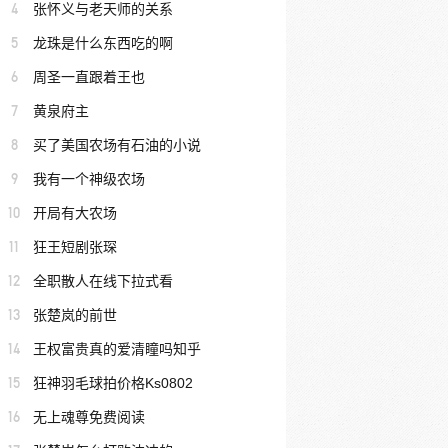
4
张怀义与老天师的关系
5
龙珠是什么东西吃的啊
6
周圣一直跟着王也
7
黄泉府主
8
买了美国农场有石油的小说
9
我有一个神级农场
10
开局有大农场
11
狂王短剧张琛
12
全职散人在线下拉式看
13
张楚岚的前世
14
王权富贵真的爱清瞳吗知乎
15
狂神羽毛球拍价格Ks0802
16
无上魂尊免费阅读