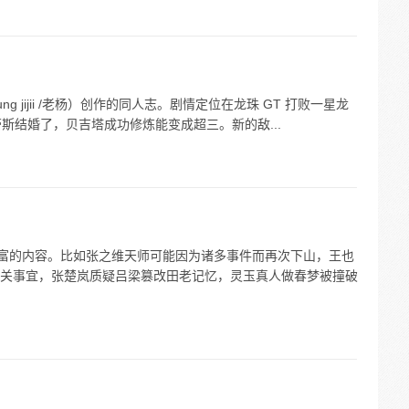
g jijii /老杨）创作的同人志。剧情定位在龙珠 GT 打败一星龙
蕾斯结婚了，贝吉塔成功修炼能变成超三。新的敌...
丰富的内容。比如张之维天师可能因为诸多事件而再次下山，王也
关事宜，张楚岚质疑吕梁篡改田老记忆，灵玉真人做春梦被撞破