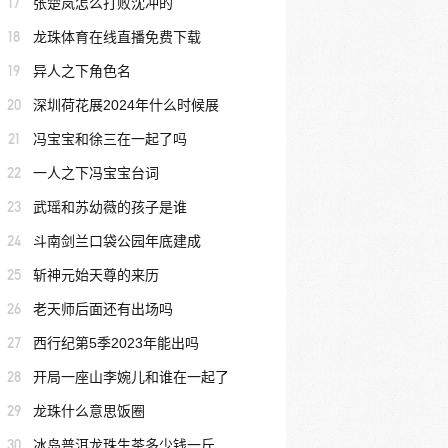
17
张楚岚怎么打败沈冲的
18
龙珠体育在线直播免费下载
19
异人之下角色名
20
深圳荷花展2024年什么时候展
21
冯宝宝和徐三在一起了吗
22
一人之下冯宝宝台词
23
武瑶和苏幼薇的孩子是谁
24
斗南剑兰口袋公园年底建成
25
斩神元始天尊的来历
26
老天师后面还有出场吗
27
西行纪第5季2023年能出吗
28
开局一座山李婉儿和谁在一起了
29
龙珠什么意思饭圈
30
冰岛普洱龙珠生茶多少钱一斤