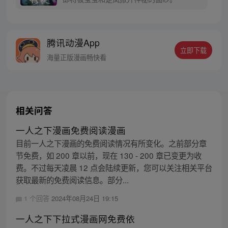
腾讯动漫App
立即下载
海量正版漫画畅快看
相关问答
一人之下漫画免费阅读漫画
目前一人之下漫画的免费阅读情况有所变化。之前部分章
节免费，如 200 章以前，现在 130 - 200 章已变更为收
费。不过每天凌晨 12 点会陆续更新，您可以关注相关平台
获取最新的免费阅读信息。部分...
1 个回答
2024年08月24日 19:15
一人之下下拉式漫画网免费依