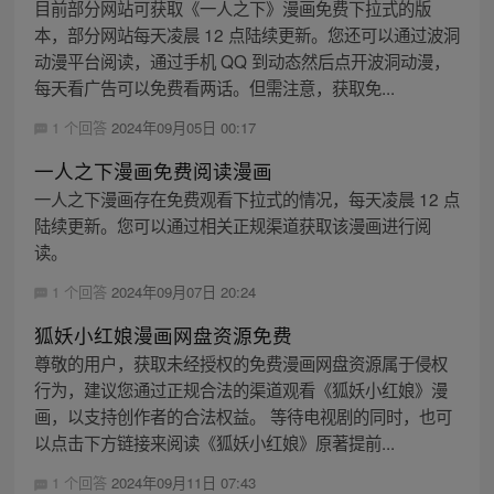
目前部分网站可获取《一人之下》漫画免费下拉式的版
本，部分网站每天凌晨 12 点陆续更新。您还可以通过波洞
动漫平台阅读，通过手机 QQ 到动态然后点开波洞动漫，
每天看广告可以免费看两话。但需注意，获取免...
1 个回答
2024年09月05日 00:17
一人之下漫画免费阅读漫画
一人之下漫画存在免费观看下拉式的情况，每天凌晨 12 点
陆续更新。您可以通过相关正规渠道获取该漫画进行阅
读。
1 个回答
2024年09月07日 20:24
狐妖小红娘漫画网盘资源免费
尊敬的用户，获取未经授权的免费漫画网盘资源属于侵权
行为，建议您通过正规合法的渠道观看《狐妖小红娘》漫
画，以支持创作者的合法权益。 等待电视剧的同时，也可
以点击下方链接来阅读《狐妖小红娘》原著提前...
1 个回答
2024年09月11日 07:43