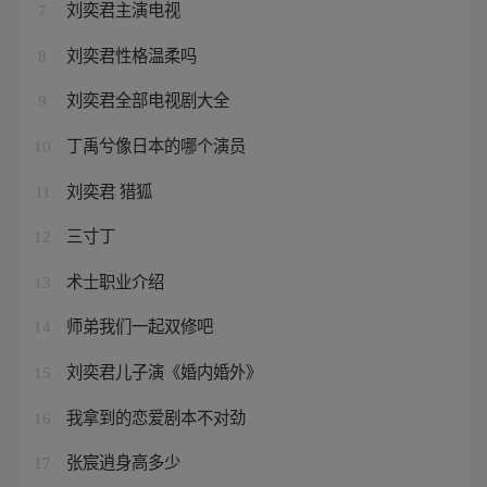
刘奕君主演电视
7
刘奕君性格温柔吗
8
刘奕君全部电视剧大全
9
丁禹兮像日本的哪个演员
10
刘奕君 猎狐
11
三寸丁
12
术士职业介绍
13
师弟我们一起双修吧
14
刘奕君儿子演《婚内婚外》
15
我拿到的恋爱剧本不对劲
16
张宸逍身高多少
17