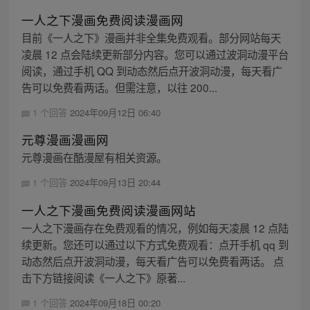
一人之下漫画免费阅读漫画网
目前《一人之下》漫画并非全集免费观看。部分网站每天
凌晨 12 点会陆续更新部分内容。您可以通过波洞动漫平台
阅读，通过手机 QQ 到动态然后点开波洞动漫，每天看广
告可以免费看两话。但需注意，以往 200...
1 个回答
2024年09月12日 06:40
元尊漫画漫画网
元尊漫画在酷漫屋有相关资源。
1 个回答
2024年09月13日 20:44
一人之下漫画免费阅读漫画网站
一人之下漫画存在免费观看的情况，例如每天凌晨 12 点陆
续更新。您还可以通过以下方式免费观看：点开手机 qq 到
动态然后点开波洞动漫，每天看广告可以免费看两话。 点
击下方链接阅读《一人之下》原著...
1 个回答
2024年09月18日 00:20