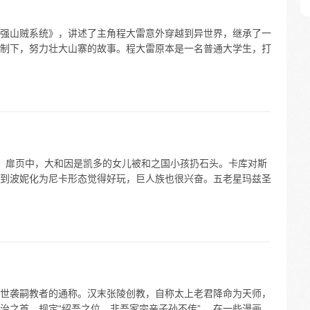
强山贼系统》，讲述了主角程大雷意外穿越到异世界，继承了一
制下，努力壮大山寨的故事。程大雷原本是一名普通大学生，打
真理”。扉页中，大和因是凯多的女儿被和之国小孩扔石头。卡库对斯
到波妮化为尼卡形态觉得好玩，巨人族也很兴奋。五老星玛兹圣
世袭嗣教者的通称。汉末张陵创教，自称太上老君降命为天师，
治之首。规定“绍吾之位，非吾家宗亲子孙不传”。 在一些漫画