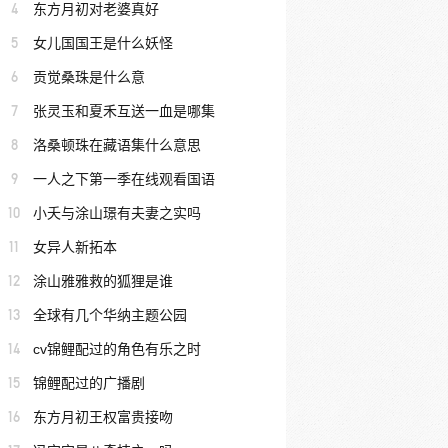
4
东方月初对老婆真好
5
女儿国国王是什么妖怪
6
贡觉桑珠是什么意
7
张灵玉和夏禾互送一血是哪集
8
洛桑顿珠在藏语集什么意思
9
一人之下第一季在线观看国语
10
小夭与涂山璟有夫妻之实吗
11
女异人新拓本
12
涂山雅雅救的狐狸是谁
13
全球有几个华纳主题公园
14
cv锦鲤配过的角色有乐之时
15
锦鲤配过的广播剧
16
东方月初王权富贵接吻