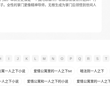
子。全性的掌门更像精神导师，无根生成为掌门后领悟到世间人
H
I
J
K
L
M
N
O
P
Q
R
S
T
公寓一人之下小说
爱情公寓里的一人之下txt
暗法则一人之下
一人之下小说
爱情公寓和一人之下的小说
爱情公寓里的一人之