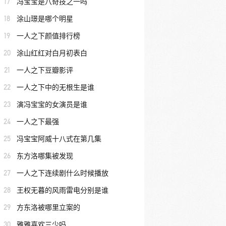
17
冯宝宝是八奇技之一吗
18
涂山璟是哪个明星
19
一人之下颜值排行榜
20
涂山红红对白月初表白
21
一人之下豆瓣影评
22
一人之下中的无根生是谁
23
演冯宝宝的女演员是谁
24
一人之下最强
25
冯宝宝阿威十八式在第几集
26
东方洛哪集被发现
27
一人之下连续剧什么时候播放
28
王权无暮的风雨雷电分别是谁
29
方东洛被哪里立案的
30
雅雅喜欢三少吗