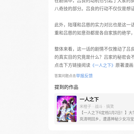
在剧情中，吕良的动机也引起了大家的
八奇技的部分。吕良的行动不仅仅是想
此外，陆瑾和吕慈的实力对比也是这一
重和吕慈的如意劲都是各自家族的绝学
整体来看，这一话的剧情不仅推动了吕
的真实目的究竟是什么？吕家的秘密会
点击下方链接阅读
原著漫画
《一人之下》
举报反馈
答案问题点击
提到的作品
一人之下
米橙子 · 战斗 · 搞笑
【一人之下6定档1月2日！】大
岚清明回乡，遭遇神秘少女冯宝
未谋面的冯宝宝却对张楚岚异常
并将其带去自己打工的快递公司