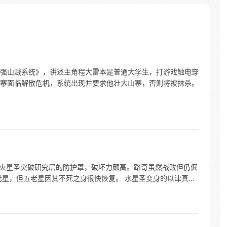
查清自
生活被
人”之
强山贼系统》，讲述主角程大雷本是普通大学生，打游戏触电穿
寨面临解散危机，系统出现并要求他壮大山寨，否则将被抹杀。
能。火星圣突破研究层的防护罩，破坏力颇高。路奇虽然战败但仍倔
老星，但五老星因其不死之身很快恢复。 水星圣变身的以津真...