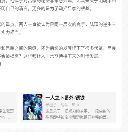
猜测。他似乎对吕家的秘密非常感兴趣，尤其是关于明魂术和
证明自己的清白，更多的是为了动摇吕家的根基。
话的重点。两人一直被认为是同一层次的高手，陆瑾的逆生三
，实力相当。
良和吕慈之间的恩怨，还为后续的发展埋下了很多伏笔。吕良
不会被揭露？这些都让人非常期待接下来的剧情发展。
！
一人之下番外·锈铁
米橙子 · 战斗 · 热血
学生张楚
这是关于一把妖刀的故事，一段尘封的
宝。素
往事即将被宝宝和楚岚掀开神秘的面
熟悉，
纱。
。为了