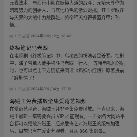
元素法术，与西行小队在妖怪大道的战斗；元始天尊作为
暗魂势力的创始人，与其他角色的激烈对抗；狂王罗睺在
与天界的大战中力战群雄，将帝释天打得丢盔弃甲；孙
悟...
1 个回答
2024年09月12日 18:42
终极笔记乌老四
在电视剧《终极笔记》中，乌老四的扮演者是姜寒。在剧
中，潘子曾单人徒手格斗乌老四一行人。 等待电视剧的同
时，也可以点击下方链接来阅读《狐妖小红娘》原著提前
了解剧情了！
1 个回答
2024年09月04日 17:02
海贼王免费播放全集爱奇艺视频
在爱奇艺平台，海贼王并非全集免费播放。一直以来，海
贼王最新一集需要会员 VIP 才能观看。一开始各大网站平
台都可以播放海贼王，后来爱奇艺对海贼王的版权加强
后，目前只有在爱奇艺观看，且从 866 集到最...