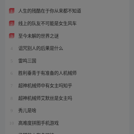
人生的残酷在于你从来都不知道
1
线上的队友不可能是女生风车
2
至今未解的世界之谜
3
诅咒别人的后果是什么
4
雷鸣三国
5
胜利垂青于有准备的人机械师
6
超神机械师中有女主吗知乎
7
超神机械师艾默丝是女主吗
8
秀儿是啥
9
高难度拼图手机游戏
10