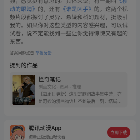
频，感觉挺有意思的。具体来说，有一期叫
《移
动的眼睛》
的，还有
《谁是凶手》
的，这两个视
频片段都探讨了灵异、悬疑和科幻题材，挺吸引
我的。如果你对这些类型的内容感兴趣，可以试
试看，说不定能找到一些让你觉得惊悚又有趣的
东西。
答案问题点击
举报反馈
提到的作品
怪奇笔记
创画文化 · 灵异 · 推理
【每周日更新】这里是脑洞故事集中营，亦
是奇妙的漫画物语！不到最后一刻，结局一
直在你想象之外！
腾讯动漫App
立即下载
海量正版漫画畅快看