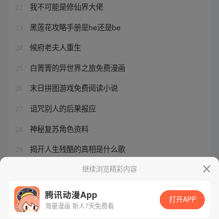
我不可能是修仙界大佬
22
黑莲花攻略手册是he还是be
23
候府老夫人重生
24
白箐箐的异世界之旅免费漫画
25
末日拼图游戏免费阅读小说
26
诅咒别人的后果报应
27
神秘复苏角色资料
28
揭开人生残酷的真相是什么歌
29
超神机械师韩萧与艾默丝
继续浏览精彩内容
30
腾讯动漫App
打开APP
海量漫画 新人7天免费看