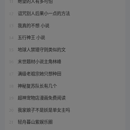
绝望的人有多可怕
11
诅咒别人后果小一点的方法
12
我真的不想 小说
13
五行神王 小说
14
地球人禁猎守则类似的文
15
末世题材小说主角林峰
16
满级老祖宗她只想种田
17
神秘复苏队长有几个
18
超神宠物店漫画免费阅读
19
我家娘子不是妖是单女主吗
20
轻舟暮山紫娱乐圈
21