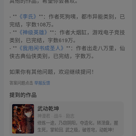
其他的作品，希望你会喜欢。
- **
《李氏》
**：作者死狗咦，都市异能类别，已
完结，字数108万。
- **
《神级英雄》
**：作者大烟缸，游戏电子竞技
类别，已完结，字数619万。
- **
《我用闲书成圣人》
**：作者出走八万里，仙
侠古典仙侠类别，已完结，字数万。
如果你有其他问题，欢迎继续提问！
答案问题点击
举报反馈
提到的作品
武动乾坤
神漫君 · 战斗 · 励志
修炼一途，乃窃阴阳，夺造化，转涅盘，握
生死，掌轮回. 武之极，破苍穹，动乾坤！