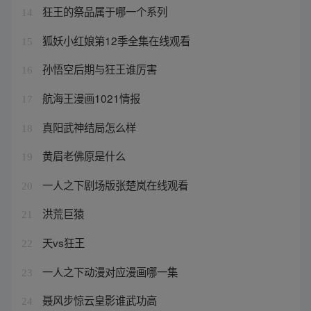
狂王的祭品属于哪一个系列
14
狐妖小红娘第12季全集在线观看
15
孙悟空后期与狂王谁厉害
16
航海王漫画1021情报
17
真阳武神结局怎么样
18
黄眉老佛原是什么
19
一人之下剧场版张楚岚在线观看
20
洪荒巨猿
21
天vs狂王
22
一人之下动漫对应漫画哪一集
23
聂风步惊云皇影谁武功高
24