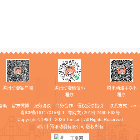
腾讯动漫客户端
腾讯动漫微信小
腾讯动漫手Q小
程序
程序
帮助
官方微博
服务协议
商务合作
侵权反馈指引
联系方式：
ac_
粤ICP备16117015号-1
粤网文 (2019) 2460-563号
Copyright
1998 - 2026 Tencent. All Rights Reserved
©
深圳市腾讯动漫有限公司 版权所有
工商网