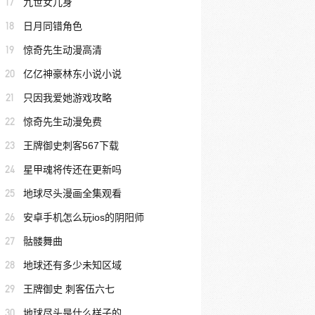
17
九世女儿身
18
日月同错角色
19
惊奇先生动漫高清
20
亿亿神豪林东小说小说
21
只因我爱她游戏攻略
22
惊奇先生动漫免费
23
王牌御史刺客567下载
24
星甲魂将传还在更新吗
25
地球尽头漫画全集观看
26
安卓手机怎么玩ios的阴阳师
27
骷髅舞曲
28
地球还有多少未知区域
29
王牌御史 刺客伍六七
30
地球尽头是什么样子的