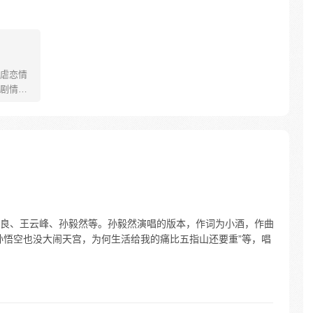
虐恋情
剧情的
原则，贝
人生。
伯爵
国大
她裙下，
反派的注
良、王云峰、孙毅然等。孙毅然演唱的版本，作词为小酒，作曲
孙悟空也没大闹天宫，为何生活给我的痛比五指山还要重”等，唱