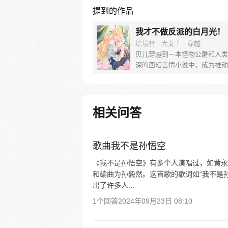
提到的作品
我才不做反派的白月光！
绘境社 · 大女主 · 穿越
贝儿穿越到一本怪物公爵和人类
深的西幻言情小说中，成为推动
重要路人。 秉持远离主人公的
儿开启了自己在书中世界的二次
仅凭一己之力振兴了落魄的克伦
家，还实现了暴富，摇身变成帝
相关问答
牛。 传闻，各位大佬都拜倒在
她却不屑一顾。 但这却引起了
意，贝儿能否逃离阿格斯的魔
歌曲我不是孙悟空
《我不是孙悟空》有多个人演唱过，如黄永
和编曲为孙毅然。这首歌的歌词如“我不是
出了许多人...
1个回答
2024年09月23日 08:10