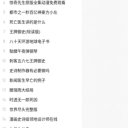
4
惊奇先生原版全集动漫免费观看
5
都市之一秒百亿神豪方小左
6
死亡医生讲的是什么
7
王牌御史(轻读版)
8
八十天环游地球电子书
9
骷髅午夜弹钢琴
10
刺客五六七王牌御史
11
史诗制作器有必要做吗
12
新闻医生早亡的例子
13
滕瑞雨大结局
14
时透无一郎死因
15
世界尽头完整版
16
漫画史诗级领地设计师在线