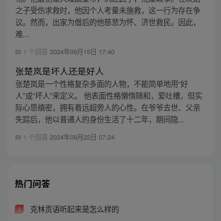
之子受伤求救时，他因个人考量未施救，这一行为存在争
议。然而，出家为僧后的他慈悲为怀、济世救民。因此，
难...
1 个回答
2024年09月15日 17:40
张楚岚是坏人还是好人
张楚岚是一个性格复杂多面的人物，不能简单地用“好
人”或“坏人”来定义。 他表面性格懒惰随和，爱吐槽，但实
际心思缜密，拥有着远超旁人的心性。在爷爷去世、父亲
失踪后，他以普通人的身份生活了十二年，期间隐...
1 个回答
2024年09月22日 07:24
热门问答
克林贡语听起来是怎么样的
1