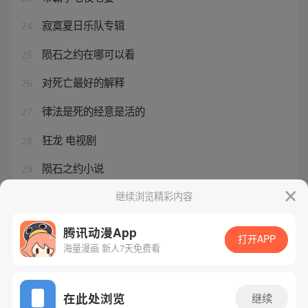
寂寞夏日乐队专辑
24
陨石之约在哪可以看
25
对死亡最好的解释
26
律法是死的经意是活的
27
狂龙 电视剧
28
陨石之约小说
29
帝霸在线阅读免费完整版无弹窗
继续浏览精彩内容
30
腾讯动漫App
打开APP
海量漫画 新人7天免费看
腾讯漫画
起点读书
QQ阅读
网站备案/许可证号：粤B2-20090059-5
在此处浏览
继续