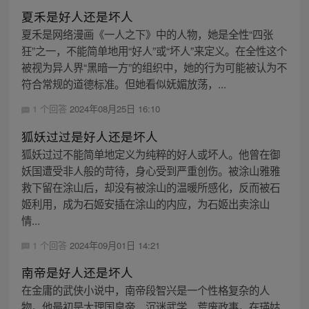
夏禾是好人还是坏人
夏禾是网络漫画《一人之下》中的人物，她是全性“四张
狂”之一，不能简单地用“好人”或“坏人”来定义。在全性这个
被视为异人界“黑暗一方”的组织中，她的行为可能被认为不
符合常规的道德标准。但她看似妩媚放荡，...
1 个回答
2024年08月25日 16:10
狐妖过过是好人还是坏人
狐妖过过不能简单地定义为纯粹的好人或坏人。他曾在御
妖国遭受非人般的苛待，身心受到严重创伤。被涂山雅雅
救下留在涂山后，却没有被涂山的温暖所感化，反而被石
姬利用，成为石姬安插在涂山的内应，为石姬出卖涂山
情...
1 个回答
2024年09月01日 14:21
南帝是好人还是坏人
在金庸的武侠小说中，南帝段智兴是一个性格复杂的人
物。他最初是大理国皇帝，沉迷武学，荒废政事。在瑛姑