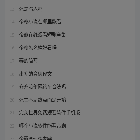
死是骂人吗
13
帝霸小说在哪里能看
14
帝霸在线观看短剧全集
15
帝霸怎么样好看吗
16
赛的简写
17
出塞的意思译文
18
齐齐哈尔网约车合法吗
19
死亡不是终点而是开始
20
完美世界免费观看软件手机版
21
哪个小说软件能看帝霸
22
帝霸李七夜老婆
23