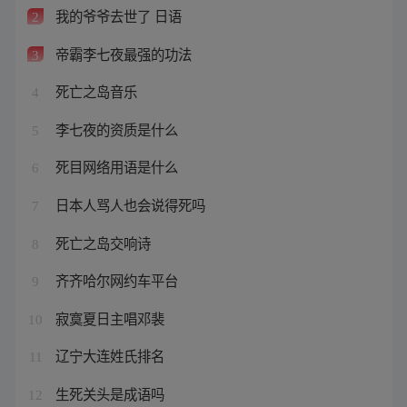
我的爷爷去世了 日语
2
帝霸李七夜最强的功法
3
死亡之岛音乐
4
李七夜的资质是什么
5
死目网络用语是什么
6
日本人骂人也会说得死吗
7
死亡之岛交响诗
8
齐齐哈尔网约车平台
9
寂寞夏日主唱邓裴
10
辽宁大连姓氏排名
11
生死关头是成语吗
12