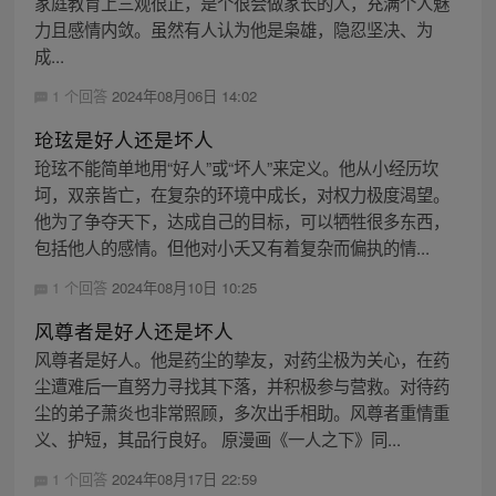
家庭教育上三观很正，是个很会做家长的人，充满个人魅
力且感情内敛。虽然有人认为他是枭雄，隐忍坚决、为
成...
1 个回答
2024年08月06日 14:02
玱玹是好人还是坏人
玱玹不能简单地用“好人”或“坏人”来定义。他从小经历坎
坷，双亲皆亡，在复杂的环境中成长，对权力极度渴望。
他为了争夺天下，达成自己的目标，可以牺牲很多东西，
包括他人的感情。但他对小夭又有着复杂而偏执的情...
1 个回答
2024年08月10日 10:25
风尊者是好人还是坏人
风尊者是好人。他是药尘的挚友，对药尘极为关心，在药
尘遭难后一直努力寻找其下落，并积极参与营救。对待药
尘的弟子萧炎也非常照顾，多次出手相助。风尊者重情重
义、护短，其品行良好。 原漫画《一人之下》同...
1 个回答
2024年08月17日 22:59