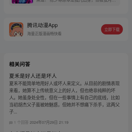
舞班收留，在弦月剑舞班度过了美好的童
年。可是有一天，四大恶人之一毒魔将陈少
寒绑架，并将其培养成了弟子。十年后，陈
腾讯动漫App
少寒回到故乡，试图寻找弦月剑舞班的痕
立即下载
迹，但剑舞班早已消失在了黑道手中!
海量正版漫画畅快看
相关问答
夏禾是好人还是坏人
夏禾不能简单地用好人或坏人来定义。从目前的剧情表现
来看，她算不上传统意义上的好人，但也绝非纯粹的坏
人。她虽身处全性，但在一些事情上有自己的底线，比如
当初胡杰父子虽被她魅惑，但她并不想痛下杀手，这两父
子...
1 个回答
2024年07月29日 21:19