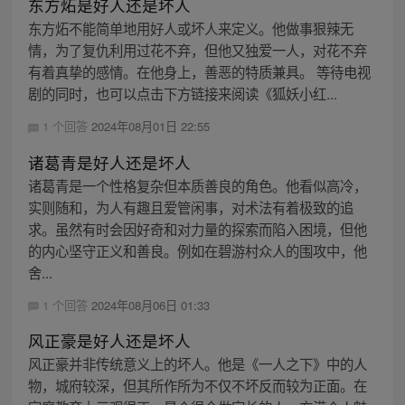
东方炻是好人还是坏人
东方炻不能简单地用好人或坏人来定义。他做事狠辣无
情，为了复仇利用过花不弃，但他又独爱一人，对花不弃
有着真挚的感情。在他身上，善恶的特质兼具。 等待电视
剧的同时，也可以点击下方链接来阅读《狐妖小红...
1 个回答
2024年08月01日 22:55
诸葛青是好人还是坏人
诸葛青是一个性格复杂但本质善良的角色。他看似高冷，
实则随和，为人有趣且爱管闲事，对术法有着极致的追
求。虽然有时会因好奇和对力量的探索而陷入困境，但他
的内心坚守正义和善良。例如在碧游村众人的围攻中，他
舍...
1 个回答
2024年08月06日 01:33
风正豪是好人还是坏人
风正豪并非传统意义上的坏人。他是《一人之下》中的人
物，城府较深，但其所作所为不仅不坏反而较为正面。在