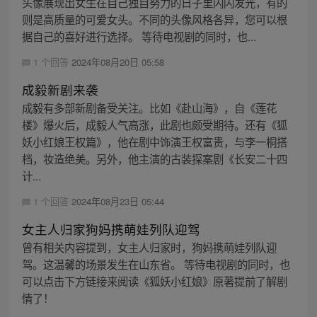
头像展现出女生在自己独自努力的日子里闪闪发光，有的
则是高质量的可爱女头。不同的头像风格各异，您可以根
据自己的喜好进行选择。 等待电视剧的同时，也...
1 个回答
2024年08月20日 05:58
成毅新剧来袭
成毅有多部新剧备受关注。比如《赴山海》，自《莲花
楼》爆火后，成毅人气高涨，此剧也颇受期待。还有《狐
妖小红娘王权篇》，他在剧中饰演王权富贵，与李一桐搭
档，妆造绝美。另外，他主演的古装探案剧《长安二十四
计...
1 个回答
2024年08月23日 05:44
女主人归家狗妈携萌娃列队迎驾
曾有相关内容提到，女主人归家时，狗妈携萌娃列队迎
驾。这温馨的场景发生在山东省。 等待电视剧的同时，也
可以点击下方链接来阅读《狐妖小红娘》原著提前了解剧
情了！