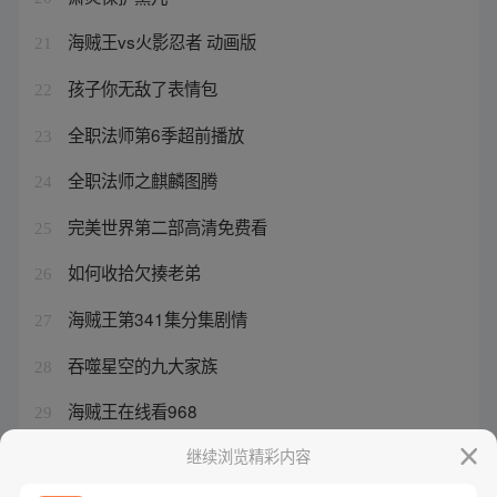
海贼王vs火影忍者 动画版
21
孩子你无敌了表情包
22
全职法师第6季超前播放
23
全职法师之麒麟图腾
24
完美世界第二部高清免费看
25
如何收拾欠揍老弟
26
海贼王第341集分集剧情
27
吞噬星空的九大家族
28
海贼王在线看968
29
听书app的功能
继续浏览精彩内容
30