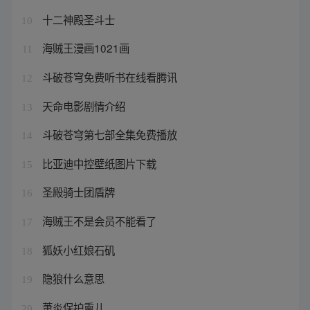
十二神殿圣斗士
10
海贼王漫画1021画
11
斗破苍穹免费听书在线看腾讯
12
天命电影剧情介绍
13
斗破苍穹第七部全集免费播放
14
比亚迪中控壁纸图片下载
15
圣殿骑士团盾牌
16
海贼王不是会员不能看了
17
狐妖小红娘石矶
18
隐狼什么意思
19
萧炎保护熏儿
20