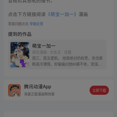
官硕对其怒吼的情节。
点击下方链接阅读
《萌宝一加一》
漫画
答案问题点击
举报反馈
提到的作品
萌宝一加一
阅文漫画 · 大女主 · 总裁
周三、周五更新。 他是绝对的权贵，杀伐果
断高冷薄情，却偏偏对她纠缠不休，宠溺不
止。 第一次见面，他质问，“六年前，是不
是你？” 第二次见面，他捏着亲子鉴定，“还
敢说儿子不是我的种？” 第N次见面，“公爵
腾讯动漫App
先生，你有完没完？” 男人扬唇，笑得深沉
立即下载
魅惑，“二胎没生，当然没完。”
海量正版漫画畅快看