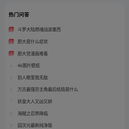
热门问答
斗罗大陆燃魂战波塞西
1
胆大是什么症状
2
胆大党漫画难看
3
4k图片壁纸
4
别人眼里我无敌
5
万古最强宗主角最后结局是什么
6
妖皇大人又凶又娇
7
海贼之忍界降临
8
囧次元最新纯净版
9