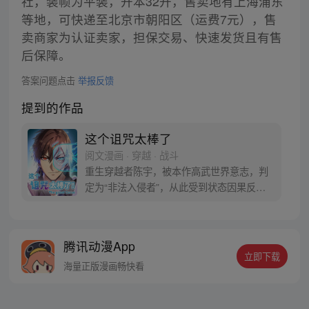
社，装帧为平装，开本32开，售卖地有上海浦东
等地，可快递至北京市朝阳区（运费7元），售
卖商家为认证卖家，担保交易、快速发货且有售
后保障。
答案问题点击
举报反馈
提到的作品
这个诅咒太棒了
阅文漫画 · 穿越 · 战斗
重生穿越者陈宇，被本作高武世界意志，判
定为“非法入侵者”，从此受到状态因果反转
的诅咒！ 别人吃饭填饱肚，男主吃饭饿成
狗？等等，可是在这个弱肉强食的高武世
界，岂不是挨上一击重拳还能增加劲气提升
腾讯动漫App
气血…… 【受到物理伤害：劲气+20、气血
立即下载
+38、筋脉韧性+2…】 状态全反过来，还越
海量正版漫画畅快看
来越强！这个诅咒太棒了！