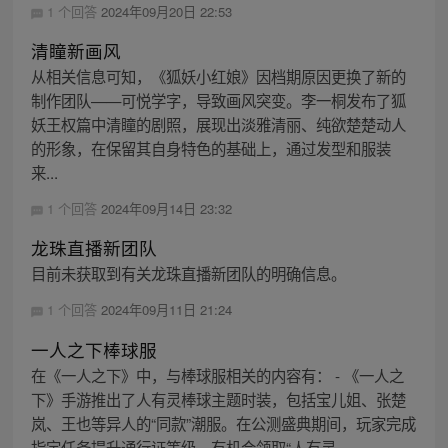
1 个回答
2024年09月20日 22:53
清瞳新画风
从相关信息可知，《狐妖小红娘》因档期原因更换了新的
制作团队——可悦学字，导致画风突变。李一桐发布了狐
妖王权篇中清瞳的剧照，展现出淡雅清丽、纯欲楚楚动人
的形象，在保留其自身特色的基础上，通过发型和服装
来...
1 个回答
2024年09月14日 23:32
龙珠直播新团队
目前未获取到有关龙珠直播新团队的明确信息。
1 个回答
2024年09月11日 21:24
一人之下棒球服
在《一人之下》中，与棒球服相关的内容有： - 《一人之
下》手游推出了人有灵棒球主题时装，包括宝儿姐、张楚
岚、王也等异人的“同款”潮服。在公测盛典期间，玩家完成
指定任务提升通行证等级，有机会领取“人有灵...