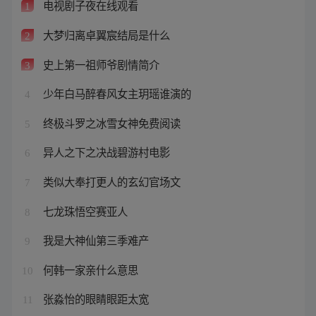
电视剧子夜在线观看
1
大梦归离卓翼宸结局是什么
2
史上第一祖师爷剧情简介
3
少年白马醉春风女主玥瑶谁演的
4
终极斗罗之冰雪女神免费阅读
5
异人之下之决战碧游村电影
6
类似大奉打更人的玄幻官场文
7
七龙珠悟空赛亚人
8
我是大神仙第三季难产
9
何韩一家亲什么意思
10
张淼怡的眼睛眼距太宽
11