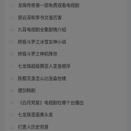
龙珠传奇第一部免费观看电视剧
12
郭云深和李书文谁厉害
13
九耳电视剧全集剧情介绍
14
终极斗罗之冰雪女神小说
15
终极斗罗之神机降世
16
七龙珠超级赛亚人变身顺序
17
陈都灵身怎么比张淼怡矮
18
拔剑韩剧
19
《白月梵星》电视剧在哪个台播出
20
七龙珠里面黄头发
21
打更人历史背景
22