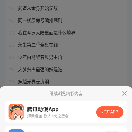
武道从金身开始无敌
23
同一楼层房号编排规则
24
我在斗罗大陆里面是什么境界
25
永生第二季全集在线
26
少年白马醉春风男主角
27
大梦归离最强的妖是谁
28
穿越光界姜贞羽
29
大梦归离小兔子谁演的
继续浏览精彩内容
30
腾讯动漫App
打开APP
海量漫画 新人7天免费看
腾讯漫画
起点读书
QQ阅读