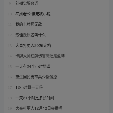
刘禅觉醒台词
9
病娇老公 请宠我小说
10
我的卡牌强无敌
11
魏佳氏原名叫什么
12
大奉打更人2025定档
13
卡牌大师红牌伤害高还是蓝牌
14
一天有24个小时翻译
15
重生国民男神莫少慢慢撩
16
12小时算一天吗
17
一天21小时是多长时间
18
大奉打更人12月12日会播吗
19