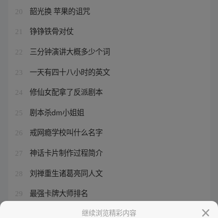
韶光换 苹果的诅咒
20
铮铮铁骨对仗
21
三分钟演讲大概多少个词
22
一天有四十八小时的英文
23
修仙女配拿了反派剧本
24
剧本杀dm小姐姐
25
戒网瘾学校叫什么名字
26
神话卡片制作过程简介
27
刘禅重生诸葛亮同人文
28
最强卡牌大师排名
29
穿越者的成长经历
继续浏览精彩内容
30