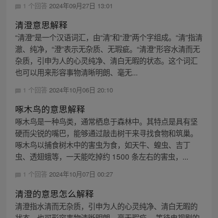
1 个回答
2024年09月27日 13:01
清澄意思解释
“清澄”是一个汉语词汇，由“清”和“澄”两个字组成。“清”指清
澈、纯净，“澄”表示无杂质、无瑕疵。“清澄”形容水清而无
杂质，引申为人的心灵纯净、清白无暇的状态。这个词汇
也可以用来形容事物清晰明朗、毫无...
1 个回答
2024年10月06日 20:10
啄木鸟的意思解释
啄木鸟是一种鸟类，通常栖息于森林中。其特点是具有坚
硬而尖锐的嘴巴，能够通过敲击树干来寻找食物和筑巢。
啄木鸟以捕食树木中的害虫为食，如天牛、蝗虫、吉丁
虫、透翅蛾等，一天能吃掉约 1500 条左右的害虫，...
1 个回答
2024年10月07日 00:27
清澄的意思怎么解释
清澄指水清而无杂质，引申为人的心灵纯净、清白无暇的
状态。也可形容事物清晰明朗、毫无瑕疵。 等待电视剧的