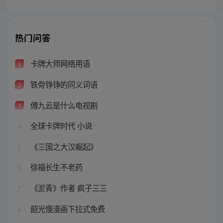
热门问答
卡牌大师网络用语
1
铁骨铮铮的同义词语
2
傅九云是什么电视剧
3
全球卡牌时代 小说
4
《三国之大汉崛起》
5
徐福长生不老药
6
《淤青》作者 疯子三三
7
韶光慢漫画下拉式免费
8