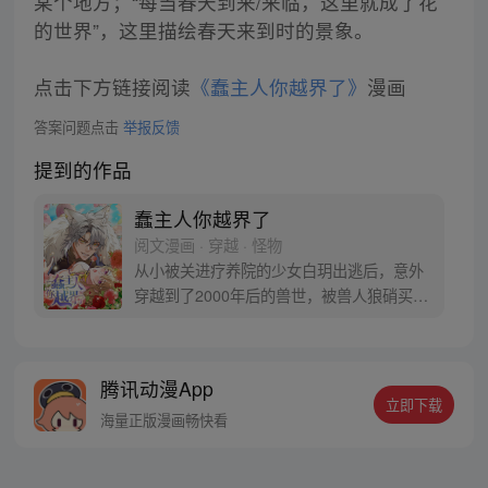
某个地方；“每当春天到来/来临，这里就成了花
的世界”，这里描绘春天来到时的景象。
点击下方链接阅读
《蠢主人你越界了》
漫画
答案问题点击
举报反馈
提到的作品
蠢主人你越界了
阅文漫画 · 穿越 · 怪物
从小被关进疗养院的少女白玥出逃后，意外
穿越到了2000年后的兽世，被兽人狼硝买回
家……。“这是被当成兽人的宠物了吗？虽然
这个“蠢主人”高大强壮帅气，对我呵护备
至，还找了一个“猛熊保姆”一起照顾我，
腾讯动漫App
有“铲屎官”的日子好像也不错。但是，他怎
立即下载
么对身为宠物的我酱酱酿酿……不可以！蠢
海量正版漫画畅快看
主人你越界了！”