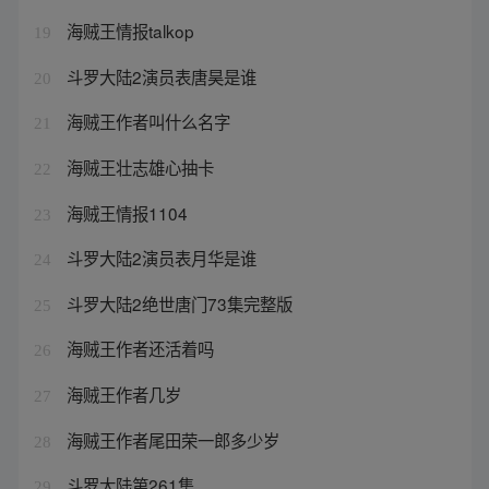
海贼王情报talkop
19
斗罗大陆2演员表唐昊是谁
20
海贼王作者叫什么名字
21
海贼王壮志雄心抽卡
22
海贼王情报1104
23
斗罗大陆2演员表月华是谁
24
斗罗大陆2绝世唐门73集完整版
25
海贼王作者还活着吗
26
海贼王作者几岁
27
海贼王作者尾田荣一郎多少岁
28
斗罗大陆第261集
29