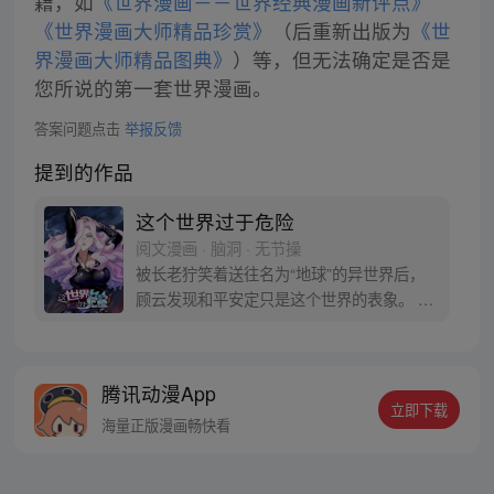
籍，如
《世界漫画－－世界经典漫画新评点》
《世界漫画大师精品珍赏》
（后重新出版为
《世
界漫画大师精品图典》
）等，但无法确定是否是
您所说的第一套世界漫画。
答案问题点击
举报反馈
提到的作品
这个世界过于危险
阅文漫画 · 脑洞 · 无节操
被长老狞笑着送往名为“地球”的异世界后，
顾云发现和平安定只是这个世界的表象。 恶
灵丛生、妖魔遍地，当一个个扭曲的恶灵出
现在他的面前之时，顾云终于找到了回家的
感觉。 于是，一个让无数恶灵提心吊胆，夜
腾讯动漫App
不能寐的都市传说诞生了 《这个世界过于危
立即下载
险》每周三、六双更，读者群：561675062
海量正版漫画畅快看