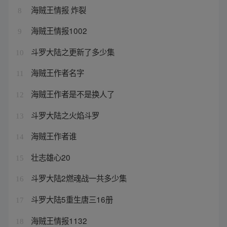
海贼王情报 炸裂
8
海贼王情报1002
9
斗罗大陆之更新了多少集
10
海贼王作者名字
11
海贼王作者是不是换人了
12
斗罗大陆之火焰斗罗
13
海贼王作者谁
14
壮志雄心20
15
斗罗大陆2燃魂战一共多少集
16
斗罗大陆5重生唐三16册
17
海贼王情报1132
18