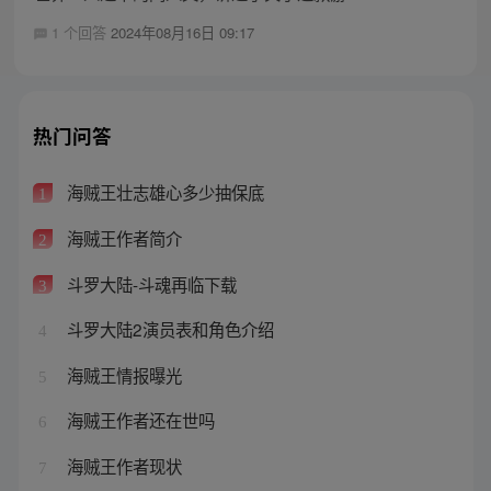
1 个回答
2024年08月16日 09:17
热门问答
海贼王壮志雄心多少抽保底
1
海贼王作者简介
2
斗罗大陆-斗魂再临下载
3
斗罗大陆2演员表和角色介绍
4
海贼王情报曝光
5
海贼王作者还在世吗
6
海贼王作者现状
7