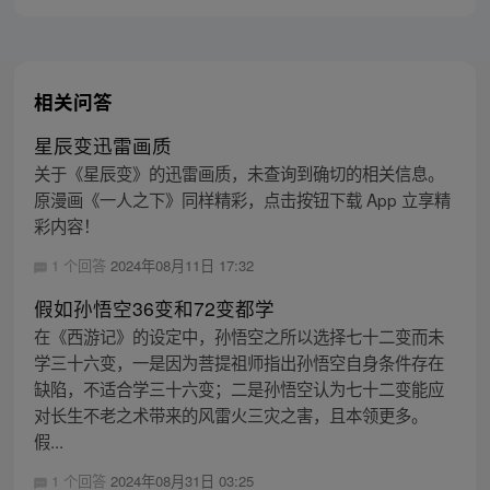
标的伟大的冒险旅程！
相关问答
星辰变迅雷画质
关于《星辰变》的迅雷画质，未查询到确切的相关信息。
原漫画《一人之下》同样精彩，点击按钮下载 App 立享精
彩内容！
1 个回答
2024年08月11日 17:32
假如孙悟空36变和72变都学
在《西游记》的设定中，孙悟空之所以选择七十二变而未
学三十六变，一是因为菩提祖师指出孙悟空自身条件存在
缺陷，不适合学三十六变；二是孙悟空认为七十二变能应
对长生不老之术带来的风雷火三灾之害，且本领更多。
假...
1 个回答
2024年08月31日 03:25