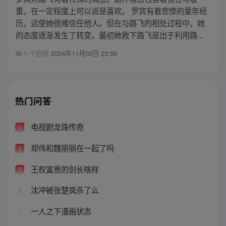
重，在一定程度上可以说是喜欢。 罗宾有着悲惨的童年经
历，这使她很难信任他人。但在与路飞的相处过程中，她
的态度逐渐发生了转变。最初她救下路飞是出于利用路...
1 个回答
2024年11月03日 23:56
热门问答
电视剧龙珠传奇
1
郑伟和魏丽丽在一起了吗
2
王权富贵的剑长啥样
3
沈冲被张楚岚杀了么
4
一人之下漫画状态
5