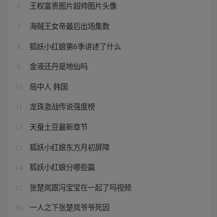
王权富贵图片超帅图片头像
6
海贼王女帝最后出场集数
7
狐妖小红娘第6季讲述了什么
8
金液还丹是地仙吗
9
局中人 韩国
10
龙珠激战传说强度榜
11
天蚕土豆最新章节
12
狐妖小红娘东方月初屏障
13
狐妖小红娘分哪些篇
14
张楚岚跟冯宝宝在一起了吗视频
15
一人之下张楚岚爷爷死因
16