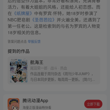
后的造型作为蓝本，非常好看和漂亮，充满青春
活力，有着大姐姐的风格，还能给人初恋感。而
在
《纸牌屋》
中有罗宾·怀特，她18岁时参演了
NBC肥皂剧
《圣芭芭拉》
并火遍全美，还遇到了
第一任老公。这是检索到的与名为罗宾的人物变
18岁相关的信息。
答案问题点击
举报反馈
提到的作品
航海王
尾田荣一郎 · 战斗 · 热血
作品连载于周刊杂志《周刊少年JUMP》，
与日本同步更新，每周周一更新。 [简介]有
一个梦想成为海盗的少年叫路飞，他因误
食“恶魔果实”而成为了橡皮人，在获得超人
能力的同时付出了一辈子无法游泳的代价。
腾讯动漫App
十年后，路飞为实现与因救他而断臂的杰克
立即下载
斯的约定而出海，开始了以成为海盗王为目
海量正版漫画畅快看