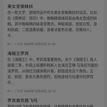
美女变蜘蛛妖
在一些文学、游戏作品中存在美女变蜘蛛妖的设定。比如
在《黑神话：悟空》中，蜘蛛精姐妹就是由美女变成的妖
精。其中蜘蛛精四妹身穿黑衣，神秘美丽，皮肤白皙，身
材妖娆；二姐温柔妩媚，身着淡紫色长裙，优雅动人；
大...
1 个回答
2024年10月05日 21:06
海贼王罗宾
在《海贼王》中，罗宾是重要角色。关于《海贼王》真人
剧第二季，外网上有爆料称新人女演员艾琳·马洛尼可能扮
演罗宾，从她社交媒体照片看，颜值适合这个角色，五
官、脸型、肤色与角色相符，但她身材与动漫中的罗宾
存...
1 个回答
2024年10月28日 22:15
罗宾喜欢路飞吗
罗宾对路飞有着特殊的情感，这种情感包含着信任与敬