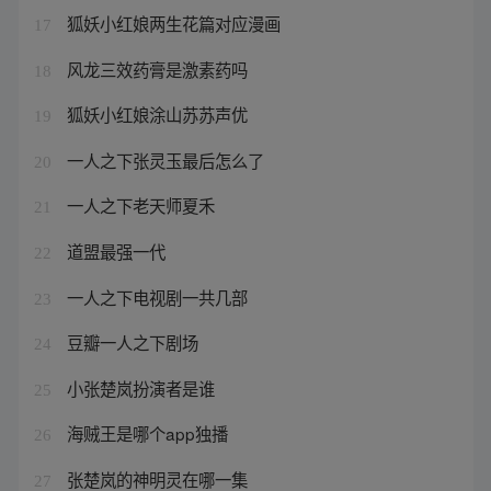
狐妖小红娘两生花篇对应漫画
17
风龙三效药膏是激素药吗
18
狐妖小红娘涂山苏苏声优
19
一人之下张灵玉最后怎么了
20
一人之下老天师夏禾
21
道盟最强一代
22
一人之下电视剧一共几部
23
豆瓣一人之下剧场
24
小张楚岚扮演者是谁
25
海贼王是哪个app独播
26
张楚岚的神明灵在哪一集
27