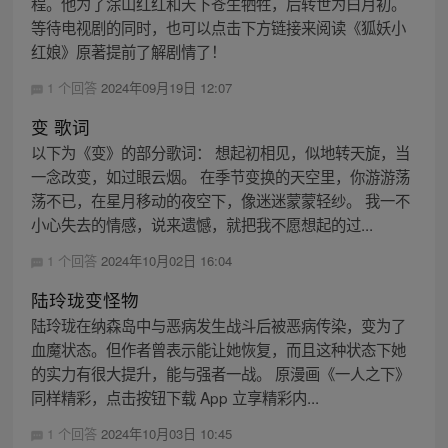
程。他为了涂山红红和天下苍生牺牲，后转世为白月初。
等待电视剧的同时，也可以点击下方链接来阅读《狐妖小
红娘》原著提前了解剧情了！
1 个回答
2024年09月19日 12:07
变 歌词
以下为《变》的部分歌词： 想起初相见，似地转天旋，当
一念改变，如过眼云烟。 在季节变换的天空里，你游游荡
荡不已，在星月移动的夜空下，像迷迷蒙蒙轻纱。 我一不
小心失去的情感，说来遗憾，就把我不愿想起的过...
1 个回答
2024年10月02日 16:04
陆玲珑变怪物
陆玲珑在纳森岛中与恶病发生战斗后被恶病传染，变为了
血魔状态。但作者曾表示能让她恢复，而且这种状态下她
的实力有很大提升，能与强者一战。 原漫画《一人之下》
同样精彩，点击按钮下载 App 立享精彩内...
1 个回答
2024年10月03日 10:45