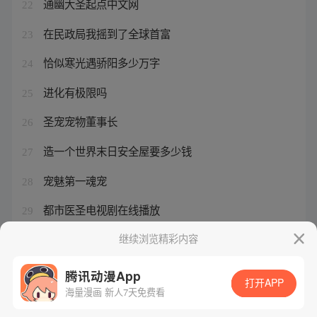
通幽大圣起点中文网
22
在民政局我摇到了全球首富
23
恰似寒光遇骄阳多少万字
24
进化有极限吗
25
圣宠宠物董事长
26
造一个世界末日安全屋要多少钱
27
宠魅第一魂宠
28
都市医圣电视剧在线播放
29
宠魅宠魅
继续浏览精彩内容
30
腾讯动漫App
打开APP
海量漫画 新人7天免费看
腾讯漫画
起点读书
QQ阅读