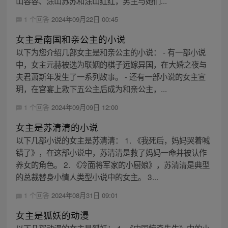
山容容、涂山苏苏和涂山红红，男主与她们...
1 个回答
2024年09月22日 00:45
女主是南国和亲公主的小说
以下为您介绍几部女主是和亲公主的小说： - 有一部小说
中，女主元赫被选为联姻的棋子远嫁异国，在大婚之夜与
夫君萧斯年发生了一系列故事。 - 还有一部小说的女主宣
玥，在宫宴上救下五公主后成为和亲公主，...
1 个回答
2024年09月09日 12:00
女主是苏清清的小说
以下几部小说的女主是苏清清： 1. 《我死后，妈妈哭着喊
错了》，在这部小说中，苏清清是救了妈妈一命并被认作
养女的角色。 2. 《冷面将军家的小厨娘》，苏清清是典型
的总裁替身小情人类型小说中的女主。 3...
1 个回答
2024年08月31日 09:01
女主是狐妖的动漫