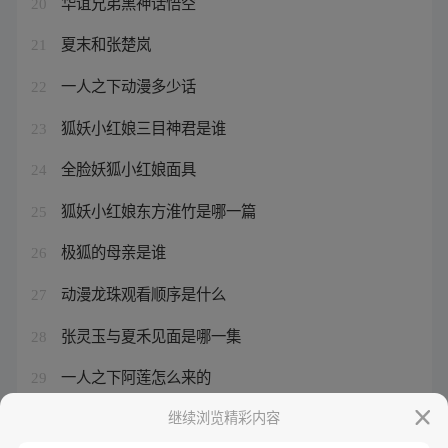
华谊兄弟黑神话悟空
20
夏末和张楚岚
21
一人之下动漫多少话
22
狐妖小红娘三目神君是谁
23
全脸妖狐小红娘面具
24
狐妖小红娘东方淮竹是哪一篇
25
极狐的母亲是谁
26
动漫龙珠观看顺序是什么
27
张灵玉与夏禾见面是哪一集
28
一人之下阿莲怎么来的
29
涂山苏苏和白月初在一起后
继续浏览精彩内容
30