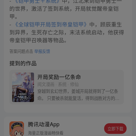
-
《铠甲勇士＋系统》
中，江北来到铠甲勇士一
的世界，激活了签到系统，开局就觉醒帝皇铠
甲。
-
《全球铠甲开局签到帝皇铠甲》
中，顾辰重生
到异界，生死存亡之际，末法系统启动，他获得
帝皇铠甲召唤器等物品。
答案问题点击
举报反馈
提到的作品
开局奖励一亿条命
阅文漫画 · 系统 · 修仙
穿越到玄幻世界，姜城开局就得到了一亿条
命。 只要被杀就能复活，得到战胜对方的随
机能力。从此，他期盼的事情就是被杀。
“系兄弟就来砍我！” “杀我！” 反派boss：小
小姜城，如此跳脚，如你所愿！ 【叮，宿主
腾讯动漫App
复活…】
立即下载
海量正版漫画畅快看