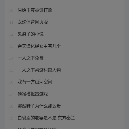
原始玉尊被谁打败
10
龙珠体育网页版
11
鬼疯子的小说
12
吞天造化经女主有几个
13
一人之下免费
14
一人之下碧游村篇人物
15
我有一方山河空间
16
猿猴模拟器游戏
17
娜然鞋子为什么那么贵
18
白裘恩的老婆是不是 东方秦兰
19