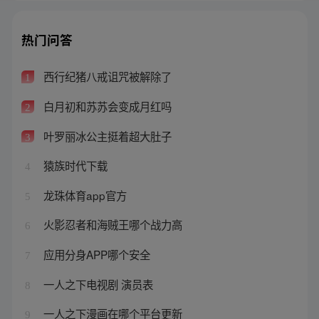
热门问答
西行纪猪八戒诅咒被解除了
1
白月初和苏苏会变成月红吗
2
叶罗丽冰公主挺着超大肚子
3
猿族时代下载
4
龙珠体育app官方
5
火影忍者和海贼王哪个战力高
6
应用分身APP哪个安全
7
一人之下电视剧 演员表
8
一人之下漫画在哪个平台更新
9