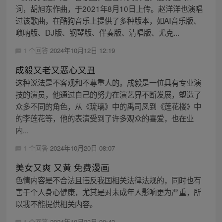
词，胡旭东作曲，于2021年8月10日上传。赵洋洋也演唱
过该歌曲，在酷狗音乐上提供了多种版本，如AI音乐版、
唢呐版、DJ版、钢琴版、伴奏版、清唱版、尤克...
1 个回答
2024年10月12日 12:19
成毅又老又恶心又丑
这种说法是不客观和不尊重人的。成毅是一位具有专业演
技的演员，他通过自己的努力在演艺界不断发展，塑造了
众多不同的角色，从《琉璃》中的禹司凤到《莲花楼》中
的李莲花等，他的表演受到了许多观众的喜爱，也在业
内...
1 个回答
2024年10月20日 08:07
美女又爽 又黄 免费漫画
色情内容是不合法且违反我国相关法律法规的，同时也有
害于个人身心健康，尤其是对未成年人影响更为严重，所
以我不能提供相关内容。
1 个回答
2024年10月23日 00:43