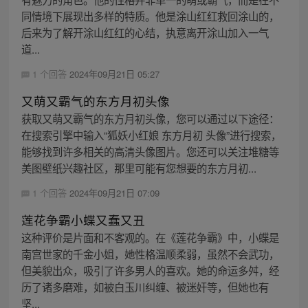
同情境下展现出多样的特质。他是涂山红红救回涂山的，
后来为了解开涂山红红的心结，执意离开涂山加入一气
道...
1 个回答
2024年09月21日 05:27
又萌又霸气的东方月初头像
获取又萌又霸气的东方月初头像，您可以通过以下途径：
在搜索引擎中输入“狐妖小红娘 东方月初 头像”进行搜索，
能够找到许多相关的高清头像图片。您还可以关注堆糖等
美图壁纸兴趣社区，那里可能有您想要的东方月初...
1 个回答
2024年09月21日 07:09
莲花争霸小蝶又蠢又丑
这种评价是片面和不客观的。在《莲花争霸》中，小蝶是
南宫世家的千金小姐，她性格温顺柔弱，虽然不会武功，
但美貌出众，吸引了许多男人的喜欢。她的命运多舛，经
历了诸多磨难，如被白玉川纠缠、被迷奸等，但她也有
坚...