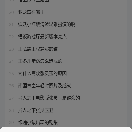
亚龙湾在哪里
20
狐妖小红娘清澄是谁扮演的啊
21
悟饭游戏厅最新版本亮点
22
王弘毅王权篇演的谁
23
王冬儿暗伤怎么造成的
24
为什么喜欢张灵玉的原因
25
南国毒皇年轻时照片及成就
26
异人之下电影版张灵玉是谁演的
27
异人之下张灵玉丑
28
银魂小猿出现的剧集
29