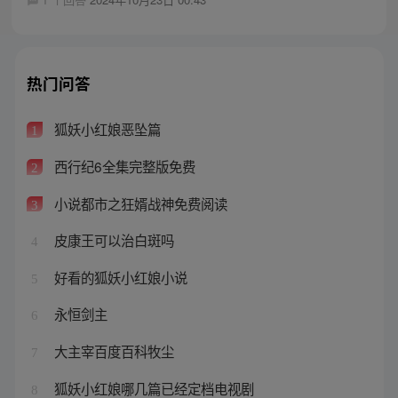
热门问答
狐妖小红娘恶坠篇
1
西行纪6全集完整版免费
2
小说都市之狂婿战神免费阅读
3
皮康王可以治白斑吗
4
好看的狐妖小红娘小说
5
永恒剑主
6
大主宰百度百科牧尘
7
狐妖小红娘哪几篇已经定档电视剧
8