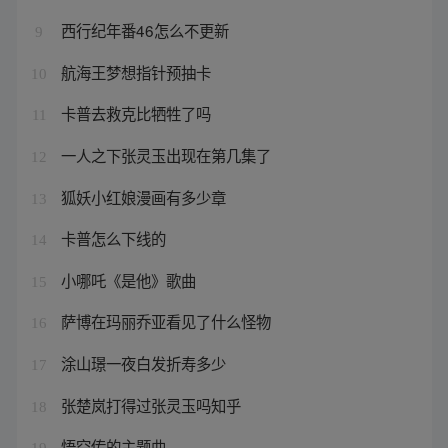
西行纪年番46怎么不更新
9
航海王梦想指针预抽卡
10
卡普去救克比牺牲了吗
11
一人之下张灵玉出现在第几集了
12
狐妖小红娘漫画有多少章
13
卡普怎么下线的
14
小哪吒《是他》歌曲
15
萨博在玛丽乔亚看见了什么怪物
16
涂山璟一夜白发折寿多少
17
张楚岚打得过张灵玉吗知乎
18
悟空传的主题曲
19