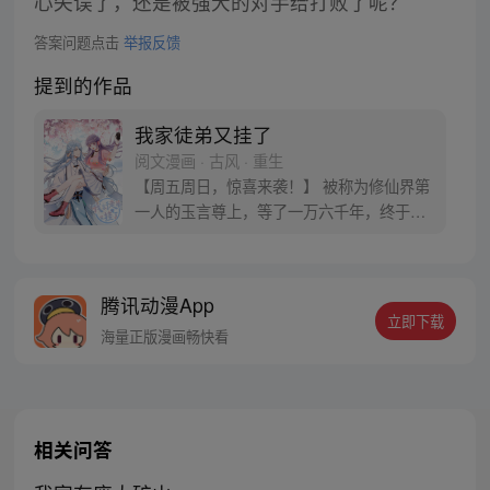
心失误了，还是被强大的对手给打败了呢？
答案问题点击
举报反馈
提到的作品
我家徒弟又挂了
阅文漫画 · 古风 · 重生
【周五周日，惊喜来袭！】 被称为修仙界第
一人的玉言尊上，等了一万六千年，终于收
到了一个徒弟，细心教导认真呵护，然
后……她挂了！ 于是他又收了一徒弟，细心
教导认真呵护，然后……她又挂了！于是他
腾讯动漫App
又又收了一个徒弟，接着……她还是挂了！
立即下载
玉言：…… 徒弟：…… 为什么每次重生，都
海量正版漫画畅快看
会被同一个人捡回去啊，摔！
相关问答