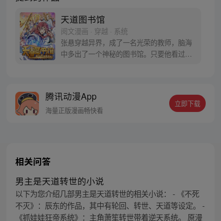
天道图书馆
阅文漫画 · 穿越 · 系统
张悬穿越异界，成了一名光荣的教师，脑海
中多出了一个神秘的图书馆。只要他看过的
东西，无论人还是物，都能自动形成书籍，
记录下对方各种各样的缺点，于是，他牛大
了！教学生、收徒弟，开堂授课，培育最强
腾讯动漫App
者，传授天下。这是一个师道传承，培养、
立即下载
指点世界最强者的牛逼拉风故事。
海量正版漫画畅快看
相关问答
男主是天道转世的小说
以下为您介绍几部男主是天道转世的相关小说： - 《不死
不灭》：辰东的作品，其中有轮回、转世、天道等设定。 -
《抓娃娃狂帝系统》：主角萧笙转世带着逆天系统。 原漫