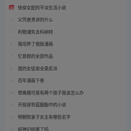
快穿女配的平淡生活小说
3
父凭崽贵讲的什么
4
利物浦失去科纳特
5
我培养了宿敌漫画
6
忆昔颜的全部作品
7
我的女徒弟全是反派
8
百年漫画下卷
9
想离婚可是有两个孩子我该怎么办
10
开局穿到蓝胭脂中的小说
11
明朝败家子女主有哪些名字
12
妖神记结尾了吗
13