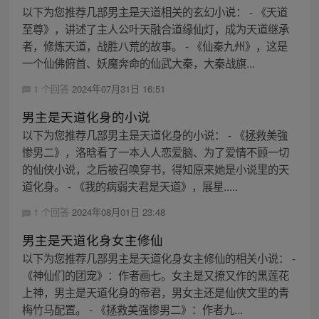
以下为您推荐几部男主是天道相关的玄幻小说： - 《天道
至尊》，讲述了主人公叶天融合道缘仙灯，成为天道继承
者，修炼天道，战胜八荒的故事。 - 《仙秦九州》，这是
一个仙佛俯首、妖魔奔命的仙武大秦，大秦战旗...
1 个回答
2024年07月31日 16:51
男主是天道化身的小说
以下为您推荐几部男主是天道化身的小说： - 《拯救美強
惨男二》，洛晗看了一本人人恋爱脑、为了爱情不顾一切
的仙侠小说，之后被召唤穿书，得知原来她是小说里的天
道化身。 - 《我的病弱夫君是天道》，展星.....
1 个回答
2024年08月01日 23:48
男主是天道化身女主修仙
以下为您推荐几部男主是天道化身女主修仙的相关小说： -
《神仙们的团宠》：作者画七。女主是又撩又作的黑莲花
上神，男主是天道化身的帝君，男女主还是仙侠文里的青
梅竹马配置。 - 《拯救美强惨男二》：作者九...