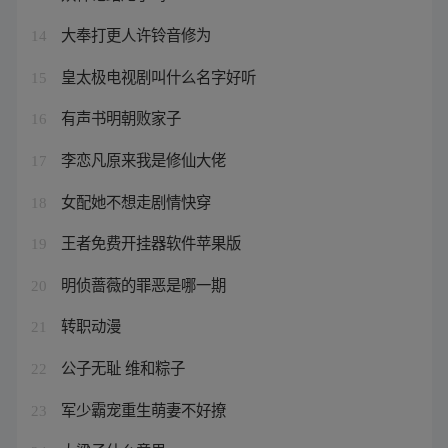
大奉打更人许铃音修为
14
皇太极电视剧叫什么名字好听
15
有声书明朝败家子
16
李恋凡原来我是修仙大佬
17
女配她不想走剧情快穿
18
王者免费开挂器软件苹果版
19
明侦蔷薇的罪恶是哪一期
20
转职动漫
21
公子无耻 维和粽子
22
军少霸宠重生萌妻不好撩
23