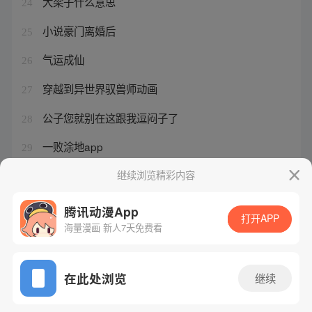
大梁子什么意思
24
小说豪门离婚后
25
气运成仙
26
穿越到异世界驭兽师动画
27
公子您就别在这跟我逗闷子了
28
一败涂地app
29
2025年元旦新诗朗诵
继续浏览精彩内容
30
腾讯动漫App
打开APP
海量漫画 新人7天免费看
腾讯漫画
起点读书
QQ阅读
网站备案/许可证号：粤B2-20090059-5
在此处浏览
继续
Copyright©1998 - 2026 Tencent. All Rights Reserved