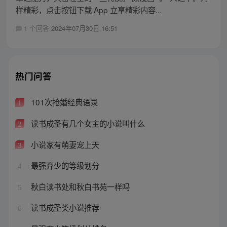
样精彩，点击按钮下载 App 立享精彩内容...
1 个回答
2024年07月30日 16:51
热门问答
101次抢婚经典语录
1
读书成圣有几个女主的小说叫什么
2
小说家有萌妻宠上天
3
最强弃少的等级划分
4
秋白读书处和秋白书苑一样吗
5
读书成圣类小说推荐
6