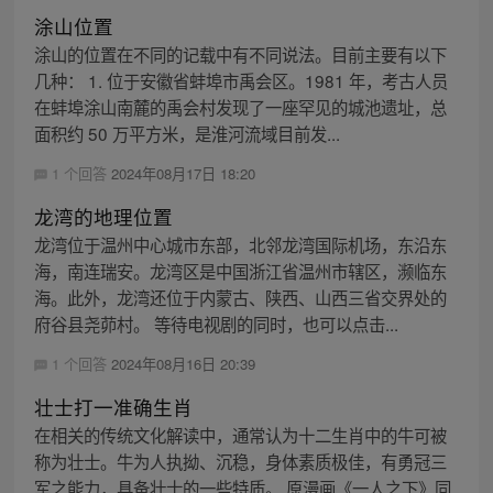
涂山位置
涂山的位置在不同的记载中有不同说法。目前主要有以下
几种： 1. 位于安徽省蚌埠市禹会区。1981 年，考古人员
在蚌埠涂山南麓的禹会村发现了一座罕见的城池遗址，总
面积约 50 万平方米，是淮河流域目前发...
1 个回答
2024年08月17日 18:20
龙湾的地理位置
龙湾位于温州中心城市东部，北邻龙湾国际机场，东沿东
海，南连瑞安。龙湾区是中国浙江省温州市辖区，濒临东
海。此外，龙湾还位于内蒙古、陕西、山西三省交界处的
府谷县尧茆村。 等待电视剧的同时，也可以点击...
1 个回答
2024年08月16日 20:39
壮士打一准确生肖
在相关的传统文化解读中，通常认为十二生肖中的牛可被
称为壮士。牛为人执拗、沉稳，身体素质极佳，有勇冠三
军之能力，具备壮士的一些特质。 原漫画《一人之下》同