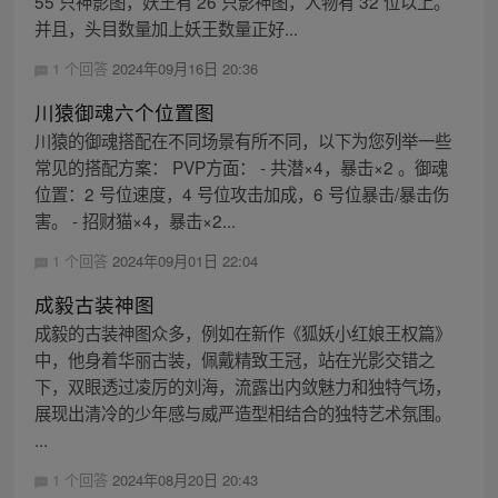
55 只神影图，妖王有 26 只影神图，人物有 32 位以上。
并且，头目数量加上妖王数量正好...
1 个回答
2024年09月16日 20:36
川猿御魂六个位置图
川猿的御魂搭配在不同场景有所不同，以下为您列举一些
常见的搭配方案： PVP方面： - 共潜×4，暴击×2 。御魂
位置：2 号位速度，4 号位攻击加成，6 号位暴击/暴击伤
害。 - 招财猫×4，暴击×2...
1 个回答
2024年09月01日 22:04
成毅古装神图
成毅的古装神图众多，例如在新作《狐妖小红娘王权篇》
中，他身着华丽古装，佩戴精致王冠，站在光影交错之
下，双眼透过凌厉的刘海，流露出内敛魅力和独特气场，
展现出清冷的少年感与威严造型相结合的独特艺术氛围。
...
1 个回答
2024年08月20日 20:43