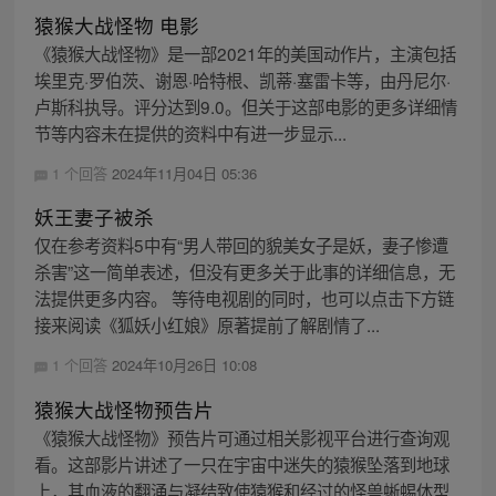
猿猴大战怪物 电影
《猿猴大战怪物》是一部2021年的美国动作片，主演包括
埃里克·罗伯茨、谢恩·哈特根、凯蒂·塞雷卡等，由丹尼尔·
卢斯科执导。评分达到9.0。但关于这部电影的更多详细情
节等内容未在提供的资料中有进一步显示...
1 个回答
2024年11月04日 05:36
妖王妻子被杀
仅在参考资料5中有“男人带回的貌美女子是妖，妻子惨遭
杀害”这一简单表述，但没有更多关于此事的详细信息，无
法提供更多内容。 等待电视剧的同时，也可以点击下方链
接来阅读《狐妖小红娘》原著提前了解剧情了...
1 个回答
2024年10月26日 10:08
猿猴大战怪物预告片
《猿猴大战怪物》预告片可通过相关影视平台进行查询观
看。这部影片讲述了一只在宇宙中迷失的猿猴坠落到地球
上，其血液的翻涌与凝结致使猿猴和经过的怪兽蜥蜴体型