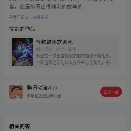
当，还是能写出很精彩的故事的！
答案问题点击
举报反馈
提到的作品
怪物被杀就会死
阅文漫画 · 灵异 · 战斗
苏昼在一次出国探秘之旅中遭遇邪教组织，
生死边缘之际与伟大存在签订了契约，于新
时代超凡觉醒。在这个充斥着怪物、邪魔和
伟大存在的世界中快意恩仇。他不会退缩恐
惧更不会迷惘困惑。苏昼，只是恶的敌人
腾讯动漫App
——“杀光这世间的恶，直至无人敢称恶！”
立即下载
正如同那句人尽皆知的废话“人被杀，就会
海量正版漫画畅快看
死”一样 “怪物被杀，就会死。”
相关问答