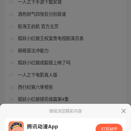
一人之下手游下载安装
21
酒色财气四张狂分别是谁
22
航海王启航 官方主页
23
狐妖小红娘王权富贵电视剧演员表
24
祸根苗沈冲能力
25
狐妖小红娘成毅版上映了吗
26
一人之下电影真人版
27
西行纪第六季预告
28
狐妖小红娘镜花缘篇第4集
29
柳妍妍一人之下
继续浏览精彩内容
30
腾讯动漫App
打开APP