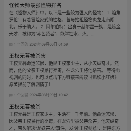
怪物大师最强怪物排名
在《怪物大师》中，以下是一些较为强大的怪物： 1. 焰角
罗伦：有着冒险家式的性格，曾与始祖怪物炎龙走南闯
北，乐于助人。 2. 阿尔伯特：出身于赫尔墨一族，是炼金
天才，被称为“赤色贤者”，能掌控水、火、...
1 个回答
2024年09月06日 01:59
王权无暮被杀害
王权无暮命运悲惨，他是王权家少主，从小天纵奇才。然
而，他的父亲王权景行歹毒，在龙穴里将他杀害。 等待电
视剧的同时，也可以点击下方链接来阅读《狐妖小红娘》
原著提前了解剧情了！
1 个回答
2024年08月29日 10:42
王权无暮被杀
王权无暮是王权家少主，生活在一千年前。他命运悲惨，
因父亲王权景行的歹毒，在龙穴里被父亲杀害。他天纵奇
才，带头解决“龙妖害人”事件，发明“王权剑意”，是除东方