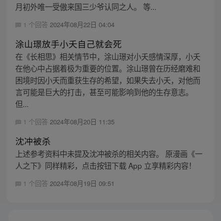
月初外唯一受傲来国三少爷认同之人。 等...
1 个回答
2024年08月22日 04:04
涂山璟放手小夭自己就会死
在《长相思》相关情节中，涂山璟对小夭感情深厚，小夭
在他心中占据着极为重要的位置。涂山璟曾在历经磨难和
困境时因小夭而重获生存的希望，如果失去小夭，对他而
言可能是巨大的打击，甚至可能影响到他的生存意志。
但...
1 个回答
2024年08月20日 11:35
沈冲被杀
上述参考资料中未提及沈冲被杀的相关内容。 原漫画《一
人之下》同样精彩，点击按钮下载 App 立享精彩内容！
1 个回答
2024年08月19日 09:51