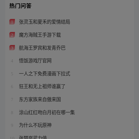
热门问答
张灵玉和夏禾的爱情结局
1
魔方海贼王手游下载
2
航海王罗宾和发青乔巴
3
悟饭游戏厅官网
4
一人之下免费漫画下拉式
5
狂王和无上祖师谁赢了
6
东方家族来自傲来国
7
涂山红红吻白月初在哪一集
8
为什么不玩原神
9
张楚岚武力值
10