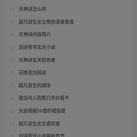
天神诀怎么样
14
超凡双生女主角扮演者是谁
15
天神诀内容简介
16
剑逆苍穹玄天小说
17
天神诀玄天机地者
18
召唤圣剑阅读
19
超凡双生的顺序
20
我当鸟人的那几年好看不
21
天启预报59章的戒指是
22
超凡双生女主喜欢谁
23
剑逆苍穹小说最新章节
24