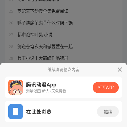
宦妃天下动漫全集免费阅读
25
鸭子烧魔芋魔芋什么时候下锅
26
都市战神叶昊 小说
27
剑逆苍穹玄天和傲萱萱在一起
28
兵王小说十大巅峰作品狼群
29
最强兵王完整版免费阅读
继续浏览精彩内容
30
腾讯动漫App
打开APP
海量漫画 新人7天免费看
腾讯漫画
起点读书
QQ阅读
网站备案/许可证号：粤B2-20090059-5
在此处浏览
继续
Copyright©1998 - 2026 Tencent. All Rights Reserved