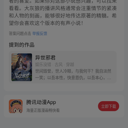
者的喜爱。如果你对这部小说感兴趣，可以找来
看看。大灰狼的播讲风格通常会注重情节的紧凑
和人物的刻画，能够很好地传达原著的精髓。希
望你会喜欢这个版本的有声小说！
答案问题点击
举报反馈
提到的作品
异世邪君
娱乐没错 · 古风 · 穿越
世间毁誉，世人冷眼，与我何干？我自淡然
一笑；以吾本性，快意恩仇，以吾本心，遨
游世间，我命由我不由天！ 一代牛人穿越异
界，看其如何踏上异世巅峰，成为一代邪
君！
腾讯动漫App
立即下载
海量正版漫画畅快看