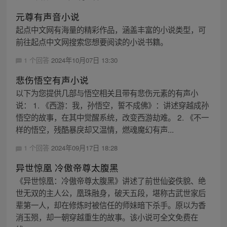
元尊有声音小说
起点中文网有海量的精彩作品，涵盖丰富的小说类型，可
前往起点中文网搜索您想要阅读的小说书籍。
1 个回答
2024年10月07日 13:30
悲伤悟空有声小说
以下为您提供几部与悟空相关且带有悲伤元素的有声小
说： 1. 《西游：我，孙悟空，誓不成佛》：讲述穿越成孙
悟空的故事，在其中觉醒系统，改变西游劫难。 2. 《不一
样的悟空，残酷暴戾却又温情，燃魂魔幻有声...
1 个回答
2024年09月17日 18:28
异世惊凰 冷傲帝尊太腹黑
《异世惊凰：冷傲帝尊太腹黑》讲述了前世仙姿佚貌、绝
世无双的主人公，凰珠融身，破天五段，堪称古武世家后
辈第一人，却在修炼时被信任的师妹暗下杀手。原以为香
消玉殒，却一朝穿越重生的故事。该小说可全文免费在