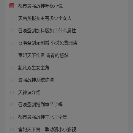
都市最强战神叶枫小说
3
天启预报女主有多少个女人
4
召唤圣剑加料版加了什么属性
5
召唤圣剑无删减 小说免费阅读
6
宦妃天下作者 青青的悠然
7
超凡双生女主角
8
最强战神系统陈浩
9
天神诀介绍
10
召唤圣剑推到章节了吗
11
都市最强战神宁北王全集
12
宦妃天下第二季动漫小小影视
13