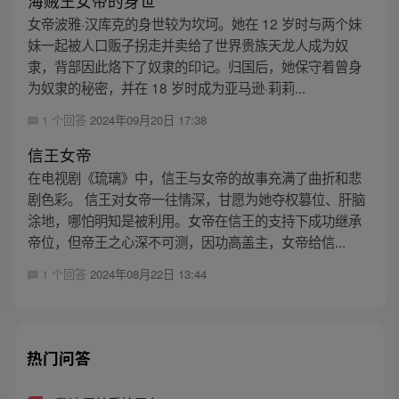
海贼王女帝的身世
女帝波雅·汉库克的身世较为坎坷。她在 12 岁时与两个妹
妹一起被人口贩子拐走并卖给了世界贵族天龙人成为奴
隶，背部因此烙下了奴隶的印记。归国后，她保守着曾身
为奴隶的秘密，并在 18 岁时成为亚马逊·莉莉...
1 个回答
2024年09月20日 17:38
信王女帝
在电视剧《琉璃》中，信王与女帝的故事充满了曲折和悲
剧色彩。 信王对女帝一往情深，甘愿为她夺权篡位、肝脑
涂地，哪怕明知是被利用。女帝在信王的支持下成功继承
帝位，但帝王之心深不可测，因功高盖主，女帝给信...
1 个回答
2024年08月22日 13:44
热门问答