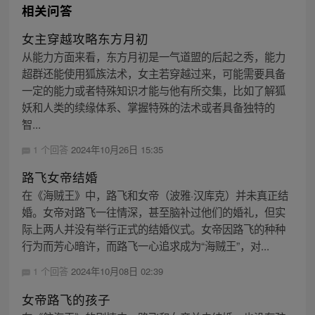
相关问答
女主穿越攻略东方月初
从能力方面来看，东方月初是一气道盟的后起之秀，能力
超群还能使用狐族法术，女主若穿越过来，可能需要具备
一定的能力或者特殊知识才能与他有所交集，比如了解狐
妖和人类的续缘体系、掌握特殊的法术或者具备独特的
智...
1 个回答
2024年10月26日 15:35
路飞女帝结婚
在《海贼王》中，路飞和女帝（波雅·汉库克）并未真正结
婚。女帝对路飞一往情深，甚至脑补过他们的婚礼，但实
际上两人并没有举行正式的结婚仪式。女帝因路飞的种种
行为而芳心暗许，而路飞一心追求成为“海贼王”，对...
1 个回答
2024年10月08日 02:39
女帝路飞的孩子