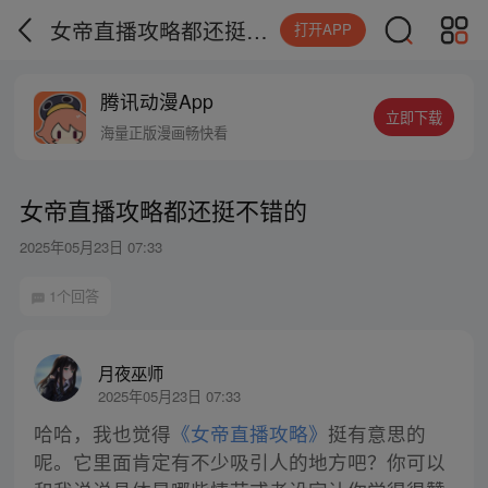
女帝直播攻略都还挺不错的
打开APP
腾讯动漫App
立即下载
海量正版漫画畅快看
女帝直播攻略都还挺不错的
2025年05月23日 07:33
1个回答
月夜巫师
2025年05月23日 07:33
哈哈，我也觉得
《女帝直播攻略》
挺有意思的
呢。它里面肯定有不少吸引人的地方吧？你可以