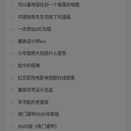
可以看地球任何一个角落的地图
12
中国惊奇先生完结了吗漫画
13
一念修仙2红包版
14
魔兽设计师lon
15
小早我啊大结局什么意思
16
如今的程琳
17
红豆影院电影电视剧在线观看
18
魔兽世界设计总监
19
宋书航的老婆是
20
奇门遁甲2020年新版
21
2020版《奇门遁甲》
22