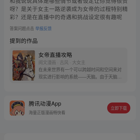
和我说说具体是哪些情节或者设定让你觉得很赞
呀？是关于女主一路逆袭成为女帝的过程特别精
彩？还是在直播中的奇遇和挑战设定很有趣呢
答案问题点击
举报反馈
提到的作品
女帝直播攻略
阅文漫画 · 古风 · 大女主
在未来世界有一个可以跨越时间和空间来对
现实进行影响的系统——天脑。由于天脑的
干预联邦上将姜芃姬魂穿位面，在一个封建
社会里运用直播系统重用各行各业的人才，
也在直播间与来自现代的吃瓜群众们探讨治
腾讯动漫App
地的发展，战争策略。一个联邦上将在古代
立即下载
的诸侯争霸中脱颖而出，登上皇位。其中穿
海量正版漫画畅快看
插了主角和系统之间的博弈，用自己的