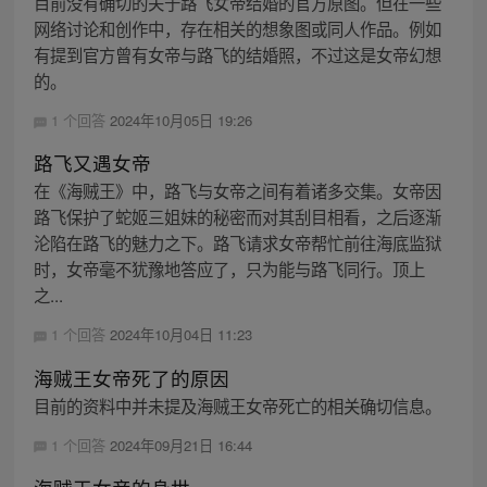
目前没有确切的关于路飞女帝结婚的官方原图。但在一些
网络讨论和创作中，存在相关的想象图或同人作品。例如
有提到官方曾有女帝与路飞的结婚照，不过这是女帝幻想
的。
1 个回答
2024年10月05日 19:26
路飞又遇女帝
在《海贼王》中，路飞与女帝之间有着诸多交集。女帝因
路飞保护了蛇姬三姐妹的秘密而对其刮目相看，之后逐渐
沦陷在路飞的魅力之下。路飞请求女帝帮忙前往海底监狱
时，女帝毫不犹豫地答应了，只为能与路飞同行。顶上
之...
1 个回答
2024年10月04日 11:23
海贼王女帝死了的原因
目前的资料中并未提及海贼王女帝死亡的相关确切信息。
1 个回答
2024年09月21日 16:44