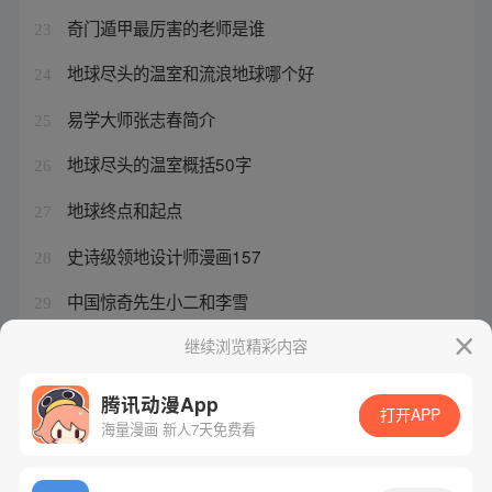
奇门遁甲最厉害的老师是谁
23
地球尽头的温室和流浪地球哪个好
24
易学大师张志春简介
25
地球尽头的温室概括50字
26
地球终点和起点
27
史诗级领地设计师漫画157
28
中国惊奇先生小二和李雪
29
在办公室可以睡觉吗
继续浏览精彩内容
30
腾讯动漫App
打开APP
海量漫画 新人7天免费看
腾讯漫画
起点读书
QQ阅读