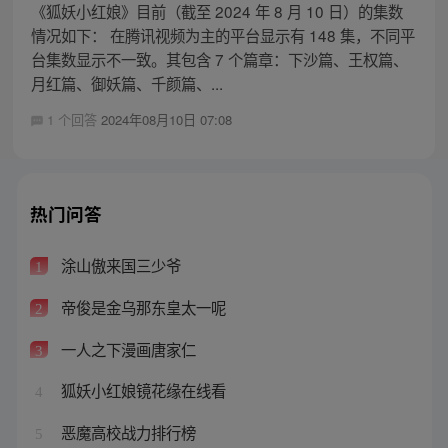
《狐妖小红娘》目前（截至 2024 年 8 月 10 日）的集数
情况如下： 在腾讯视频为主的平台显示有 148 集，不同平
台集数显示不一致。其包含 7 个篇章：下沙篇、王权篇、
月红篇、御妖篇、千颜篇、...
1 个回答
2024年08月10日 07:08
热门问答
涂山傲来国三少爷
1
帝俊是金乌那东皇太一呢
2
一人之下漫画唐家仁
3
狐妖小红娘镜花缘在线看
4
恶魔高校战力排行榜
5