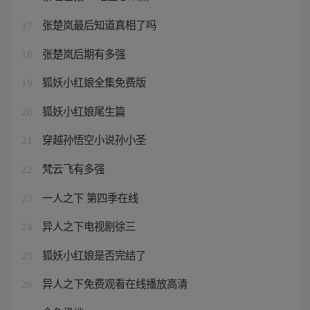
张楚岚最后知道真相了吗
17
张楚岚后期有多强
18
狐妖小红娘全集免费版
19
狐妖小红娘尾生篇
20
穿越孙悟空小说孙小圣
21
梵云飞有多强
22
一人之下 第四季在线
23
异人之下电视剧徐三
24
狐妖小红娘是否完结了
25
异人之下免费观看在线播放高清
26