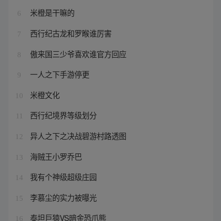
米橙是干嘛的
6
西行纪古龙和罗睺谁厉害
7
傲来国三少爷喜欢谁官方回应
8
一人之下手游停更
9
米橙文化
10
西行纪境界等级划分
11
异人之下之决战碧游村路透图
12
海贼王小罗乔巴
13
我有个神级超级庄园
14
李慕尘的实力被曝光
15
泰坦巨猿VS暗金恐爪熊
16