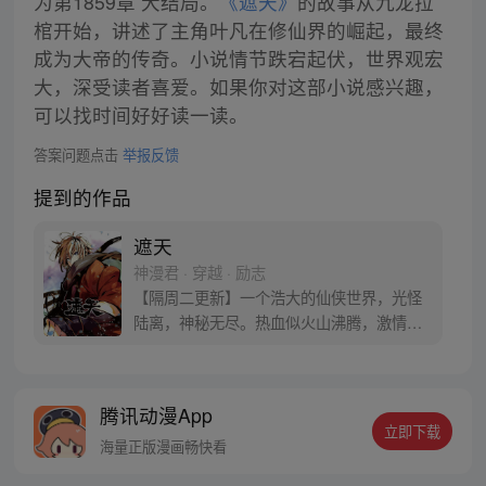
为第1859章 大结局。
《遮天》
的故事从九龙拉
棺开始，讲述了主角叶凡在修仙界的崛起，最终
成为大帝的传奇。小说情节跌宕起伏，世界观宏
大，深受读者喜爱。如果你对这部小说感兴趣，
可以找时间好好读一读。
答案问题点击
举报反馈
提到的作品
遮天
神漫君 · 穿越 · 励志
【隔周二更新】一个浩大的仙侠世界，光怪
陆离，神秘无尽。热血似火山沸腾，激情若
瀚海汹涌，欲望如深渊无止境。 登天路，踏
歌行，弹指遮天。
腾讯动漫App
立即下载
海量正版漫画畅快看