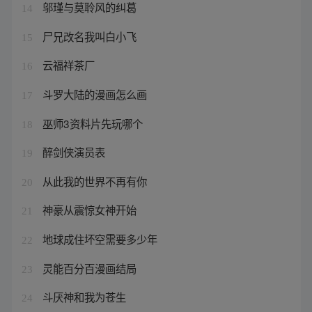
邬瑾与莫聆风的纠葛
14
尸兄改名我叫白小飞
15
云福祥茶厂
16
斗罗大陆的漫画怎么画
17
巫师3资料片先玩哪个
18
醉剑侠演员表
19
从此我的世界不再有你
20
神豪从震惊女神开始
21
地球成住坏空需要多少年
22
灵能百分百漫画结局
23
斗厌神和我为苍生
24