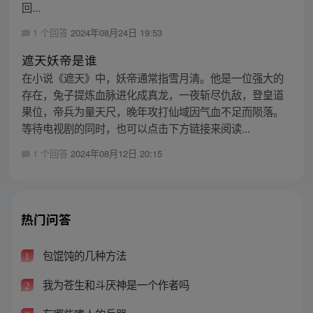
回...
1 个回答
2024年08月24日 19:53
遮天妖帝是谁
在小说《遮天》中，妖帝通常指雪月清。他是一位强大的
存在，兔子提炼血脉进化成真龙，一夜斩尽仇敌，登皇道
果位，帝兵为量天尺，晚年攻打仙域因气血不足而陨落。
等待电视剧的同时，也可以点击下方链接来阅读...
1 个回答
2024年08月12日 20:15
热门问答
包馄饨的几种方法
1
我为苍生和斗厌神是一个作者吗
2