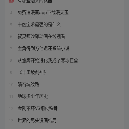
有哪些嗜人的兵器
3
免费追漫画app下载漫天玉
4
十凶宝术最强的是什么
5
驭灵师沙雕动画在线观看
6
主角得到万倍返还系统小说
7
从雏鹰开始进化我成了寒冰巨兽
8
《十里坡剑神》
9
陨石坑纹路
10
地球多少年历史
11
金刚不坏VS铜皮铁骨
12
世界的尽头漫画结局
13