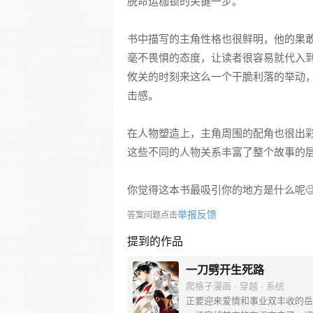
脱命运枷锁的关键一步。
书中描写的主角性格也很鲜明，他的果
毫不畏惧的态度，让读者很容易就代入
攸关的时刻来这么一个干脆利落的举动
击感。
在人物塑造上，主角周围的配角也很出
这些不同的人物关系丰富了整个故事的
你觉得这本书最吸引你的地方是什么呢
举报反馈
答案问题点击
提到的作品
一刀劈开生死路
爬格子漫画 · 穿越 · 系统
正要迎来爱情和事业双丰收的岳