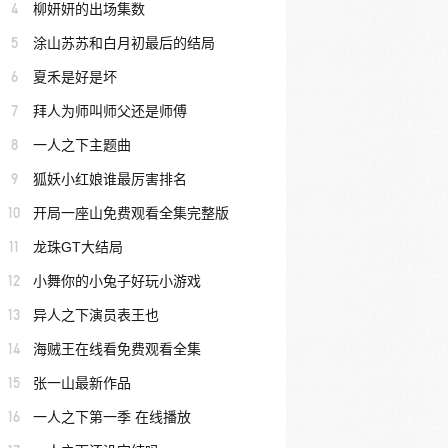
4
柳妍妍的出场集数
5
涂山苏苏和白月初最后的结局
6
夏禾是好是坏
7
拜人为师叫师父还是师傅
8
一人之下主题曲
9
狐妖小红娘谁最厉害排名
10
开局一座山免费观看全集完整版
11
龙珠GT大结局
12
小舞你的小兔子好玩小游戏
13
异人之下演员表王也
14
海贼王在线看免费观看全集
15
张一山最新作品
16
一人之下第一季 在线播放