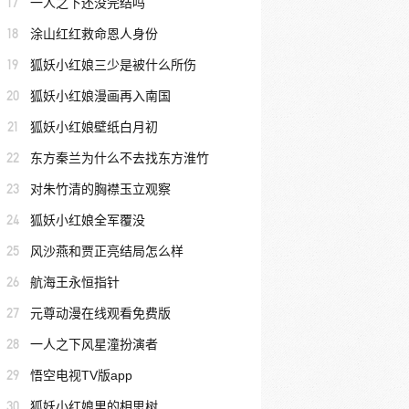
17
一人之下还没完结吗
18
涂山红红救命恩人身份
19
狐妖小红娘三少是被什么所伤
20
狐妖小红娘漫画再入南国
21
狐妖小红娘壁纸白月初
22
东方秦兰为什么不去找东方淮竹
23
对朱竹清的胸襟玉立观察
24
狐妖小红娘全军覆没
25
风沙燕和贾正亮结局怎么样
26
航海王永恒指针
27
元尊动漫在线观看免费版
28
一人之下风星潼扮演者
29
悟空电视TV版app
30
狐妖小红娘里的相思树