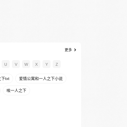
更多
U
V
W
X
Y
Z
txt
爱情公寓和一人之下小说
唉一人之下