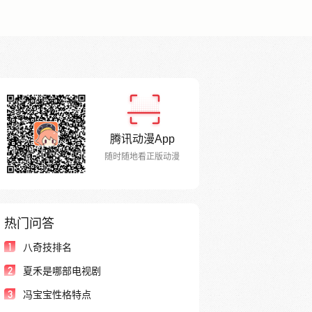
腾讯动漫App
随时随地看正版动漫
热门问答
1
八奇技排名
2
夏禾是哪部电视剧
3
冯宝宝性格特点