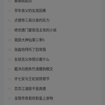
慕南枝起点
14
早年丧父的女孩因果
15
贞德帝三具分身的实力
16
绝世唐门霍雨浩主攻的小说
17
我是大神仙第三季5
18
张淼怡拜托了别宠我
19
女孩克父命预示着什么
20
戴沐白抱朱竹清撒狗粮文
21
许七安与王妃双修章节
22
恋恋江湖是不是真傻
23
龙珠传奇易欢和皇上亲吻
24