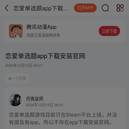
恋爱单选题app下载安装官网
打开APP
腾讯动漫App
立即下载
海量正版漫画畅快看
恋爱单选题app下载安装官网
2024年12月15日 09:01
1个回答
月夜巫师
2024年12月15日 09:01
恋爱单选题游戏目前只在Steam平台上线，并没
有提及有app，所以不存在app下载安装官网。