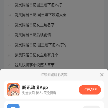
剑灵同居日记国王陛下怎么打
23
剑灵同居日记 国王陛下攻略大全
24
剑灵同居日记女主角名字
25
剑灵同居日记后续剧情
26
剑灵同居日记 国王陛下怎么打的
27
剑灵同居日记女主角有几个
28
我儿快拼爹小说感人章节
29
我儿快拼爹的别名
继续浏览精彩内容
30
腾讯动漫App
打开APP
海量漫画 新人7天免费看
腾讯漫画
起点读书
QQ阅读