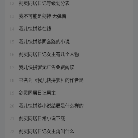
剑灵同居日记等级划分表
12
我不可能是剑神 无弹窗
13
我儿快拼爹在线
14
我儿快拼爹同套路的小说
15
剑灵同居日记女主有几个人物
16
我儿快拼爹无广告免费阅读
17
书名为《我儿快拼爹》的作者是
18
剑灵同居日记男主
19
我儿快拼爹小说结局是什么样的
20
剑灵同居日常小说下载
21
剑灵同居日记女主角叫什么
22