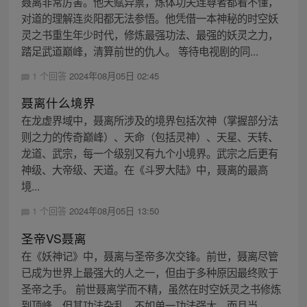
聂离非常厉害。他天赋异禀，炼体功夫连尊者都看不懂，
对道的理解连炎阳都无法参悟。他凭借一本神秘的时空妖
灵之书重生年少时代，修炼最强功法、最强的妖灵之力，
踏足武道巅峰，清算前世的仇人。 等待电视剧的同...
1 个回答
2024年08月05日 02:45
聂离什么境界
在龙虚界域中，聂离所涉及的境界包括次神（掌握部分法
则之力的传奇巅峰）、天命（包括灵神）、天星、天转、
龙道、武宗，每一个级别又有九个小境界。武宗之后更有
神级、大帝级、天道。在《斗罗大陆》中，聂离的最高
境...
1 个回答
2024年08月05日 13:50
圣帝VS聂离
在《妖神记》中，聂离与圣帝多次交锋。前世，聂离尽管
已成为世界上最强大的人之一，但由于多种原因最终败于
圣帝之手。 前世聂离学而不精，虽然在时空妖灵之书修炼
到顶峰，但其功法杂乱，不如单一功法强大。而且当...