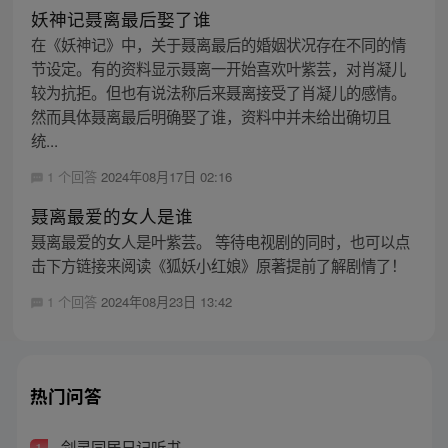
妖神记聂离最后娶了谁
在《妖神记》中，关于聂离最后的婚姻状况存在不同的情
节设定。有的资料显示聂离一开始喜欢叶紫芸，对肖凝儿
较为抗拒。但也有说法称后来聂离接受了肖凝儿的感情。
然而具体聂离最后明确娶了谁，资料中并未给出确切且
统...
1 个回答
2024年08月17日 02:16
聂离最爱的女人是谁
聂离最爱的女人是叶紫芸。 等待电视剧的同时，也可以点
击下方链接来阅读《狐妖小红娘》原著提前了解剧情了！
1 个回答
2024年08月23日 13:42
热门问答
剑灵同居日记听书