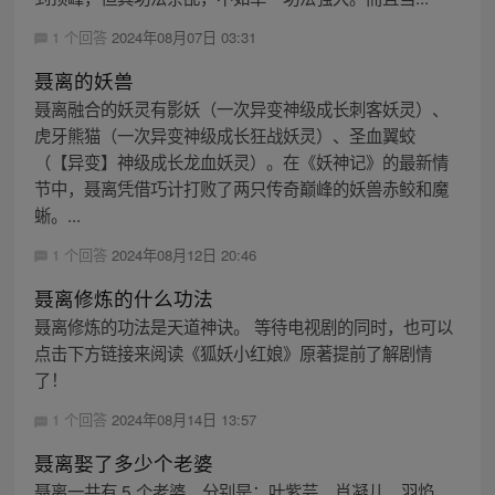
1 个回答
2024年08月07日 03:31
聂离的妖兽
聂离融合的妖灵有影妖（一次异变神级成长刺客妖灵）、
虎牙熊猫（一次异变神级成长狂战妖灵）、圣血翼蛟
（【异变】神级成长龙血妖灵）。在《妖神记》的最新情
节中，聂离凭借巧计打败了两只传奇巅峰的妖兽赤鲛和魔
蜥。...
1 个回答
2024年08月12日 20:46
聂离修炼的什么功法
聂离修炼的功法是天道神诀。 等待电视剧的同时，也可以
点击下方链接来阅读《狐妖小红娘》原著提前了解剧情
了！
1 个回答
2024年08月14日 13:57
聂离娶了多少个老婆
聂离一共有 5 个老婆，分别是：叶紫芸、肖凝儿、羽焰、