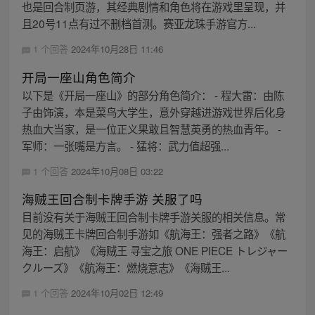
也是回合制页游，其经典剧情和角色将在游戏里呈现，并
且20号11点有过不删档首测。赛亚龙珠手游官方...
1 个回答
2024年10月28日 11:46
开局一座山角色简介
以下是《开局一座山》的部分角色简介： - 程大雷：由陈
子由饰演，本是菜鸟大学生，意外穿越进游戏世界后化身
热血大当家，是一位正义果敢且智慧英勇的热血青年。 -
军师：一张嘴是方言。 - 猛将：武力值超强...
1 个回答
2024年10月08日 03:22
海贼王回合制卡牌手游 关服了吗
目前没有关于海贼王回合制卡牌手游关服的相关信息。常
见的海贼王卡牌回合制手游如《航海王：强者之路》《航
海王：启航》《海贼王 寻宝之旅 ONE PIECE トレジャー
クルーズ》《航海王：燃烧意志》《海贼王...
1 个回答
2024年10月02日 12:49