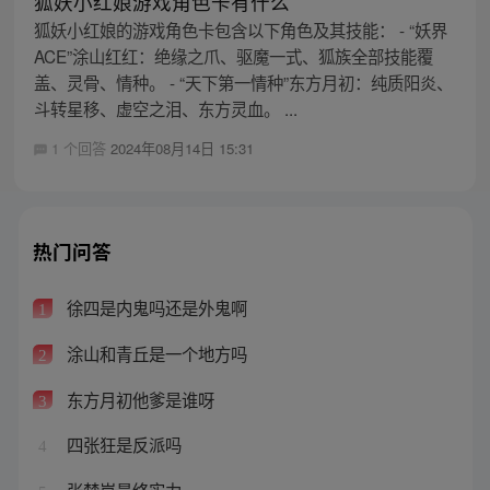
狐妖小红娘游戏角色卡有什么
狐妖小红娘的游戏角色卡包含以下角色及其技能： - “妖界
ACE”涂山红红：绝缘之爪、驱魔一式、狐族全部技能覆
盖、灵骨、情种。 - “天下第一情种”东方月初：纯质阳炎、
斗转星移、虚空之泪、东方灵血。 ...
1 个回答
2024年08月14日 15:31
热门问答
徐四是内鬼吗还是外鬼啊
1
涂山和青丘是一个地方吗
2
东方月初他爹是谁呀
3
四张狂是反派吗
4
张楚岚最终实力