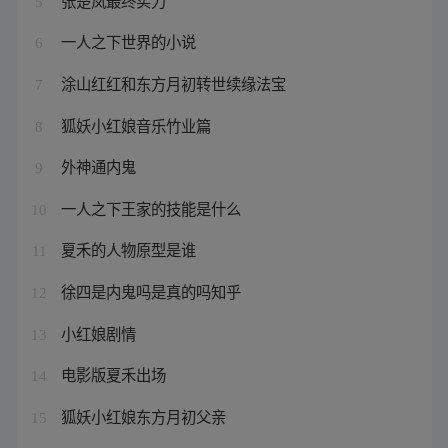
5
一人之下世界的小说
6
涂山红红和东方月初转世续缘法宝
7
狐妖小红娘音乐竹业篇
8
外神通内鬼
9
一人之下王家的技能是什么
10
夏禾的人物原型是谁
11
徐四是内鬼吗是真的吗知乎
12
小红娘剧情
13
电影版夏禾出场
14
狐妖小红娘东方月初父亲
15