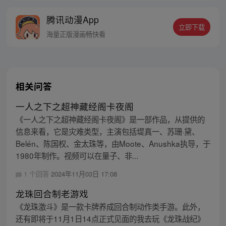
界！作为“制卡师”，陆鸣陷入了沉思。 如果
腾讯动漫App
制卡技术和写程序的方法一样......那岂不是
立即下载
一张卡牌，可以封装无限的世界？！
海量正版漫画畅快看
相关问答
一人之下之超神藏经阁卡夜阁
《一人之下之超神藏经阁卡夜阁》是一部作品，从提供的
信息来看，它是灾难类型，主演包括堤真一、苏珊·黛、
Belén、陈国权、金太珠等，由Moote、Anushka执导，于
1980年制作。视频可以在量子、非...
1 个回答
2024年11月03日 17:08
龙珠回合制老游戏
《龙珠激斗》是一款卡牌养成回合制动作类手游。此外，
还有即将于11月1日14点正式见面的我去玩《龙珠战纪》