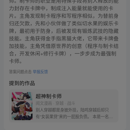
师。制卡师的职业是用特殊手段将别人释放的能
力封存在卡牌中，制成注入能量就能使用的卡
片。主角发现制卡程序和写程序相似，为替前身
归还欠款，先和小伙伴做了类似切水果的娱乐卡
牌，最初用于防身，后被发现有锻炼武技的隐藏
技能。主角获得金手指黑猫大佬，它带来卡牌叠
加技能，主角凭借原世界的创意（程序与制卡结
合，开发休闲+修行卡牌），一步步成为最强制
卡师。
答案问题点击
举报反馈
提到的作品
超神制卡师
阅文漫画 · 穿越 · 战斗
别人穿越都是身披外挂，陆鸣穿越后却只
有“女装果贷”来的一屁股负债。 本是一名程
序狗，深夜加班猝死难道还不够惨吗？！ 哇
靠！这居然还是个各种异能职业充斥的异世