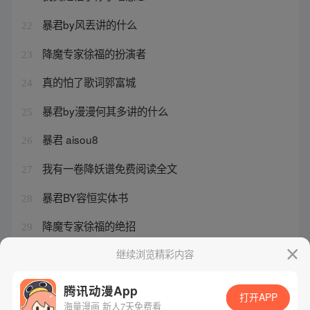
暴君by风丟讲的什么
22
降魔专家徐福的扮演者
23
真的怕了歌词郭富城
24
暴君by漫漫何其多讲的什么
25
暴君 aisou8
26
我有一卷降妖谱免费阅读全文
27
暴君BY容恒实体书
28
降魔专家徐福的绝招
29
我有一卷降妖谱免费阅读小说
继续浏览精彩内容
30
腾讯动漫App
打开APP
海量漫画 新人7天免费看