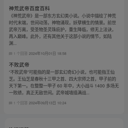
神荒武帝百度百科
《神荒武帝》是一部东方玄幻类小说。小说中描绘了神荒
时代末端，世间动荡，神物涌现，妖孽横生的情景。前世
武帝万离，受圣物圣灵珠庇护，重生降临，修无上法诀，
再入巅峰。此外，还有其他关于这部小说的情节，如陆
渊...
1 个回答
2024年10月01日 18:58
不败武帝
“不败武帝”可能指的是一部玄幻奇幻小说，也可能指王仙
芝。王仙芝是春秋十三甲之首、四大宗师之首，甲子前的
天下第一。在整整一甲子 60 年中，大小战斗 1400 多场无
一败绩，真正无敌世间。武帝城墙插满战...
1 个回答
2024年09月13日 10:24