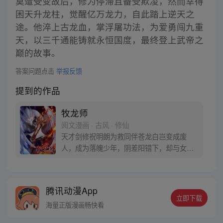
莫遭受变故后，修为停滞且备受欺凌，然而幸得
困天升龙柱，觉醒亿万龙力，自此踏上逆天之
途。他淬上古龙血，掌浮屠功法，为爱勇闯九重
天，以三千通能铸就永恒国度，最终登上武帝之
巅的故事。
答案问题点击
举报反馈
提到的作品
牧龙师
阅文漫画 · 古风 · 修仙
天才剑修祝明朗为救同伴苍龙白岂变成废
人，成为落魄少年，阴差阳错下，却与女武
神黎云姿一夜相欢。而后敌人驭龙而来，熊
熊龙炎将荒城池吞没，只为杀落魄祝明朗泄
愤。祝明朗死里逃生，化身为牧龙师，开启
腾讯动漫App
了自己的传奇之路。
立即下载
海量正版漫画畅快看