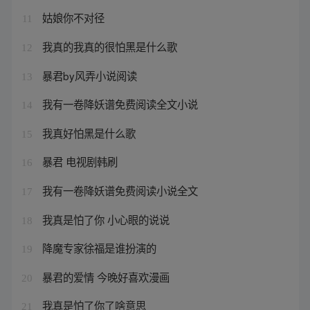
姑娘你不对径
11
我真的我真的很怕黑是什么歌
12
暴君by风弄小说阅读
13
我有一卷降妖谱免费阅读全文小说
14
我真好怕黑是什么歌
15
暴君 电视剧韩刷
16
我有一卷降妖谱免费阅读小说全文
17
我真是怕了你 小心眼的说说
18
降魔专家徐福是谁扮演的
19
暴君的爱情 今晚好喜欢漫画
20
我真是怕了你了啥意思
21