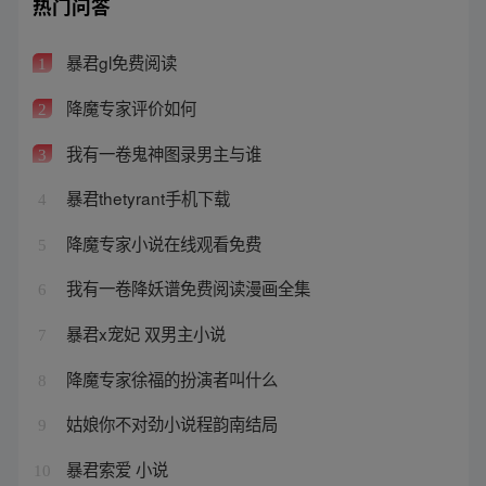
热门问答
暴君gl免费阅读
1
降魔专家评价如何
2
我有一卷鬼神图录男主与谁
3
暴君thetyrant手机下载
4
降魔专家小说在线观看免费
5
我有一卷降妖谱免费阅读漫画全集
6
暴君x宠妃 双男主小说
7
降魔专家徐福的扮演者叫什么
8
姑娘你不对劲小说程韵南结局
9
暴君索爱 小说
10