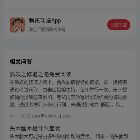
法的画师，可他最会操弄的，还是人心。 被
道统追杀，与妖魔为伍。无论是人是妖，最
终都会沦为李云心的棋子。 就连拿人魂魄的
腾讯动漫App
黑白阎君见了他也要问一句：食人心魔何处
立即下载
来？ 李云心食人，也食人心。
海量正版漫画畅快看
相关问答
狐妖之修道之路免费阅读
在狐妖的修道之路上，首先要取得修仙资格，这一资格需
通过考试获取，由泰山娘娘主持，每年举行一次，天下想
修仙的灵狐前来参加，考试内容为写出灵动优美的诗词歌
赋，通过者被列入修仙行列，未通过则成为“野狐”。取...
1 个回答
2024年10月25日 23:25
头木脸木是什么症状
头木脸木可能是由多种原因引起的症状。 如果一侧头面部