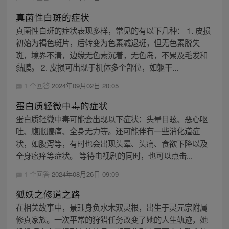
真菌性白斑的症状
真菌性白斑的症状表现多样，常见的有以下几种： 1. 皮损
初始为褐色斑片，后转变为色素减退斑，但无色素脱失
斑，境界不清，边缘无色素沉着，无色岛，不累及毛发和
黏膜。 2. 皮损可出现于机体多个部位，如躯干...
1 个回答
2024年09月02日 20:05
蛋白质轻微中毒的症状
蛋白质轻微中毒可能会出现以下症状：头晕目眩、恶心呕
吐、腹胀腹痛、全身无力等。还可能伴有一些消化道症
状，如腹泻等，有时也会出现头晕、头痛、食欲下降以及
全身瘙痒等症状。 等待电视剧的同时，也可以点击...
1 个回答
2024年08月26日 09:09
狐妖之修道之路
在相关故事中，景珏身负水木双灵根，出生于灵元宗附属
修真家族。一次平常的狩猎任务改变了她的人生轨迹，她