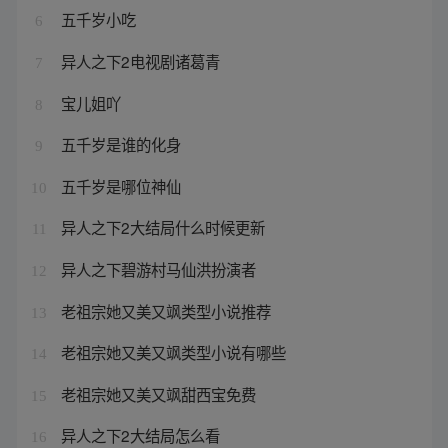
五千岁小吃
6
异人之下2电视剧诸葛青
7
宝儿姐吖
8
五千岁是谁的化身
9
五千岁是哪位神仙
10
异人之下2大结局什么时候更新
11
异人之下碧游村马仙洪扮演者
12
老祖宗她又美又飒类型小说推荐
13
老祖宗她又美又飒类型小说有哪些
14
老祖宗她又美又飒甜西宝免费
15
异人之下2大结局怎么看
16