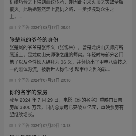
机缘巧合之下得到血纹传承，却因此引来灭顶之灾致全族
覆灭。此后她毅然走上复仇之路，一步步凌驾众生之
上，...
1 个回答
2024年08月17日 08:04
张楚岚的爷爷的身份
张楚岚的爷爷是张怀义（张锡林），曾是龙虎山天师府所
属道士，是龙虎山天师张之维的师弟。年轻时与部分名门
弟子以及全性妖人结拜为 36 义，并领悟出了甲申八奇技之
一的炁体源流，被后世人称作“引起甲申之乱的罪...
1 个回答
2024年07月31日 20:10
你的名字的票房
截至 2024 年 7 月 29 日，电影《你的名字》重映首日票
房超 3800 万元，国内总票房已突破 6 亿元，重映票房有
望继续增长。
1 个回答
2024年07月29日 13:13