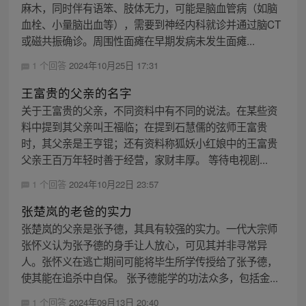
麻木，同时伴有语笨、肢体无力，可能是脑血管病（如脑
血栓、小量脑出血等），需要到神经内科就诊并通过脑CT
或磁共振确诊。周围性面瘫在早期发病未发生面瘫...
1 个回答
2024年10月25日 17:31
王富贵的父亲的名字
关于王富贵的父亲，不同资料中有不同的说法。在某些资
料中提到其父亲叫王福临；在提到石慧儒的弦师王富贵
时，其父亲是王亨锟；还有资料称狐妖小红娘中的王富贵
父亲王百万年轻时善于经营，家财丰厚。 等待电视剧...
1 个回答
2024年10月22日 23:57
张楚岚的老爸的实力
张楚岚的父亲是张予德，其具有较强的实力。一代大宗师
张怀义认为张予德的身手让人放心，可见其并非寻常异
人。张怀义在逃亡期间可能将毕生所学传授给了张予德，
使其能在追杀中自保。 张予德能学的功法众多，包括金...
1 个回答
2024年09月13日 20:40