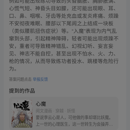
例如可能出现练功导致的头昏脑胀、胸胁胀满、
心慌气短、神昏头目如朦，还可能出现眼、耳、
口、鼻、咽喉、牙齿等处充血或发炎疼痛、烦躁
不安彻夜难眠、腰部以下尾闾之上结成一块板
（类似腰肌扭伤症状）等。“入魔”表现为内气乱
窜到头部，引起精神障碍，轻者可能出现烦躁不
安，重者可导致精神错乱、幻视幻听、妄言妄
见、神志不能自控，甚至出现不怕水、火、力、
枪的情况，从而导致练功者投水、跳楼等危险行
为。
答案问题点击
举报反馈
提到的作品
心魔
阅文漫画 · 穿越 · 妖怪
要说李云心是人，可他做的事却堪比妖魔。
上一世的心理医生，这一世转生为会操弄术