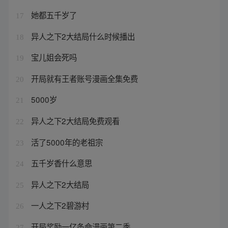
她都五千岁了
17
异人之下2大结局什么时候播出
18
宝儿姐会死吗
19
开局就有王者账号漫画全集免费
20
5000岁
21
异人之下2大结局免费观看
22
活了5000年的老祖宗
23
五千岁香什么意思
24
异人之下2大结局
25
一人之下2碧游村
26
开局奖励一亿条命漫画第二季
27