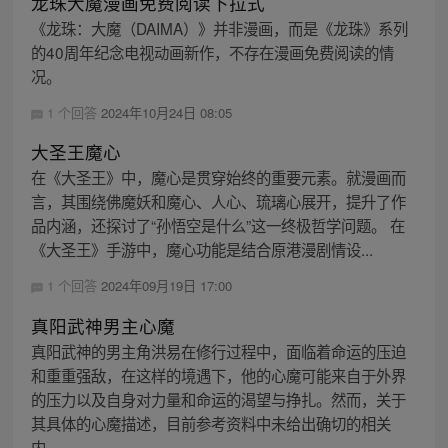
龙珠大魔漫画免费阅读下拉式
《龙珠：大魔（DAIMA）》并非漫画，而是《龙珠》系列
的40周年纪念电视动画新作，不存在漫画免费阅读的情
况。
1 个回答
2024年10月24日 08:05
大圣王魔心
在《大圣王》中，魔心是贯穿始终的重要元素。就漫画而
言，其围绕佛魔妖和魔心、人心、琉璃心展开，提升了作
品内涵，还探讨了“孙悟空是什么”这一终极哲学问题。 在
《大圣王》手游中，魔心功能是结合原港漫剧情设...
1 个回答
2024年09月19日 17:00
真阳武神男主心魔
真阳武神的男主角洪易在修行过程中，面临着命运的压迫
和重重强敌，在这样的境遇下，他的心魔可能来自于外界
的压力以及自身对力量和命运的渴望与挣扎。然而，关于
其具体的心魔描述，目前参考资料中未给出确切的相关
内...