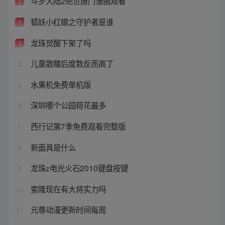
斗罗大陆2绝世唐门漫画观看
1
狐妖小红娘之守护者是谁
2
龙珠觉醒下架了吗
3
儿童散瞳后度数反而高了
4
水果机免费单机版
5
深圳哪个公园荷花最多
6
西行记第7季免费观看完整版
7
新面具是什么
8
龙珠z电光火石2010键盘按键
9
索隆现在有大将实力吗
10
元尊动漫更新时间每周
11