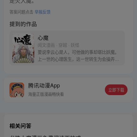
走火入魔。
答案问题点击
举报反馈
提到的作品
心魔
阅文漫画 · 穿越 · 妖怪
要说李云心是人，可他做的事却堪比妖魔。
上一世的心理医生，这一世转生为会操弄术
法的画师，可他最会操弄的，还是人心。 被
道统追杀，与妖魔为伍。无论是人是妖，最
终都会沦为李云心的棋子。 就连拿人魂魄的
腾讯动漫App
黑白阎君见了他也要问一句：食人心魔何处
立即下载
来？ 李云心食人，也食人心。
海量正版漫画畅快看
相关问答