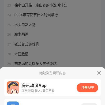
徐小山开局一座山寨的小说叫什么
23
2024年荷花节什么时候举行
24
木头电影人物
25
魔木画画
26
老式台式游戏机
27
木匠脸谱
28
布尔玛的豆腐多大孩子能吃
29
蔷薇红液抑菌液功能主治
继续浏览精彩内容
30
腾讯动漫App
打开APP
海量漫画 新人7天免费看
腾讯漫画
起点读书
QQ阅读