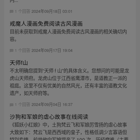
1 个回答
2024年09月18日 03:01
戒魔人漫画免费阅读古风漫画
目前未获取到戒魔人漫画免费阅读古风漫画的相关确切内
容。
1 个回答
2024年09月17日 19:04
天师f山
不太明确您提到“天师 f 山”的具体含义。您想问的可能是龙
虎山天师府。龙虎山位于江西省鹰潭市，是道教正一派的
祖庭。这里不仅有优美的自然风光，还有丰富的道教文化
遗产，如天师府等。
1 个回答
2024年09月04日 16:37
沙狗和军娘的虐心故事在线阅读
《狐妖小红娘》中，土狗梵云飞和军娘厉雪扬的虐心故事
大致如下：梵云飞是西西域的皇子，性格低调少言寡语但
特别专情。前世他向军娘提亲了 100 次，历经磨难（主要