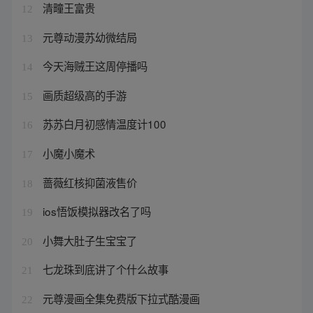
清疃王富贵
12
元尊动漫苏幼微结局
13
今天海贼王这周停播吗
14
画质超级高的手游
15
苏苏白月初感情温度计100
16
小魔小魔术
17
蔷薇红核抑菌液售价
18
ios悟饭模拟器改名了吗
19
小舞大肚子生宝宝了
20
七龙珠到底讲了个什么故事
21
元尊漫画全集免费版下拉式酷漫画
22