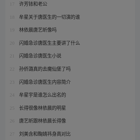
许芳铱和老公
17
牟星关于唐医生的一切演的谁
18
林依晨唐艺昕像吗
19
闪婚急诊唐医生主要讲了什么
20
闪婚急诊唐医生小说
21
孙侨潞真的去魔仙堡了吗
22
闪婚急诊唐医生内容简介
23
牟星宇是谁怎么出名的
24
长得很像林依晨的明星
25
唐艺昕跟林依晨长得像
26
刘美含和鞠婧祎身高对比
27