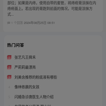
部位；如果是内痔，使用自带的套管，将痔疮膏涂抹在内
痔疮面上。若出现药膏跑到前面的情况，可能是涂抹方
式...
1 个回答
2024年08月25日 08:51
热门问答
张艺凡王舜禾
1
严莉莉最漂亮
2
刘美含推荐的粉底液有哪些
3
像林依晨的女孩
4
闪婚急诊唐医生人物介绍
5