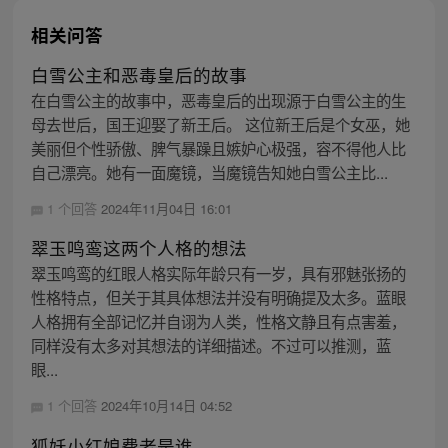
相关问答
白雪公主和恶毒皇后的故事
在白雪公主的故事中，恶毒皇后的出现源于白雪公主的生
母去世后，国王迎娶了新王后。 这位新王后是个女巫，她
美丽但个性骄傲、脾气暴躁且嫉妒心极强，容不得他人比
自己漂亮。她有一面魔镜，当魔镜告知她白雪公主比...
1 个回答
2024年11月04日 16:01
翠玉鸣鸾这两个人格的想法
翠玉鸣鸾的红眼人格实际年龄只有一岁，具有邪魅张扬的
性格特点，但关于其具体想法并没有明确提及太多。蓝眼
人格拥有全部记忆并自诩为人类，性格文静且有点害羞，
同样没有太多对其想法的详细描述。不过可以推测，蓝
眼...
1 个回答
2024年10月14日 04:52
狐妖小红娘费老是谁