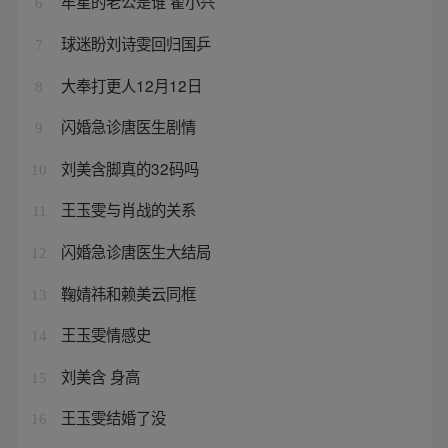
牟星的老公是谁 翟小兴
6
球迷盼刘诗雯回归国乒
7
大奉打更人12月12日
8
闪婚急诊唐医生剧情
9
刘美含脚真的32码吗
10
王玉雯与肖战的关系
11
闪婚急诊唐医生大结局
12
鞠婧祎和赖美云同框
13
王玉雯情感史
14
刘美含 身高
15
王玉雯结婚了没
16