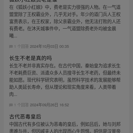
在《狐妖小红娘》中，费老是实力很强的人物。在一气道
盟里除了王权霸业外，几乎无对手。年少的道门兵人王权
富贵表示，在王权家，除父亲霸业外，他无法打败的人还
有费老。在沐天城事件中，一气道盟除费老外均被金晨
曦...
1 个回答
2024年10月03日 00:35
长生不老是真的吗
长生不老并非真实存在。在古代中国，秦始皇为追求长生
不老耗费巨资、派遣众多人员搜寻长生不老药，但最终未
能如愿。现代科学研究表明，虽然科学技术的发展能够帮
助人类延长寿命，但从理论和现实角度来看，人类带着
肉...
1 个回答
2024年09月26日 16:52
古代恶毒皇后
中国古代有多位被认为恶毒的皇后，例如吕后，她与刘邦
患难与共，但因戚夫人的出现而心生怨恨。昭信是汉景帝