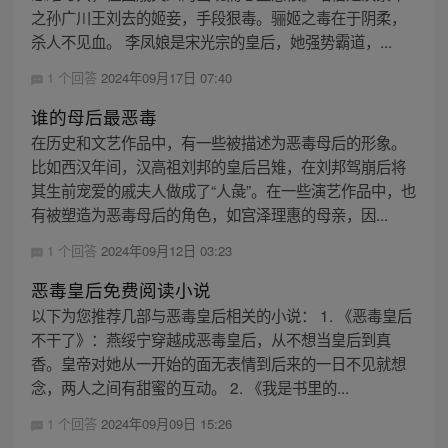
之孙广川王刘去的姬妾，手段狠毒。骊姬之毒在于阴柔，
杀人不见血。 李凤娘是宋光宗的皇后，她强势霸道，...
1 个回答
2024年09月17日 07:40
谁的母后最恶毒
在历史和文艺作品中，有一些被描述为恶毒母后的形象。
比如西汉年间，汉高祖刘邦的皇后吕雉，在刘邦驾崩后将
其生前宠爱的戚夫人做成了“人彘”。在一些演艺作品中，也
有被塑造为恶毒母后的角色，如宫泽理惠的母亲，因...
1 个回答
2024年09月12日 03:23
恶毒皇后免费阅读小说
以下为您推荐几部与恶毒皇后相关的小说： 1. 《恶毒皇后
不干了》：燕绥宁穿越成恶毒皇后，从不想当皇后到真
香。皇帝对她从一开始的面无表情到后来的一日不见就想
念，两人之间有甜蜜的互动。 2. 《我是书里的...
1 个回答
2024年09月09日 15:26