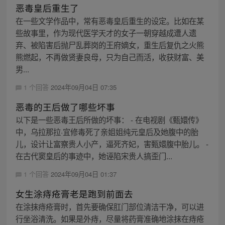
恶毒皇后重生了
在一些文学作品中，常有恶毒皇后重生的设定。比如在某
些故事里，作为现代医学天才的女子一朝穿越成遭人遗
弃、被陷害后抛尸乱葬岗的王府嫡女，重生后复仇之火熊
熊燃起，不再做贤妻良母，只为自己而活，收获财富、美
男...
1 个回答
2024年09月04日 07:35
恶毒的王后做了哪些坏事
以下是一些恶毒王后所做的坏事： - 在电视剧《甄嬛传》
中，乌拉那拉·宜修毒死了亲姐姐纯元皇后及她腹中的胎
儿，设计让富察贵人小产，逼死齐妃，害甄嬛腹中胎儿。 -
在古代窦皇后的事迹中，她诬陷宋贵人搞歪门...
1 个回答
2024年09月04日 01:37
女生涂痔疮膏老是跑到前面去
在涂抹痔疮膏时，首先要确保肛门部位清洁干净，可以进
行坐浴清洗。如果是外痔，尽量将药膏准确地涂抹在痔疮