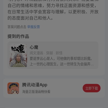
自己的情绪和思维，努力寻找正面资源和感受，
在日常生活中学会宽容与理解，以更积极、开放
的态度面对自己和他人。
答案问题点击
举报反馈
提到的作品
心魔
阅文漫画 · 穿越 · 妖怪
要说李云心是人，可他做的事却堪比妖魔。
上一世的心理医生，这一世转生为会操弄术
法的画师，可他最会操弄的，还是人心。 被
道统追杀，与妖魔为伍。无论是人是妖，最
终都会沦为李云心的棋子。 就连拿人魂魄的
腾讯动漫App
黑白阎君见了他也要问一句：食人心魔何处
立即下载
来？ 李云心食人，也食人心。
海量正版漫画畅快看