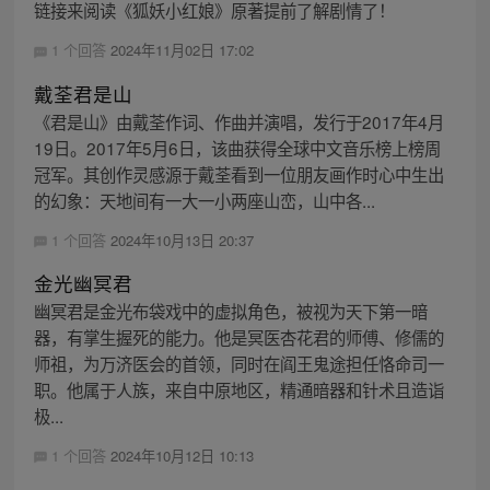
链接来阅读《狐妖小红娘》原著提前了解剧情了！
1 个回答
2024年11月02日 17:02
戴荃君是山
《君是山》由戴荃作词、作曲并演唱，发行于2017年4月
19日。2017年5月6日，该曲获得全球中文音乐榜上榜周
冠军。其创作灵感源于戴荃看到一位朋友画作时心中生出
的幻象：天地间有一大一小两座山峦，山中各...
1 个回答
2024年10月13日 20:37
金光幽冥君
幽冥君是金光布袋戏中的虚拟角色，被视为天下第一暗
器，有掌生握死的能力。他是冥医杏花君的师傅、修儒的
师祖，为万济医会的首领，同时在阎王鬼途担任恪命司一
职。他属于人族，来自中原地区，精通暗器和针术且造诣
极...
1 个回答
2024年10月12日 10:13