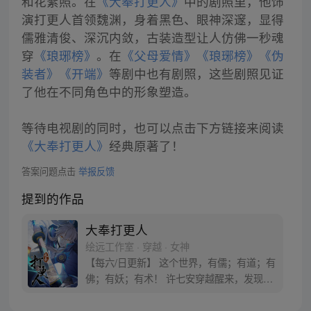
和花絮照。在
《大奉打更人》
中的剧照里，他饰
演打更人首领魏渊，身着黑色、眼神深邃，显得
儒雅清俊、深沉内敛，古装造型让人仿佛一秒魂
穿
《琅琊榜》
。在
《父母爱情》
《琅琊榜》
《伪
装者》
《开端》
等剧中也有剧照，这些剧照见证
了他在不同角色中的形象塑造。
等待电视剧的同时，也可以点击下方链接来阅读
《大奉打更人》
经典原著了！
答案问题点击
举报反馈
提到的作品
大奉打更人
绘远工作室 · 穿越 · 女神
【每六/日更新】 这个世界，有儒；有道；有
佛；有妖；有术！ 许七安穿越醒来，发现自
己身处囹圄，三日后就要流放边陲？！ 他起
初的梦想只是自保，顺便在这个世界里当个