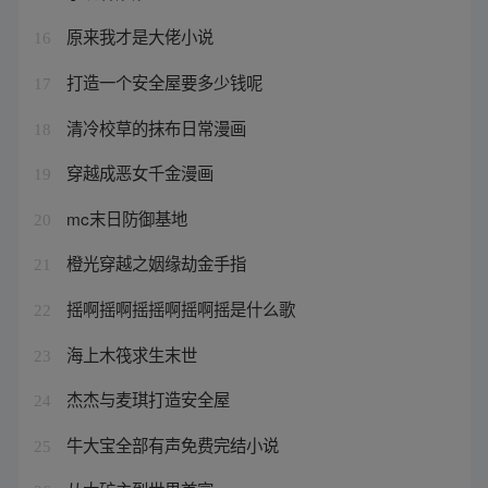
原来我才是大佬小说
16
打造一个安全屋要多少钱呢
17
清冷校草的抹布日常漫画
18
穿越成恶女千金漫画
19
mc末日防御基地
20
橙光穿越之姻缘劫金手指
21
摇啊摇啊摇摇啊摇啊摇是什么歌
22
海上木筏求生末世
23
杰杰与麦琪打造安全屋
24
牛大宝全部有声免费完结小说
25