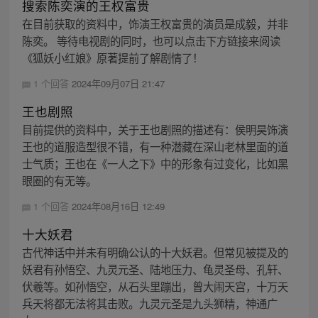
搜索陈奕演的王权富贵
在目前获取的资料中，饰演王权富贵的演员是成毅，并非
陈奕。 等待电视剧的同时，也可以点击下方链接来阅读
《狐妖小红娘》原著提前了解剧情了！
1 个回答
2024年09月07日 21:47
王也剧照
目前提供的资料中，关于王也剧照的描述有：侯明昊饰演
王也的道服造型很不错，有一种潜藏在深山老林里面的道
士气质；王也在《一人之下》中的形象有过变化，比如黑
眼圈的有无等。
1 个回答
2024年08月16日 12:49
十大妖君
古代神话中并未有明确公认的十大妖君。但常见被提及的
妖君有孙悟空、九灵元圣、陆地压力、龟灵圣母、孔轩、
伏羲等。如孙悟空，从石头里蹦出，曾大闹天宫，十万天
兵天将都无法将其击败。九灵元圣是九头狮精，神通广