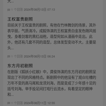
大...
1 个回答
2024年08月13日 07:13
王权富贵剧照
目前关于王权富贵的剧照，有他在竹林舞剑的场景，其外
表华丽，气质清冷。成毅饰演的王权富贵白金发色随风摇
曳，身着剑客的黑红战袍，造型宛如从漫画中走出。此
外，他还有几套不同的造型，总体发型变动不大，主要是
头...
1 个回答
2024年08月13日 06:24
东方月初剧照
在剧版《狐妖小红娘》中，龚俊饰演的东方月初的剧照呈
现出了不同的风格特点。新剧照中的他没有了观众吐槽的
万年不变的高马尾和龙须刘海，而是变成了少年感十足的
括号刘海。举手投足间打戏行云流水，有着坚定的眼神
和...
1 个回答
2024年08月11日 12:55