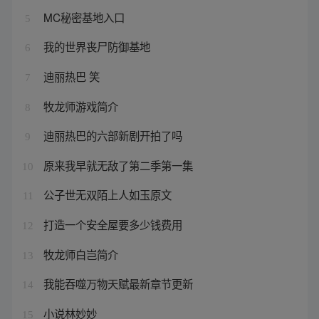
MC秘密基地入口
5
我的世界丧尸防御基地
6
迪丽热巴 笑
7
牧龙师游戏简介
8
迪丽热巴的六部新剧开拍了吗
9
原来我早就无敌了第二季第一集
10
公子世无双陌上人如玉原文
11
打造一个安全屋要多少钱费用
12
牧龙师白岂简介
13
我能吞噬万物天赋最新章节更新
14
小说林妙妙
15