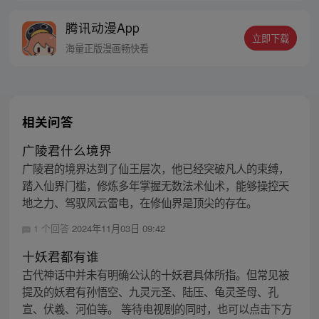
富翁悠闲度日，结果…… 改编自阅文集团作
腾讯动漫App
者卖报小郎君同名小说 QQ群号：
立即下载
799493374
海量正版漫画畅快看
相关问答
广陵君什么境界
广陵君的境界达到了仙王层次，他已经突破凡人的束缚，
踏入仙界门槛，修炼多年掌握无数法术仙术，能够操控天
地之力、驾驭风云雷电，在修仙界是顶尖的存在。
1 个回答
2024年11月03日 09:42
十妖君都有谁
古代神话中并未有明确公认的十妖君具体所指。但常见被
提及的妖君有孙悟空、九灵元圣、陆压、龟灵圣母、孔
宣、伏羲、河伯等。 等待电视剧的同时，也可以点击下方