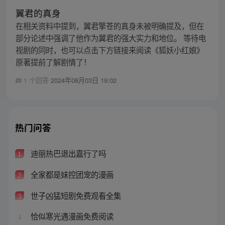
翼君的真身
在相关资料中提到，翼君擎苍的真身未被明确提及，但在
部分论述中强调了他作为翼君的强大实力和地位。 等待电
视剧的同时，也可以点击下方链接来阅读《狐妖小红娘》
原著提前了解剧情了！
1 个回答
2024年08月03日 19:02
热门问答
迪丽热巴退出嘉行了吗
1
全家都是妹控团宠的漫画
2
世子凶猛短剧免费观看全集
3
恰似寒光遇漫画免费阅读
4