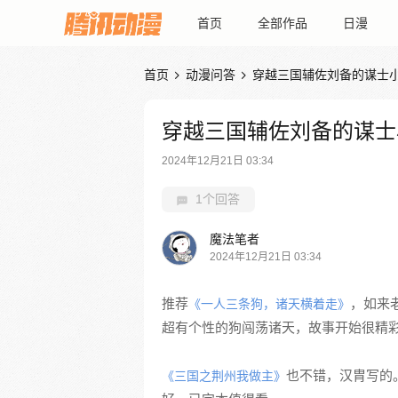
首页
全部作品
日漫
首页
动漫问答
穿越三国辅佐刘备的谋士


穿越三国辅佐刘备的谋士
2024年12月21日 03:34
1个回答
魔法笔者
2024年12月21日 03:34
推荐
，如来
《一人三条狗，诸天横着走》
超有个性的狗闯荡诸天，故事开始很精
也不错，汉胄写的
《三国之荆州我做主》