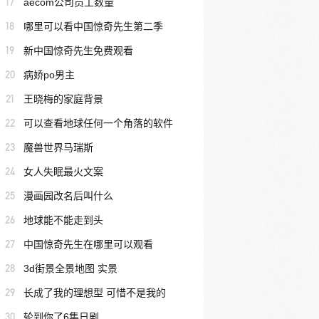
17
aecom公司员工数量
18
哪里可以看中国惊奇先生第二季
19
新中国惊奇先生免费观看
20
病娇po男主
21
王晓梅的家庭背景
22
可以查看地球任何一个角落的软件
23
魔兽世界马瑞斯
24
女人失眠最火文案
25
漫画园改名后叫什么
26
地球能不能走到头
27
中国惊奇先生在哪里可以观看
28
3d街景全景地图 实景
29
长成了我的理想型 可惜不是我的
30
轮到你了6集日剧