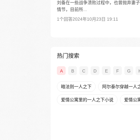
刘备在一些战争溃败过程中，也曾抛弃妻子
情节，目前所...
1个回答
2024年10月23日 19:11
热门搜索
A
B
C
D
E
F
G
暗法则一人之下
阿尔泰尔穿越一人
爱情公寓里的一人之下小说
爱情公寓