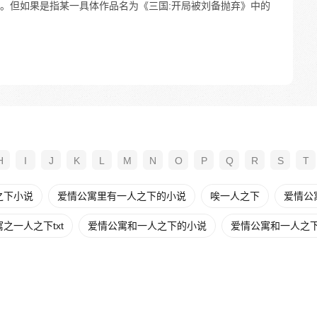
。但如果是指某一具体作品名为《三国:开局被刘备抛弃》中的
H
I
J
K
L
M
N
O
P
Q
R
S
T
之下小说
爱情公寓里有一人之下的小说
唉一人之下
爱情公
之一人之下txt
爱情公寓和一人之下的小说
爱情公寓和一人之