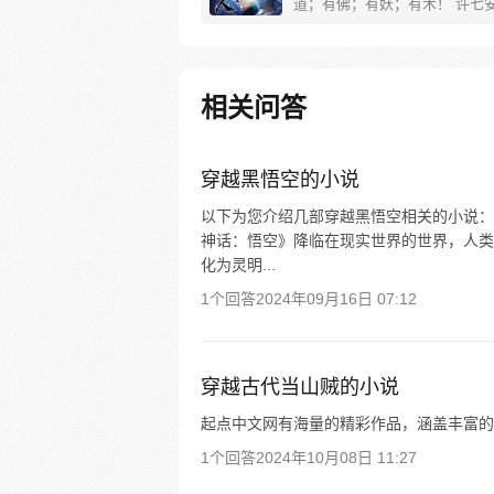
道；有佛；有妖；有术！ 许七
来，发现自己身处囹圄，三日后
放边陲？！ 他起初的梦想只是
便在这个世界里当个富翁悠闲度
果…… 改编自阅文集团作者卖
相关问答
同名小说 QQ群号：799493374
穿越黑悟空的小说
以下为您介绍几部穿越黑悟空相关的小说： 
神话：悟空》降临在现实世界的世界，人类
化为灵明...
1个回答
2024年09月16日 07:12
穿越古代当山贼的小说
起点中文网有海量的精彩作品，涵盖丰富的
1个回答
2024年10月08日 11:27