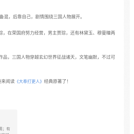
备混，后靠自己，剧情围绕三国人物展开。
琮，在荣国府努力经营，男主贾琮，还有林黛玉、穆曼曈两
作品，三国人物穿越玄幻世界征战诸天，文笔幽默，不过可
接来阅读
经典原著了！
《大奉打更人》
儒；有