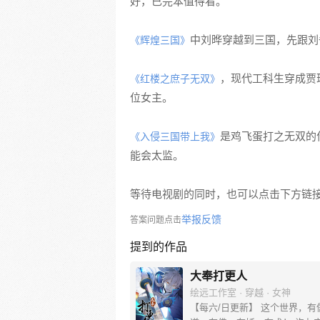
好，已完本值得看。
中刘晔穿越到三国，先跟刘
《辉煌三国》
，现代工科生穿成贾
《红楼之庶子无双》
位女主。
是鸡飞蛋打之无双的
《入侵三国带上我》
能会太监。
等待电视剧的同时，也可以点击下方链
举报反馈
答案问题点击
提到的作品
大奉打更人
绘远工作室 · 穿越 · 女神
【每六/日更新】 这个世界，有