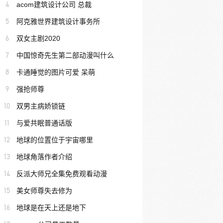
4
acom建筑设计公司 总裁
5
阿克雅世界建筑设计事务所
6
双女主剧2020
7
中国惊奇先生第二部动漫叫什么
8
卡通睡觉的图片可爱 呆萌
9
强抢师尊
10
双男主病娇锁链
11
与爱共眠普通话版
12
地球的位置位于宇宙哪里
13
地球角落作者介绍
14
反派大师兄全集免费观看动漫
15
美女师尊失去修为
16
地球是在天上还是地下