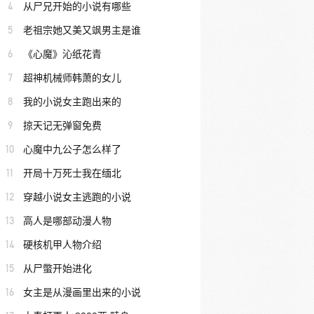
4
从尸兄开始的小说有哪些
5
老祖宗她又美又飒男主是谁
6
《心魔》沁纸花青
7
超神机械师韩萧的女儿
8
我的小说女主跑出来的
9
掠天记无弹窗免费
10
心魔中九公子怎么样了
11
开局十万死士我在缅北
12
穿越小说女主逃跑的小说
13
高人是哪部动漫人物
14
硬核机甲人物介绍
15
从尸蟞开始进化
16
女主是从漫画里出来的小说