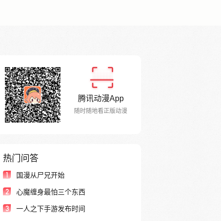
腾讯动漫App
随时随地看正版动漫
热门问答
1
国漫从尸兄开始
2
心魔缠身最怕三个东西
3
一人之下手游发布时间