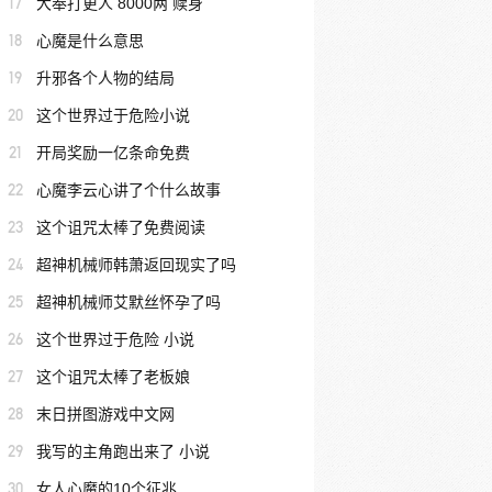
17
大奉打更人 8000两 赎身
18
心魔是什么意思
19
升邪各个人物的结局
20
这个世界过于危险小说
21
开局奖励一亿条命免费
22
心魔李云心讲了个什么故事
23
这个诅咒太棒了免费阅读
24
超神机械师韩萧返回现实了吗
25
超神机械师艾默丝怀孕了吗
26
这个世界过于危险 小说
27
这个诅咒太棒了老板娘
28
末日拼图游戏中文网
29
我写的主角跑出来了 小说
30
女人心魔的10个征兆