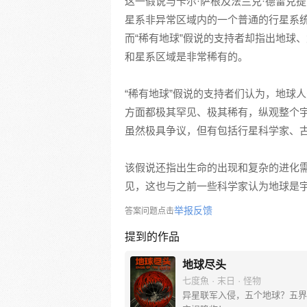
这一假说与卡尔·萨根及法兰克·德雷克
星系非异常区域内的一个普通的行星系
而“稀有地球”假说的支持者却指出地球
和星系区域是非常稀有的。
“稀有地球”假说的支持者们认为，地球
方面都极其罕见、极其稀有，纵观整个
虽然极具争议，但有包括行星科学家、
该假说还指出生命的出现和复杂的进化
见，这也与之前一些科学家认为地球是
举报反馈
答案问题点击
提到的作品
地球尽头
七度魚 · 末日 · 怪物
异星联军入侵，五个地球？五界