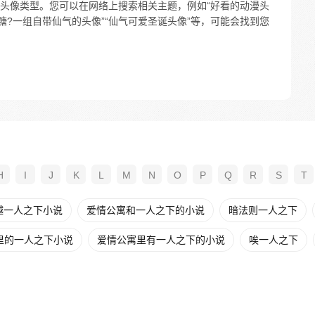
头像类型。您可以在网络上搜索相关主题，例如“好看的动漫头
糖?一组自带仙气的头像”“仙气可爱圣诞头像”等，可能会找到您
H
I
J
K
L
M
N
O
P
Q
R
S
T
越一人之下小说
爱情公寓和一人之下的小说
暗法则一人之下
里的一人之下小说
爱情公寓里有一人之下的小说
唉一人之下