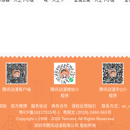
尔穿越一人之下小说
唉一人之下
爱情公寓一人之下小说
爱
腾讯动漫客户端
腾讯动漫微信小
腾讯动漫手Q小
程序
程序
帮助
官方微博
服务协议
商务合作
侵权反馈指引
联系方式：
ac_
粤ICP备16117015号-1
粤网文 (2019) 2460-563号
Copyright
1998 - 2026 Tencent. All Rights Reserved
©
深圳市腾讯动漫有限公司 版权所有