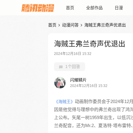
首页
全部作品
日漫
首页
动漫问答
海贼王弗兰奇声优退出


海贼王弗兰奇声优退出
2024年12月16日 15:32
1个回答
闪耀鳞片
2024年12月16日 15:32
动画制作委员会于2024年1
《海贼王》
因是他觉得与理想中的弗兰奇出现了鸿沟。新
上公布。矢尾一树1959年出生，以低
兰奇配音，还为Mr.2、夏洛特·塔布雷