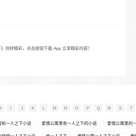
》同样精彩，点击按钮下载 App 立享精彩内容！
H
I
J
K
L
M
N
O
P
Q
R
S
T
寓和一人之下小说
爱情公寓里有一人之下的小说
爱情公寓里的一