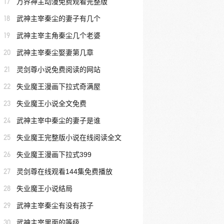
17
万界神主动漫免费观看完整版
18
武神主宰秦尘的妻子有几个
19
武神主宰主角秦尘几个老婆
20
武神主宰秦尘娶妻第几章
21
灵剑尊小说免费阅读的网站
22
失业魔王漫画下拉式奇满屋
23
失业魔王小说全文免费
24
武神主宰中秦尘的妻子是谁
25
失业魔王完整版小说在线阅读全文
26
失业魔王漫画下拉式399
27
灵剑尊在线观看144集免费播放
28
失业魔王小说结局
29
武神主宰秦尘有没有孩子
30
武神主宰里面的等级