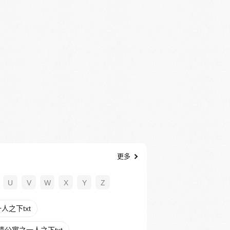
更多
U
V
W
X
Y
Z
人之下txt