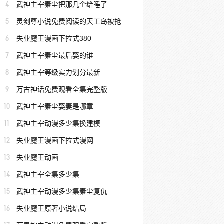
4
武神主宰秦尘把那几个给睡了
5
灵剑尊小说免费阅读的天工岛被抢
6
失业魔王漫画下拉式380
7
武神主宰秦尘最后娶的谁
8
武神主宰等级实力划分最新
9
万古神话免费观看全集完整版
10
武神主宰秦尘娶妻是哪章
11
武神主宰动漫多少集换建模
12
失业魔王漫画下拉式漫网
13
失业魔王动画
14
武神主宰全集多少集
15
武神主宰动漫多少集秦尘复仇
16
失业魔王原著小说结局