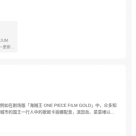
JUM
一更新。
年叫路
了橡皮
了一辈
飞为实
定而出
的伟大
剧场版「海贼王 ONE PIECE FILM GOLD」中，众多知
城市的国王一行人中的歌姬卡丽娜配音，滨田岳、菜菜绪以...