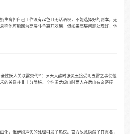
奶生病但自己工作没有起色且无话语权，不能选择好的剧本，无
息称他可能因为高层斗争离开欢瑞，但如果高层问题处理好，他
*与全性妖人关联需交代**：罗天大醮时张灵玉接受阴五雷之事使他
禾的关系并非十分隐秘。全性闹龙虎山时两人在后山有亲密接
画化，但伊姆声优的处理引发了热议。官方故意隐藏了其真名，