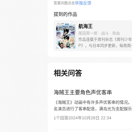
举报反馈
答案问题点击
提到的作品
航海王
尾田荣一郎 · 战斗 · 热血
作品连载于周刊杂志《周刊少年
P》，与日本同步更新，每周周
[简介]有一个梦想成为海盗的少
飞，他因误食“恶魔果实”而成为
人，在获得超人能力的同时付出
子无法游泳的代价。十年后，路
相关问答
现与因救他而断臂的杰克斯的约
海，开始了以成为海盗王为目标
的冒险旅程！
海贼王主要角色声优客串
《海贼王》动画中有许多声优客串的情况。例如在
名演员进行了客串配音，满岛光为支配娱乐
1个回答
2024年10月28日 22:34