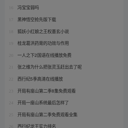
冯宝宝弱吗
16
黑神悟空抢先版下载
17
狐妖小红娘之王权墨玄小说
18
桂龙葛洪药膏的功效与作用
19
一人之下2国语在线播放免费
20
张之维为什么把张灵玉赶出去了呢
21
西行纪5季高清在线播放
22
开局有座山第二季8集免费观看
23
开局一座山系统最后怎样了
24
开局有座山第二季免费观看全集
25
西行纪龙王实力排名
26