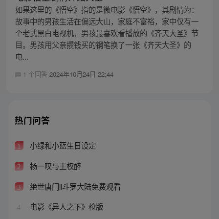
如果这里的《悟空》指的是微电影《悟空》，其剧情为：
故事中的男孩生活在偏远大山，家庭不富裕，家中仅有一
个老式黑白电视机，男孩最喜欢看播放的《齐天大圣》节
目。男孩用父亲攒钱买的钢笔换了一张《齐天大圣》的
电...
1 个回答
2024年10月24日 22:44
热门问答
小绿和小蓝生日设定
1
杨一叹与王权醉
2
绝世唐门ll斗罗大陆免费观看
3
电影《异人之下》枪版
4