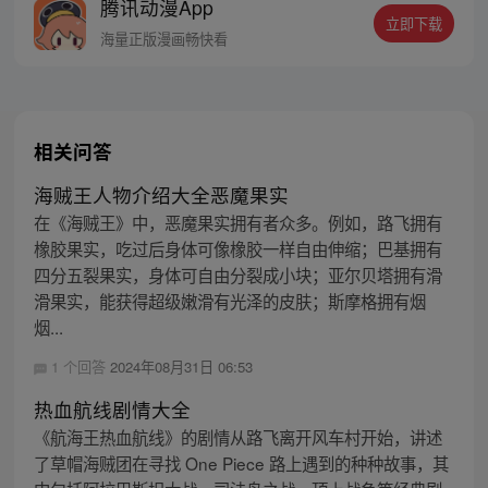
腾讯动漫App
立即下载
海量正版漫画畅快看
相关问答
海贼王人物介绍大全恶魔果实
在《海贼王》中，恶魔果实拥有者众多。例如，路飞拥有
橡胶果实，吃过后身体可像橡胶一样自由伸缩；巴基拥有
四分五裂果实，身体可自由分裂成小块；亚尔贝塔拥有滑
滑果实，能获得超级嫩滑有光泽的皮肤；斯摩格拥有烟
烟...
1 个回答
2024年08月31日 06:53
热血航线剧情大全
《航海王热血航线》的剧情从路飞离开风车村开始，讲述
了草帽海贼团在寻找 One Piece 路上遇到的种种故事，其