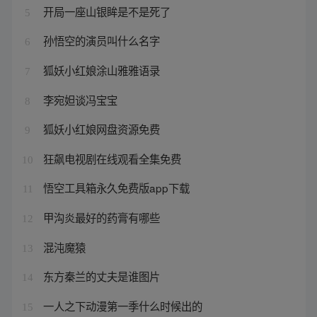
开局一座山银眸是不是死了
5
孙悟空的演员叫什么名字
6
狐妖小红娘涂山雅雅语录
7
李宛妲谈冯宝宝
8
狐妖小红娘网盘资源免费
9
狂飙电视剧在线观看全集免费
10
悟空工具箱永久免费版app下载
11
甲沟炎最好的药膏有哪些
12
混沌魔猿
13
东方秦兰的丈夫是谁图片
14
一人之下动漫第一季什么时候出的
15