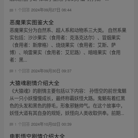
1 个回答
2024年09月27日 06:44
恶魔果实图鉴大全
恶魔果实分为自然系、超人系和动物系三大类。 自然系果
实包括：沙沙果实（食用者：克洛克达尔）、冒烟果实
（食用者：斯摩格）、烧烧果实（食用者：艾斯、萨
博）、响雷果实（食用者：艾尼路）、暗暗果实（食用
者：黑...
1 个回答
2024年09月30日 09:37
大猿魂剧情介绍大全
《大猿魂》的剧情主要包括以下内容： 孙悟空的前世鬼魈
从一只小妖慢慢成长，最终称霸妖怪大路。鬼魈有着红黑
色的头发和黑色的脖毛，形象邪魅帅气。在这个故事中，
妖怪大道有其自身的规矩，妖怪向人类收取供奉。前期...
1 个回答
2024年10月02日 00:39
电影悟空剧情介绍大全