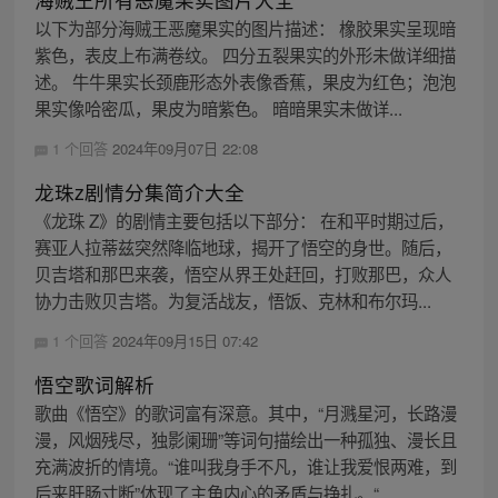
以下为部分海贼王恶魔果实的图片描述： 橡胶果实呈现暗
紫色，表皮上布满卷纹。 四分五裂果实的外形未做详细描
述。 牛牛果实长颈鹿形态外表像香蕉，果皮为红色；泡泡
果实像哈密瓜，果皮为暗紫色。 暗暗果实未做详...
1 个回答
2024年09月07日 22:08
龙珠z剧情分集简介大全
《龙珠 Z》的剧情主要包括以下部分： 在和平时期过后，
赛亚人拉蒂兹突然降临地球，揭开了悟空的身世。随后，
贝吉塔和那巴来袭，悟空从界王处赶回，打败那巴，众人
协力击败贝吉塔。为复活战友，悟饭、克林和布尔玛...
1 个回答
2024年09月15日 07:42
悟空歌词解析
歌曲《悟空》的歌词富有深意。其中，“月溅星河，长路漫
漫，风烟残尽，独影阑珊”等词句描绘出一种孤独、漫长且
充满波折的情境。“谁叫我身手不凡，谁让我爱恨两难，到
后来肝肠寸断”体现了主角内心的矛盾与挣扎。“...