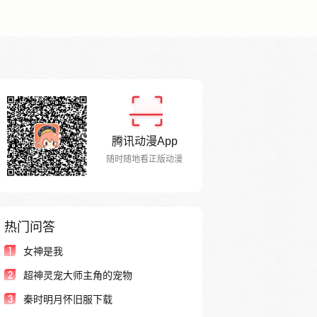
腾讯动漫App
随时随地看正版动漫
热门问答
1
女神是我
2
超神灵宠大师主角的宠物
3
秦时明月怀旧服下载