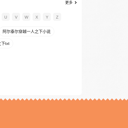
更多
U
V
W
X
Y
Z
阿尔泰尔穿越一人之下小说
txt