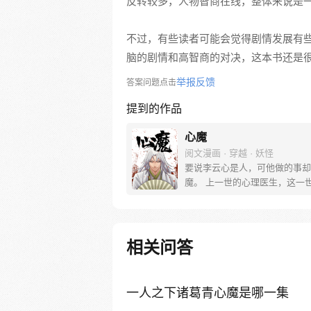
反转较多，人物智商在线，整体来说是
不过，有些读者可能会觉得剧情发展有
脑的剧情和高智商的对决，这本书还是
举报反馈
答案问题点击
提到的作品
心魔
阅文漫画 · 穿越 · 妖怪
要说李云心是人，可他做的事却
魔。 上一世的心理医生，这一
会操弄术法的画师，可他最会操
还是人心。 被道统追杀，与妖
无论是人是妖，最终都会沦为李
棋子。 就连拿人魂魄的黑白阎
相关问答
也要问一句：食人心魔何处来？
食人，也食人心。
一人之下诸葛青心魔是哪一集