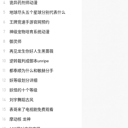
4
诡异药剂师动漫
5
地球尽头五个星球分别代表什么
6
王牌竞速手游官网预约
7
神级宠物培育系统动漫
8
御灵师
9
再见龙生你好人生黑蔷薇
10
逆转裁判成御本unripe
11
都奉顺为什么和敏赫分手
12
妖等级划分详细
13
妖怪的十个等级
14
刘宇舞蹈古风
15
表哥来了电视剧免费观看
16
摩动核 龙神