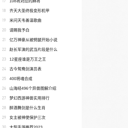
17
108将对应的麻将
18
齐天大圣终极变形机甲
19
米问天韦善温歌曲
20
请赐我予白
21
亿万神豪从被劈腿开始小说
22
赵长军演的武当片段是什么
23
12星座谁是万王之王
24
古今鸳鸯剑演员表
25
400将魂合成
26
山海经496个异兽图解介绍
27
梦幻西游神兽实用排行
28
醉酒舞剑是什么生肖
29
女主被神使保护三次
30
大型手游推荐2023