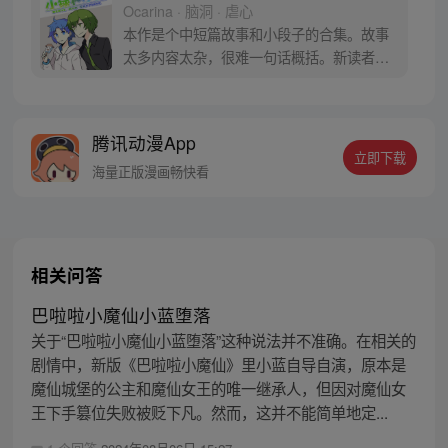
Ocarina · 脑洞 · 虐心
本作是个中短篇故事和小段子的合集。故事
太多内容太杂，很难一句话概括。新读者可
以直接去看122话《回忆》，试试自己喜不
喜欢这种类型-v-
腾讯动漫App
立即下载
海量正版漫画畅快看
相关问答
巴啦啦小魔仙小蓝堕落
关于“巴啦啦小魔仙小蓝堕落”这种说法并不准确。在相关的
剧情中，新版《巴啦啦小魔仙》里小蓝自导自演，原本是
魔仙城堡的公主和魔仙女王的唯一继承人，但因对魔仙女
王下手篡位失败被贬下凡。然而，这并不能简单地定...