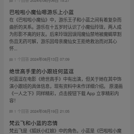
1 个回答
2024年08月06日 15:27
巴啦啦小魔仙嗯游乐上小蓝
在《巴啦啦小魔仙》中，游乐王子和小蓝之间有着复杂而
曲折的关系。游乐在十五岁时认识了小魔仙玲珑，两人成
为形影不离的好友。后来玲珑因误闯魔仙禁地被魔蝎草割
伤且无药可解，游乐因母亲魔仙女王拒绝救治而对其心
怀...
1 个回答
2024年08月13日 07:09
绝世高手里的小跟班何蓝逗
何蓝逗在电影《绝世高手》中有出演，但关于她在其中饰
演小跟班的具体信息，现有资料中未作详细介绍。 原漫画
《一人之下》同样精彩，点击按钮下载 App 立享精彩内
容！
1 个回答
2024年08月19日 21:05
梵云飞和小蓝的恋情
梵云飞是《狐妖小红娘》中的角色，小蓝是《巴啦啦小魔