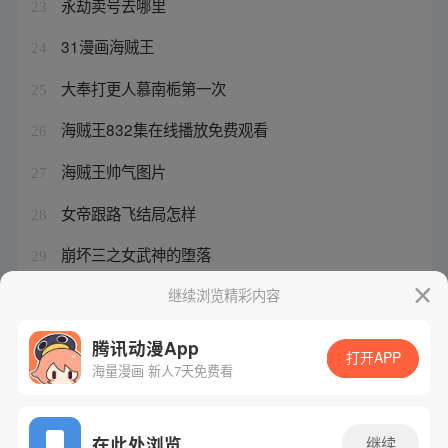
永劫卖号去哪里
23
31漫画海贼王
24
大奉打更人慕南栀第一次
25
海贼王832集在线播放免费观看
26
海贼王帅气图片
27
女帝跟路飞结局怎样
28
崩坏三之女武神的堕落
29
鬼灭之刃第二季永久免费观看全集
继续浏览精彩内容
30
腾讯动漫App
打开APP
海量漫画 新人7天免费看
腾讯漫画
起点读书
QQ阅读
网站备案/许可证号：粤B2-20090059-5
在此处浏览
继续