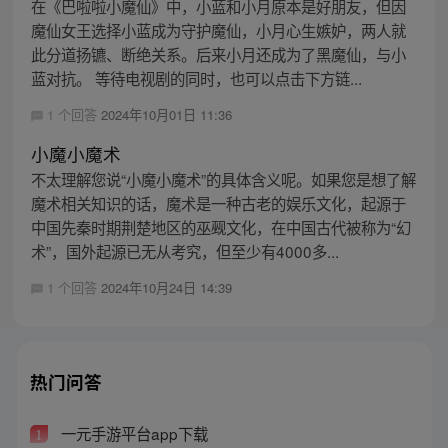
在《巴啦啦小魔仙》中，小蓝和小月原本是好朋友，但因
魔仙女王选择小蓝成为守护魔仙，小月心生嫉妒，两人就
此分道扬镳、断绝关系。后来小月还成为了黑魔仙，与小
蓝对抗。 等待电视剧的同时，也可以点击下方链...
1 个回答
2024年10月01日 11:36
小魔小魔术
不太理解您说“小魔小魔术”的具体含义呢。如果您是想了解
魔术相关知识的话，魔术是一种古老的娱乐文化，起源于
中国先秦时期荆楚地区的巫觋文化，在中国古代被称为“幻
术”，国外起源已无从考究，但至少有4000多...
1 个回答
2024年10月24日 14:39
热门问答
一元手游平台app下载
1