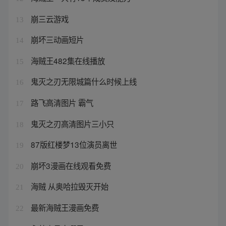
崩三云游戏
13
崩坏三动画短片
14
海贼王482集在线播放
15
鬼灭之刃无限城篇什么时候上线
16
路飞高清图片 霸气
17
鬼灭之刃高清图片三小只
18
87版红楼梦13位演员离世
19
崩坏3漫画在线观看免费
20
海贼 从奥哈拉毁灭开始
21
最新海贼王漫画免费
22