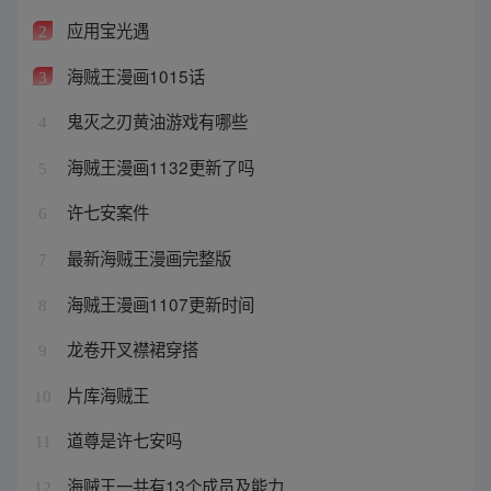
应用宝光遇
2
海贼王漫画1015话
3
鬼灭之刃黄油游戏有哪些
4
海贼王漫画1132更新了吗
5
许七安案件
6
最新海贼王漫画完整版
7
海贼王漫画1107更新时间
8
龙卷开叉襟裙穿搭
9
片库海贼王
10
道尊是许七安吗
11
海贼王一共有13个成员及能力
12