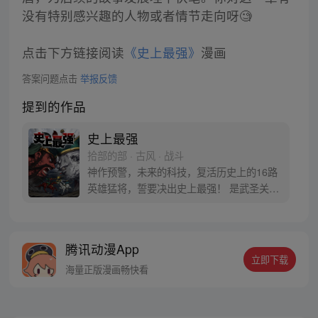
没有特别感兴趣的人物或者情节走向呀🧐
点击下方链接阅读
《史上最强》
漫画
答案问题点击
举报反馈
提到的作品
史上最强
拾部的部 · 古风 · 战斗
神作预警，未来的科技，复活历史上的16路
英雄猛将，誓要决出史上最强！ 是武圣关云
长、还是西楚霸王项羽，是一人之下的吕奉
先，还是满洲第一勇士鳌拜 两两对决，生死
格斗，最终获胜者，将会获得一个愿望！ 粉
腾讯动漫App
丝群：481670726
立即下载
海量正版漫画畅快看