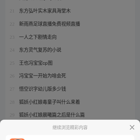
东方弘叶实木家具海堂木
21
新雨燕足球直播免费视频直播
22
一人之下剧情走向
23
东方灵气复苏的小说
24
王也冯宝宝cp图
25
冯宝宝一开始为啥会死
26
悟空识字幼儿版多少钱
27
狐妖小红娘毒童子叫什么来着
28
狐妖小红娘晨曦篇之后是什么篇
29
狐妖小红娘每个人多少岁死的
继续浏览精彩内容
30