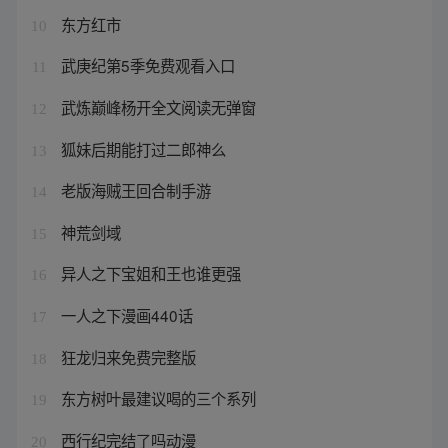
东方红市
10
武庚纪第5季免费观看入口
11
武炼巅峰杨开全文阅读无弹窗
12
狐妹后期能打过二郎神么
13
老版海贼王回合制手游
14
神荒剑域
15
异人之下宝姐和王也谁更强
16
一人之下漫画440话
17
狂龙归来免费完整版
18
东方树叶最建议喝的三个系列
19
西行纪完结了吗动漫
20