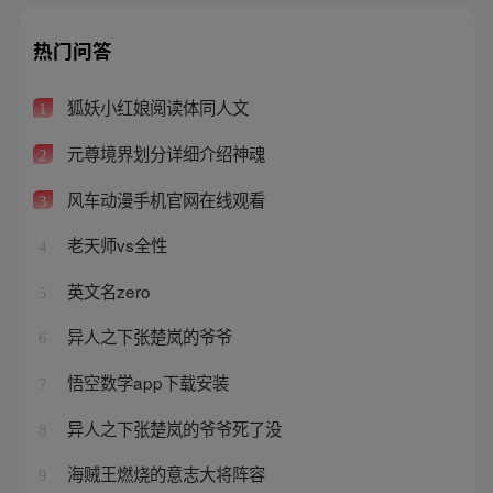
热门问答
狐妖小红娘阅读体同人文
1
元尊境界划分详细介绍神魂
2
风车动漫手机官网在线观看
3
老天师vs全性
4
英文名zero
5
异人之下张楚岚的爷爷
6
悟空数学app下载安装
7
异人之下张楚岚的爷爷死了没
8
海贼王燃烧的意志大将阵容
9