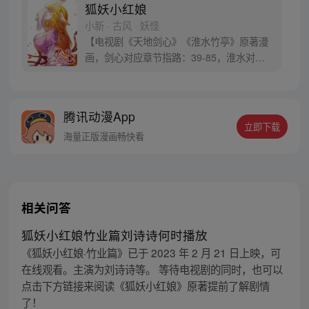
狐妖小红娘
小新 · 古风 · 妖怪
【电视剧《天地剑心》《淮水竹亭》原著漫
画，剑心对应章节指路：39-85，淮水对应
章节指路272-301】 迷糊萝莉小狐妖，正太
道士没节操。自古人妖生死恋，千载孽缘一
线牵。（每周周四更新。）
腾讯动漫App
立即下载
海量正版漫画畅快看
相关问答
狐妖小红娘竹业篇刘诗诗何时播放
《狐妖小红娘·竹业篇》已于 2023 年 2 月 21 日上映，可
在线观看。主演为刘诗诗等。 等待电视剧的同时，也可以
点击下方链接来阅读《狐妖小红娘》原著提前了解剧情
了！