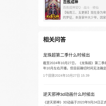
百炼成神
百炼成神官Q · 战斗 · 修仙
【每周三、五更新】现在身为卑
的罗征，本身家中大少爷，因家
落，妹妹被强大势力囚禁，无奈
命于人。可是天无绝人之路，父
他的古书中竟然暗藏炼器神法，
炼制成器！而隐藏在这背后的神
相关问答
到底是什么？参与周边活动请加
群，关注微信公众号燃哉家族
龙珠超第二季什么时候出
截至2024年10月27日，《龙珠超》第二
年10月左右开播，但目前确切时间无法确
1个回答
2024年10月27日 15:39
逆天邪神3d动画什么时候出
《逆天邪神》3D动画于2023年9月24