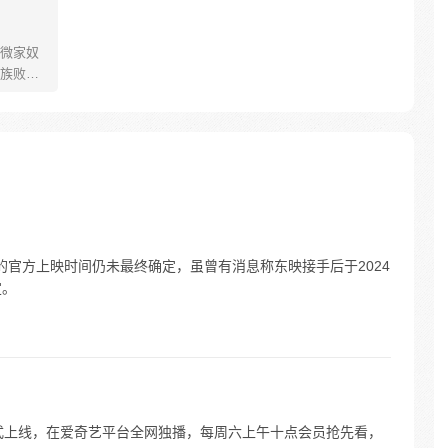
微家奴
族败
只得听
亲留给
可将人
秘力量
QQ粉丝
季的官方上映时间仍未最终确定，虽曾有消息称东映接手后于2024
定。
日正式上线，在爱奇艺平台全网独播，每周六上午十点会员抢先看，