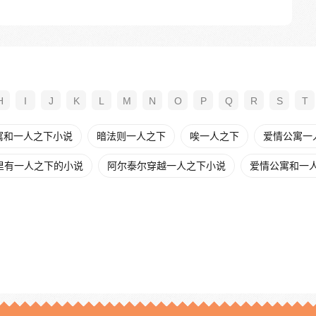
H
I
J
K
L
M
N
O
P
Q
R
S
T
寓和一人之下小说
暗法则一人之下
唉一人之下
爱情公寓一
里有一人之下的小说
阿尔泰尔穿越一人之下小说
爱情公寓和一