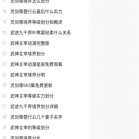
17
灵剑尊境界怎么划分
18
灵剑尊楚行云最后什么实力
19
灵剑尊境界等级划分和概述
20
武逆九千界叶寒莫轻柔什么关系
21
武神主宰动漫完整版
22
武神主宰境界划分
23
武神主宰动漫星辰免费观看
24
武神主宰境界分明
25
灵剑尊563集免费更新
26
武神主宰等级实力划分
27
武逆九千界境界划分详细
28
灵剑尊楚行云几个妻子名字
29
武神主宰的等级划分
30
灵剑尊境界分化