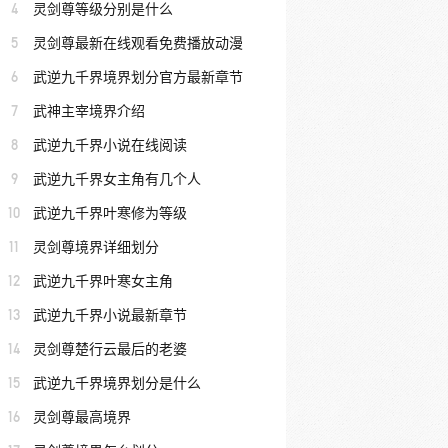
4
灵剑尊等级分别是什么
5
灵剑尊最新在线观看免费播放动漫
6
武逆九千界境界划分官方最新章节
7
武神主宰境界介绍
8
武逆九千界小说在线阅读
9
武逆九千界女主角有几个人
10
武逆九千界叶寒修为等级
11
灵剑尊境界详细划分
12
武逆九千界叶寒女主角
13
武逆九千界小说最新章节
14
灵剑尊楚行云最后的老婆
15
武逆九千界境界划分是什么
16
灵剑尊最高境界