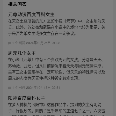
相关问答
元尊动漫百度百科女主
在天蚕土豆所著的东方玄幻小说《元尊》中，女主角为夭
夭。此外，苏幼微和武瑶在小说中的戏份也较为重要，关
于是否为单女主或多女主存在一定争议。
1 个回答
2024年10月26日 01:22
周元几个女主
在小说《元尊》中有三个喜欢周元的女孩，分别是夭夭、
苏幼薇、武瑶，但从目前情况来看夭夭与周元感情深厚，
虽有三女主设定存在一定可能性，但夭夭的特殊情况以及
周元的态度等因素使得这种设定较难实现。
1 个回答
2024年10月18日 22:51
阳神百度百科女主
在梦入神机的《阳神》这部作品中，提到的女主有阴韵
子、禅银纱等。阴韵子是千年前的正道七子之一，六次雷