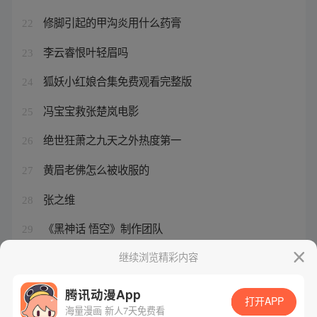
修脚引起的甲沟炎用什么药膏
22
李云睿恨叶轻眉吗
23
狐妖小红娘合集免费观看完整版
24
冯宝宝救张楚岚电影
25
绝世狂萧之九天之外热度第一
26
黄眉老佛怎么被收服的
27
张之维
28
《黑神话 悟空》制作团队
29
一人之下张楚岚门派
继续浏览精彩内容
30
腾讯动漫App
打开APP
海量漫画 新人7天免费看