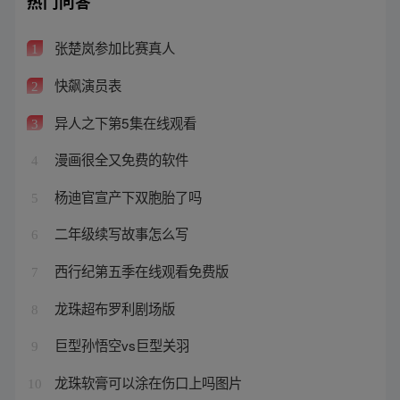
热门问答
张楚岚参加比赛真人
1
快飙演员表
2
异人之下第5集在线观看
3
漫画很全又免费的软件
4
杨迪官宣产下双胞胎了吗
5
二年级续写故事怎么写
6
西行纪第五季在线观看免费版
7
龙珠超布罗利剧场版
8
巨型孙悟空vs巨型关羽
9
龙珠软膏可以涂在伤口上吗图片
10